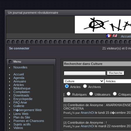
Un journal purement révolutionnaire
Accuei
Se connecter
21 visiteur(s) et 0 
Menu
Rechercher dans Culture
Nouvelles
Accueil
Agenda
Annuaire
Articles
Articles
Archives
Bibliotheque
Compilation
[
Rubriques
Utilisateurs
Critiques
Downloads
Encyclopedie
FAQ Anar
Contribution de
Anonyme
:
ANARKHIA ENSE
[1]
Gallerie
ORCHESTRA
H�bergement Web
AnarchOi
le lundi 15 d�cembre 20
Postï¿½ par
Liens Web
Plan du Site
Poemes et Chansons
Contribution de
Anonyme
:
!
[2]
Sujets actifs
AnarchOi
le mardi 22 novembre 20
Postï¿½ par
Videos