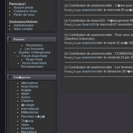
Participez!
Contribution de
anarkorevolter
:
C�est pour t
[3]
Nouvel article
anarkorevolter
le mercredi 05 ao�
Postï¿½ par
Contactez-Nous
Parler de nous
Contribution de
AnarchOi
:
H�bergement W
[4]
Utulisateur/Admin
AnarchOi
le mercredi 07 novembre
Postï¿½ par
Administration
Votre compte
Contribution de
anarkorevolter
:
Pour ceux qu
[5]
(Stanford University):
Forums
anarkorevolter
le mardi 15 ao�t 2
Postï¿½ par
Resistance
Les Insoumis
Quebec Underground
Contribution de
anarkorevolter
:
COMMUNIQ
[6]
Forum Anarchiste
anarkorevolter
le vendredi 23 juin 
Postï¿½ par
Pirate-Punk
forum Anarchiste
Revolutionnaire
Contribution de
anarkorevolter
:
Les femmes e
[7]
anarkorevolter
le dimanche 26 f�vr
Postï¿½ par
Cat�gories
Alternatives
Anarchisme
Anglais
Appel
Autres
Citations
�cologie
International
Millitantisme
Recettes v�g�
Th�orie
Video
Anarkhia
Blackblock