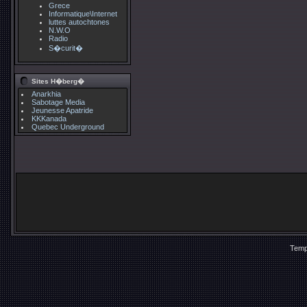
Grece
Informatique\Internet
luttes autochtones
N.W.O
Radio
S�curit�
Sites H�berg�
Anarkhia
Sabotage Media
Jeunesse Apatride
KKKanada
Quebec Underground
Temp