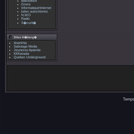
Blackblock
Grece
Informatique\Internet
luttes autochtones
N.W.O
Radio
S�curit�
Sites H�berg�
Anarkhia
Sabotage Media
Jeunesse Apatride
KKKanada
Quebec Underground
Temps