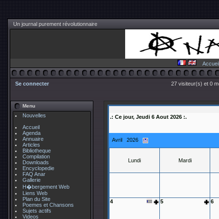
Un journal purement révolutionnaire
Accuei
Se connecter
27 visiteur(s) et 0 
Menu
Nouvelles
.: Ce jour, Jeudi 6 Aout 2026 :.
Accueil
Agenda
Annuaire
Avril 2026
Articles
Bibliotheque
Compilation
Lundi
Mardi
Downloads
Encyclopedie
FAQ Anar
Gallerie
H�bergement Web
Liens Web
Plan du Site
4
5
6
Poemes et Chansons
Sujets actifs
Videos