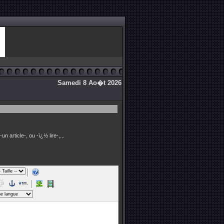
Samedi 8 Ao�t 2026
un article-, ou -ï¿½ lire-,...