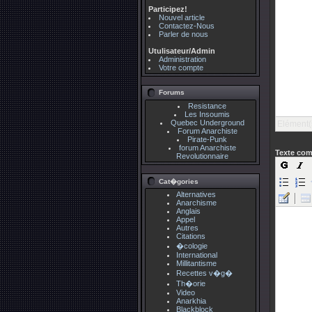
Participez!
Nouvel article
Contactez-Nous
Parler de nous
Utulisateur/Admin
Administration
Votre compte
Forums
Resistance
Les Insoumis
Quebec Underground
Elément(
Forum Anarchiste
Pirate-Punk
forum Anarchiste
Texte com
Revolutionnaire
Cat�gories
Alternatives
Anarchisme
Anglais
Appel
Autres
Citations
�cologie
International
Millitantisme
Recettes v�g�
Th�orie
Video
Anarkhia
Blackblock