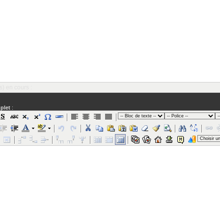
s) en cours :
plet
: