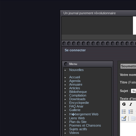
Un journal purement révolutionnaire
Se connecter
Menu
Soumettr
Nouvelles
Votre no
Accueil
Agenda
Titre
(Fait
Annuaire
Articles
Sujet
:
Bibliotheque
Compilation
Texte d'i
Downloads
Encyclopedie
FAQ Anar
Gallerie
H�bergement Web
Liens Web
Plan du Site
Poemes et Chansons
Sujets actifs
Videos