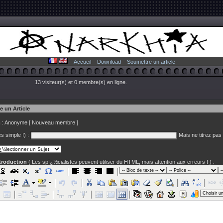
Accueil
Download
Soumettre un article
13 visiteur(s) et 0 membre(s) en ligne.
e un Article
m
: Anonyme [
Nouveau membre
]
es simple !) :
Mais ne titrez pas -
ntroduction
( Les spï¿½cialistes peuvent utiliser du HTML, mais attention aux erreurs ! ) :