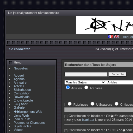
Un journal purement révolutionnaire
Accuei
Se connecter
24 visiteur(s) et 0 membre
Menu
Rechercher dans Tous les Sujets
Nouvelles
Accueil
Agenda
Annuaire
Articles
Articles
Archives
Bibliotheque
Compilation
Downloads
Encyclopedie
FAQ Anar
[
Rubriques
Utilisateurs
Critiques
Gallerie
H�bergement Web
Liens Web
Contribution de
blackcat
:
Ch�rEs camarades 
[1]
Plan du Site
blackcat
le mercredi 26 mars 2014
Postï¿½ par
Poemes et Chansons
Sujets actifs
Videos
Contribution de
blackcat
:
Le COBP d�nonce l'
[2]