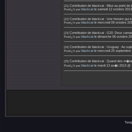
Contribution de
blackcat
:
Mise au point de 
[21]
blackcat
le samedi 12 octobre 201
Postï¿½ par
Contribution de
blackcat
:
Une histoire qui e
[22]
blackcat
le mercredi 09 octobre 20
Postï¿½ par
Contribution de
blackcat
:
G20: Deux camar
[23]
blackcat
le dimanche 06 octobre 2
Postï¿½ par
Contribution de
blackcat
:
Uruguay : Au suj
[24]
blackcat
le mercredi 25 septembre
Postï¿½ par
Contribution de
blackcat
:
Quand des m�tall
[25]
blackcat
le mardi 13 ao�t 2013 @ 
Postï¿½ par
Temp