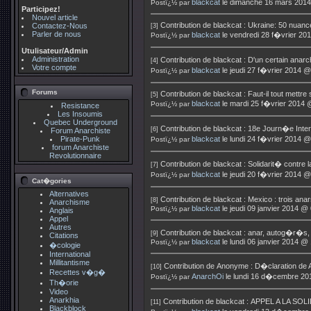
blackcat
le dimanche 16 mars 2014
Postï¿½ par
Participez!
Nouvel article
Contribution de
blackcat
:
Ukraine: 50 nuanc
Contactez-Nous
[3]
Parler de nous
blackcat
le vendredi 28 f�vrier 20
Postï¿½ par
Utulisateur/Admin
Administration
Contribution de
blackcat
:
D'un certain anar
[4]
Votre compte
blackcat
le jeudi 27 f�vrier 2014 @
Postï¿½ par
Forums
Contribution de
blackcat
:
Faut-il tout mettre
[5]
blackcat
le mardi 25 f�vrier 2014 
Postï¿½ par
Resistance
Les Insoumis
Quebec Underground
Contribution de
blackcat
:
18e Journ�e Intern
[6]
Forum Anarchiste
Pirate-Punk
blackcat
le lundi 24 f�vrier 2014 @
Postï¿½ par
forum Anarchiste
Revolutionnaire
Contribution de
blackcat
:
Solidarit� contre
[7]
blackcat
le jeudi 20 f�vrier 2014 @
Postï¿½ par
Cat�gories
Alternatives
Contribution de
blackcat
:
Mexico : trois ana
[8]
Anarchisme
blackcat
le jeudi 09 janvier 2014 @
Postï¿½ par
Anglais
Appel
Autres
Contribution de
blackcat
:
anar, autog�r�s, e
[9]
Citations
blackcat
le lundi 06 janvier 2014 @
Postï¿½ par
�cologie
International
Millitantisme
Contribution de
Anonyme
:
D�claration de A
[10]
Recettes v�g�
AnarchOi
le lundi 16 d�cembre 20
Postï¿½ par
Th�orie
Video
Anarkhia
Contribution de
blackcat
:
APPEL A LA SO
[11]
Blackblock