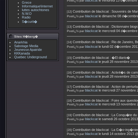
blackcat
le vendredi 13 d�cembre
Postï¿½ par
Grece
Informatique\Internet
luttes autochtones
Contribution de
blackcat
:
Souvenirs de Mand
[12]
N.W.O
blackcat
le dimanche 08 d�cembre
Postï¿½ par
Radio
S�curit�
Contribution de
blackcat
:
Dictionnaire biog
[13]
blackcat
le mercredi 04 d�cembre
Postï¿½ par
Sites H�berg�
Contribution de
blackcat
:
Rio de Janeiro, B
Anarkhia
[14]
Sabotage Media
blackcat
le lundi 02 d�cembre 201
Postï¿½ par
Jeunesse Apatride
KKKanada
Quebec Underground
Contribution de
blackcat
:
�El diario�
[15]
blackcat
le jeudi 28 novembre 201
Postï¿½ par
Contribution de
blackcat
:
Activit�s de cam
[16]
blackcat
le jeudi 28 novembre 201
Postï¿½ par
Contribution de
blackcat
:
Action de pertur
[17]
blackcat
le mercredi 27 novembre 
Postï¿½ par
Contribution de
blackcat
:
Foire aux questio
[18]
blackcat
le mercredi 13 novembre 
Postï¿½ par
Contribution de
blackcat
:
La Conqu�te du P
[19]
blackcat
le samedi 26 octobre 201
Postï¿½ par
Contribution de
blackcat
:
La G�o-ing�nier
[20]
blackcat
le lundi 14 octobre 2013 
Postï¿½ par