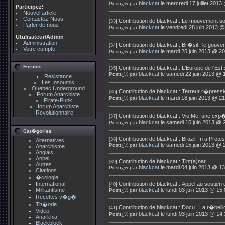
blackcat
le mercredi 17 juillet 2013
Postï¿½ par
Participez!
Nouvel article
Contactez-Nous
Contribution de
blackcat
:
Le mouvement soc
[33]
Parler de nous
blackcat
le vendredi 28 juin 2013 @
Postï¿½ par
Utulisateur/Admin
Administration
Contribution de
blackcat
:
Br�sil : le gouve
[34]
Votre compte
blackcat
le mardi 25 juin 2013 @ 20
Postï¿½ par
Forums
Contribution de
blackcat
:
L'Europe de l'Est
[35]
blackcat
le samedi 22 juin 2013 @ 
Postï¿½ par
Resistance
Les Insoumis
Quebec Underground
Contribution de
blackcat
:
Terreur r�pressi
[36]
Forum Anarchiste
blackcat
le mardi 18 juin 2013 @ 21
Postï¿½ par
Pirate-Punk
forum Anarchiste
Revolutionnaire
Contribution de
blackcat
:
Vio.Me, une exp�
[37]
blackcat
le samedi 15 juin 2013 @ 
Postï¿½ par
Cat�gories
Contribution de
blackcat
:
Brazil: In a Prote
[38]
Alternatives
blackcat
le samedi 15 juin 2013 @ 
Postï¿½ par
Anarchisme
Anglais
Appel
Contribution de
blackcat
:
Tint(a)nar
[39]
Autres
blackcat
le mardi 04 juin 2013 @ 13
Postï¿½ par
Citations
�cologie
International
Contribution de
blackcat
:
Appel au soutien
[40]
Millitantisme
blackcat
le lundi 03 juin 2013 @ 15
Postï¿½ par
Recettes v�g�
Th�orie
Contribution de
blackcat
:
Docu | La r�bell
[41]
Video
blackcat
le lundi 03 juin 2013 @ 14
Postï¿½ par
Anarkhia
Blackblock