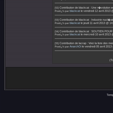
Contribution de
blackcat
:
Une r�volution e
[52]
blackcat
le vendredi 12 avril 2013 
Postï¿½ par
Contribution de
blackcat
:
Industrie nucl�ai
[53]
blackcat
le jeudi 11 avril 2013 @ 14
Postï¿½ par
Contribution de
blackcat
:
SOUTIEN POUR 
[54]
blackcat
le mercredi 10 avril 2013 
Postï¿½ par
Contribution de
lacrap
:
Voici la liste des
[55]
AnarchOi
le vendredi 05 avril 2013
Postï¿½ par
(T
Temp