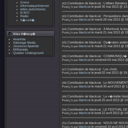
Grece
Contribution de
blackcat
:
L'affaire Bandera
[42]
Informatique\Internet
blackcat
le jeudi 30 mai 2013 @ 13
Postï¿½ par
luttes autochtones
N.W.O
Radio
Contribution de
blackcat
:
Perquisitions dans 
[43]
blackcat
le mardi 28 mai 2013 @ 16
Postï¿½ par
S�curit�
Contribution de
blackcat
:
A Montreuil, la bo
[44]
blackcat
le mardi 21 mai 2013 @ 15
Postï¿½ par
Sites H�berg�
Anarkhia
Contribution de
blackcat
:
Op�ration antiter
Sabotage Media
[45]
Jeunesse Apatride
blackcat
le mardi 21 mai 2013 @ 15
Postï¿½ par
KKKanada
Quebec Underground
Contribution de
blackcat
:
COMMUNIQU� 
[46]
blackcat
le vendredi 03 mai 2013 @
Postï¿½ par
Contribution de
blackcat
:
Les chefs
[47]
blackcat
le jeudi 02 mai 2013 @ 19
Postï¿½ par
Contribution de
blackcat
:
Le MOUVEMENT
[48]
blackcat
le mardi 30 avril 2013 @ 1
Postï¿½ par
Contribution de
blackcat
:
La v�ritable hist
[49]
blackcat
le jeudi 25 avril 2013 @ 14
Postï¿½ par
Contribution de
blackcat
:
LE FESTIVAL DE
[50]
blackcat
le lundi 22 avril 2013 @ 14
Postï¿½ par
Contribution de
blackcat
:
NOUS NE NOUS
[51]
blackcat
le vendredi 19 avril 2013 
Postï¿½ par