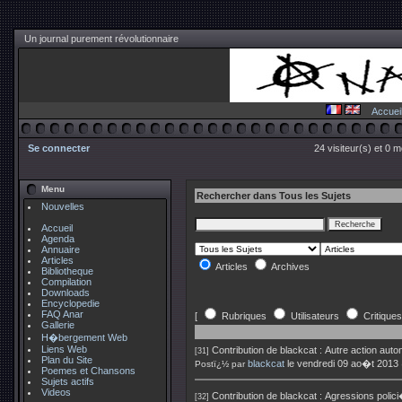
Un journal purement révolutionnaire
Accuei
Se connecter
24 visiteur(s) et 0 
Menu
Rechercher dans Tous les Sujets
Nouvelles
Accueil
Agenda
Annuaire
Articles
Articles
Archives
Bibliotheque
Compilation
Downloads
Encyclopedie
FAQ Anar
[
Rubriques
Utilisateurs
Critiques
Gallerie
H�bergement Web
Liens Web
Contribution de
blackcat
:
Autre action aut
[31]
Plan du Site
blackcat
le vendredi 09 ao�t 2013
Postï¿½ par
Poemes et Chansons
Sujets actifs
Videos
Contribution de
blackcat
:
Agressions polic
[32]