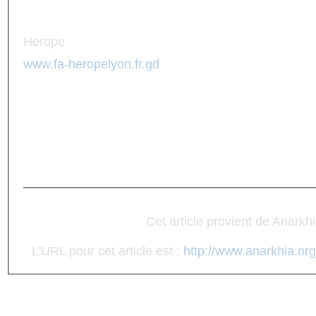
Herope
www.fa-heropelyon.fr.gd
Cet article provient de Anarkh
L'URL pour cet article est :
http://www.anarkhia.org