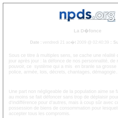
La D�fonce
Date :
vendredi 21 ao�t 2009 @ 02:40:39 ::
Su
Sous ce titre à multiples sens, se cache une réalit
jour après jour : la défonce de nos personnalité, de 
pouvoir, ce
système qui a mis
en branle sa grosse 
police, armée, lois, décrets, chantages, démagogi
Une part non négligeable de la population aime se f
au moins se fait défoncer sans trop de déplaisir pour
d’indifférence pour d’autres, mais à coup sûr avec 
possession de biens de consommation pour lesquels 
accepter tous les compromis.