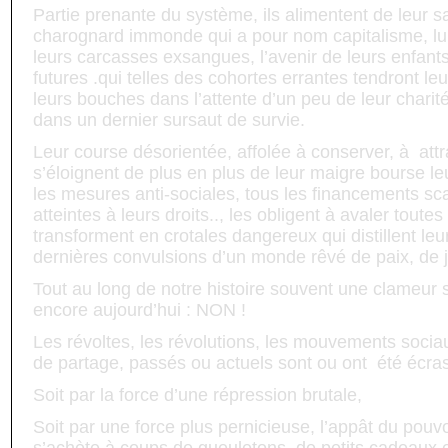
Partie prenante du système, ils alimentent de leur s
charognard immonde qui a pour nom capitalisme, lu
leurs carcasses exsangues, l’avenir de leurs enfant
futures .qui telles des cohortes errantes tendront le
leurs bouches dans l’attente d’un peu de leur charité
dans un dernier sursaut de survie.
Leur course désorientée, affolée à conserver, à
att
s’éloignent de plus en plus de leur maigre bourse leu
les mesures anti-sociales, tous les financements sc
atteintes à leurs droits.., les obligent à avaler toute
transforment en crotales dangereux qui distillent leu
dernières convulsions d’un monde rêvé de paix, de jus
Tout au long de notre histoire souvent une clameur s
encore aujourd’hui : NON !
Les révoltes, les révolutions, les mouvements socia
de partage, passés ou actuels sont ou ont
été écras
Soit par la force d’une répression brutale,
Soit par une force plus pernicieuse, l’appât du pouvoi