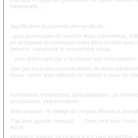
s’achète à coups de gueuletons, de petits cadeaux 
ministériels…
Significative la passivité des syndicats :
- plus préoccupés de toucher leurs subventions, d’êt
en acceptant de collaborer main dans la main avec
freinant,
canalisant le mouvement social,
- plus préoccupé par « la chasse aux sans-papiers 
Que par les justes revendications de leurs adhérent
fasse- voient leurs effectifs se réduire à peau de ch
Fermetures d’entreprise, délocalisations. Un immens
occupations, séquestrations.
Mais toujours
le mirage de l’argent éblouit et aveugl
T’as bien gueulé, menacé…
Tiens mon bon ! Voila
euros,
FERMES
ENFIN TA GUEULE ET VAS POINTER, pas