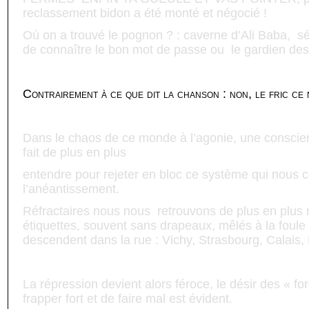
reclassement bidon a été monté et négocié !
Où on a trouvé le pognon ? : caverne d’Ali Baba,
sé
de connaître le bon mot de passe ou
le gardien des
Contrairement à ce que dit la chanson : non, le fric ce n
Dans le chaos de ce monde à l’agonie, une conscien
fait de plus en plus
entendre pour rejeter en bloc ce système qui nous c
l’anéantissement.
Réfractaires nous nous
retrouvons de plus en plus
étiquettes, souvent sans drapeaux, mêlés à la foule
descendent dans la rue : Vichy, Strasbourg, Calais
La répression devient alors féroce, le désir des « fo
frapper fort et de faire mal est évident.