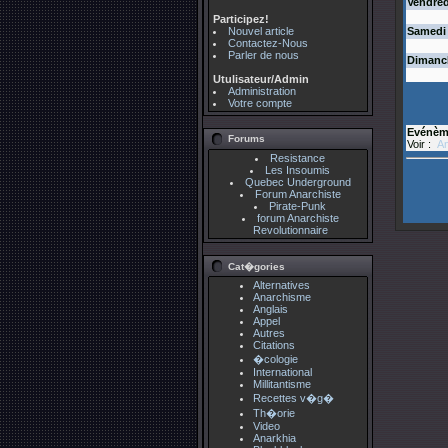
Vendred
Participez!
Nouvel article
Samedi
Contactez-Nous
Parler de nous
Dimanc
Utulisateur/Admin
Administration
Votre compte
Evénèm
Forums
Voir :
An
Resistance
Les Insoumis
Quebec Underground
Forum Anarchiste
Pirate-Punk
forum Anarchiste
Revolutionnaire
Cat�gories
Alternatives
Anarchisme
Anglais
Appel
Autres
Citations
�cologie
International
Millitantisme
Recettes v�g�
Th�orie
Video
Anarkhia