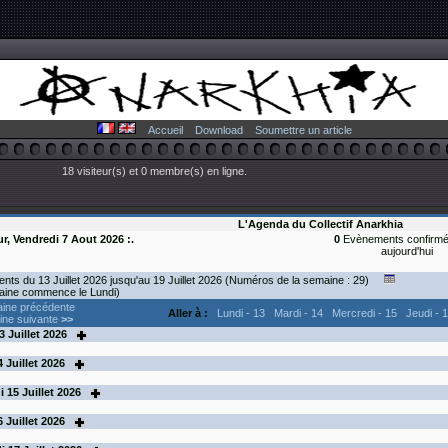
Accueil
Download
Soumettre un article
18 visiteur(s) et 0 membre(s) en ligne.
L'Agenda du Collectif Anarkhia
ur, Vendredi 7 Aout 2026 :.
0
Evènements confirmé
aujourd'hui
ts du 13 Juillet 2026 jusqu'au 19 Juillet 2026 (Numéros de la semaine : 29)
aine commence le Lundi)
ine précédente
Aller à :
Lundi - 13
Mardi - 14
Mercredi - 15
Jeudi - 
ne suivante
>>
3
Juillet 2026
4
Juillet 2026
i
15
Juillet 2026
6
Juillet 2026