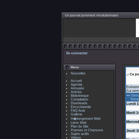
Un journal purement révolutionnaire
Se connecter
Menu
Nouvelles
.: Ce jo
Accueil
Agenda
Evènemen
Annuaire
(La sem
Articles
<<
Sema
Bibliotheque
Semai
Compilation
Downloads
Lundi
1
Encyclopedie
FAQ Anar
Mardi
1
Gallerie
H�bergement Web
Mercred
Liens Web
Plan du Site
Poemes et Chansons
Jeudi
1
Sujets actifs
Videos