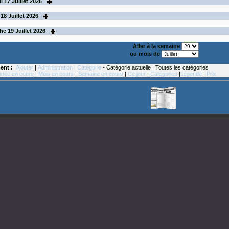
i
17
Juillet 2026
18
Juillet 2026
he
19
Juillet 2026
Aller à la semaine
ou mois de
ent :
Ajouter
|
Administration
|
Catégorie
- Catégorie actuelle : Toutes les catégories
née en cours
|
Mois en cours
|
Semaine en cours
|
Ce jour
|
Catégories
|
Légende
|
Prix