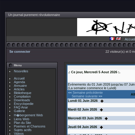
Un journal purement révolutionnaire
Accuei
Se connecter
22 visiteur(s) et 0 
Menu
Nouvelles
.: Ce jour, Mercredi 5 Aout 2026 :.
Accueil
Agenda
Evènements du 01 Juin 2026 jusqu'au 07 Juin
Annuaire
(La semaine commence le Lundi)
Articles
<<
Semaine précédente
Bibliotheque
Al
Semaine suivante
>>
Compilation
Downloads
Lundi
01
Juin 2026
Encyclopedie
FAQ Anar
Mardi
02
Juin 2026
Gallerie
H�bergement Web
Mercredi
03
Juin 2026
Liens Web
Plan du Site
Poemes et Chansons
Jeudi
04
Juin 2026
Sujets actifs
Videos