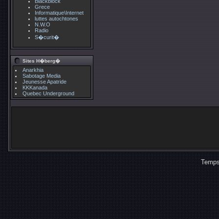
Blackblock
Grece
Informatique\Internet
luttes autochtones
N.W.O
Radio
S�curit�
Sites H�berg�
Anarkhia
Sabotage Media
Jeunesse Apatride
KKKanada
Quebec Underground
Temps