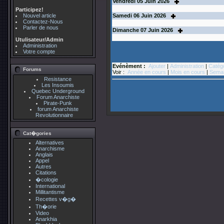
Vendredi
05
Juin 2026
Participez!
Nouvel article
Samedi
06
Juin 2026
Contactez-Nous
Parler de nous
Dimanche
07
Juin 2026
Utulisateur/Admin
Administration
Votre compte
Evénèment :
Ajouter
|
Administration
|
Catég
Forums
Voir :
Année en cours
|
Mois en cours
|
Semai
Resistance
Les Insoumis
Quebec Underground
Forum Anarchiste
Pirate-Punk
forum Anarchiste
Revolutionnaire
Cat�gories
Alternatives
Anarchisme
Anglais
Appel
Autres
Citations
�cologie
International
Millitantisme
Recettes v�g�
Th�orie
Video
Anarkhia