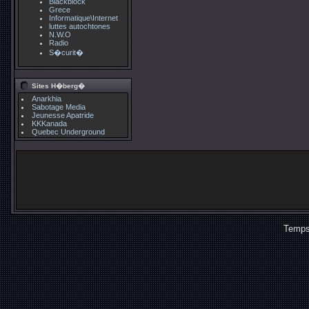
Blackblock
Grece
Informatique\Internet
luttes autochtones
N.W.O
Radio
S�curit�
Sites H�berg�
Anarkhia
Sabotage Media
Jeunesse Apatride
KKKanada
Quebec Underground
Temps