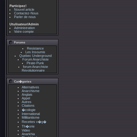
Participez!
Nouvel article
Contactez-Nous
Parler de nous
Utulisateur/Admin
Administration
Votre compte
Forums
Resistance
Les Insoumis
Quebec Underground
Forum Anarchiste
Pirate-Punk
forum Anarchiste
Revolutionnaire
Cat�gories
Alternatives
Anarchisme
Anglais
Appel
Autres
Citations
�cologie
International
Millitantisme
Recettes v�g�
Th�orie
Video
Anarkhia