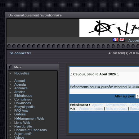
Un journal purement révolutionnaire
Accuei
Se connecter
43 visiteur(s) et 0 
Menu
Nouvelles
.: Ce jour, Jeudi 6 Aout 2026 :.
Accueil
Agenda
Evènements pour la journée: Vendredi 31
Juill
Annuaire
Articles
Bibliotheque
Aller au jour
Compilation
Downloads
Evénèment :
Ajouter
|
Administration
|
Catég
Encyclopedie
Voir :
Année en cours
|
Mois en cours
|
Semai
FAQ Anar
Gallerie
H�bergement Web
Liens Web
Plan du Site
Poemes et Chansons
Sujets actifs
Videos