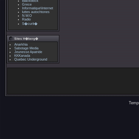
Blackblock
Grece
Informatique\Internet
luttes autochtones
N.W.O
Radio
S�curit�
Sites H�berg�
Anarkhia
Sabotage Media
Jeunesse Apatride
KKKanada
Quebec Underground
Temps