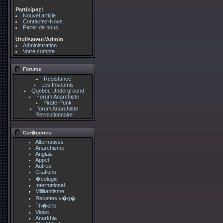
Participez!
Nouvel article
Contactez-Nous
Parler de nous
Utulisateur/Admin
Administration
Votre compte
Forums
Resistance
Les Insoumis
Quebec Underground
Forum Anarchiste
Pirate-Punk
forum Anarchiste
Revolutionnaire
Cat�gories
Alternatives
Anarchisme
Anglais
Appel
Autres
Citations
�cologie
International
Millitantisme
Recettes v�g�
Th�orie
Video
Anarkhia