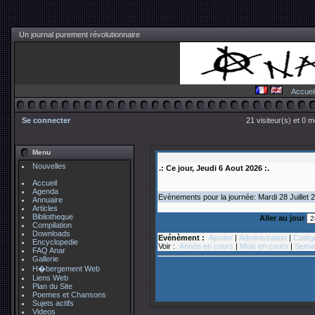
Un journal purement révolutionnaire
Accuei
Se connecter
21 visiteur(s) et 0 
Menu
Nouvelles
.: Ce jour, Jeudi 6 Aout 2026 :.
Accueil
Agenda
Evènements pour la journée: Mardi 28
Juillet
Annuaire
Articles
Bibliotheque
Aller au jour
Compilation
Downloads
Evénèment :
Ajouter
|
Administration
|
Catég
Encyclopedie
Voir :
Année en cours
|
Mois en cours
|
Semai
FAQ Anar
Gallerie
H�bergement Web
Liens Web
Plan du Site
Poemes et Chansons
Sujets actifs
Videos