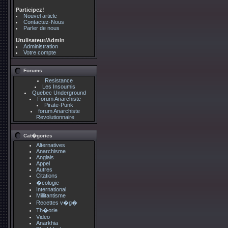
Participez!
Nouvel article
Contactez-Nous
Parler de nous
Utulisateur/Admin
Administration
Votre compte
Forums
Resistance
Les Insoumis
Quebec Underground
Forum Anarchiste
Pirate-Punk
forum Anarchiste
Revolutionnaire
Cat�gories
Alternatives
Anarchisme
Anglais
Appel
Autres
Citations
�cologie
International
Millitantisme
Recettes v�g�
Th�orie
Video
Anarkhia