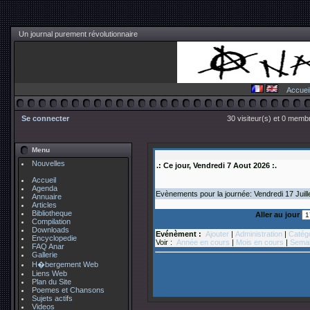
Un journal purement révolutionnaire
Accuei
Se connecter
30 visiteur(s) et 0 membr
Menu
Nouvelles
.: Ce jour, Vendredi 7 Aout 2026 :.
Accueil
Agenda
Evènements pour la journée: Vendredi 17
Juill
Annuaire
Articles
Bibliotheque
Aller au jour
Compilation
Downloads
Evénèment :
Ajouter
|
Administration
|
Catég
Encyclopedie
Voir :
Année en cours
|
Mois en cours
|
Semai
FAQ Anar
Gallerie
H�bergement Web
Liens Web
Plan du Site
Poemes et Chansons
Sujets actifs
Videos