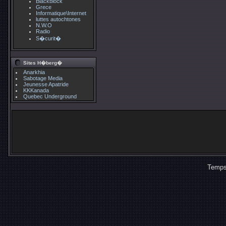
Blackblock
Grece
Informatique\Internet
luttes autochtones
N.W.O
Radio
S�curit�
Sites H�berg�
Anarkhia
Sabotage Media
Jeunesse Apatride
KKKanada
Quebec Underground
Temps