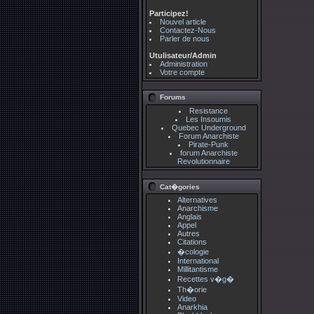
Participez!
Nouvel article
Contactez-Nous
Parler de nous
Utulisateur/Admin
Administration
Votre compte
Forums
Resistance
Les Insoumis
Quebec Underground
Forum Anarchiste
Pirate-Punk
forum Anarchiste
Revolutionnaire
Cat�gories
Alternatives
Anarchisme
Anglais
Appel
Autres
Citations
�cologie
International
Millitantisme
Recettes v�g�
Th�orie
Video
Anarkhia