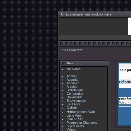
Un journal purement révolutionnaire
Se connecter
Menu
Nouvelles
.: Ce jo
Accueil
Agenda
Evènemen
Annuaire
Articles
Bibliotheque
Compilation
Downloads
Evénèm
Encyclopedie
Voir :
An
FAQ Anar
Gallerie
H�bergement Web
Liens Web
Plan du Site
Poemes et Chansons
Sujets actifs
Videos