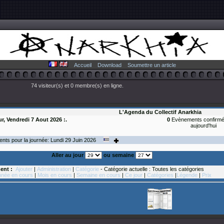
Accueil
Download
Soumettre un article
74 visiteur(s) et 0 membre(s) en ligne.
L'Agenda du Collectif Anarkhia
ur, Vendredi 7 Aout 2026 :.
0
Evènements confirmé
aujourd'hui
ts pour la journée: Lundi 29
Juin
2026
Aller au jour
ou semaine
ent :
Ajouter
|
Administration
|
Catégorie
- Catégorie actuelle : Toutes les catégories
née en cours
|
Mois en cours
|
Semaine en cours
|
Ce jour
|
Catégories
|
Légende
|
Prix