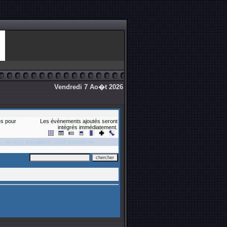
Vendredi 7 Ao�t 2026
s pour
Les évènements ajoutés seront
intégrés immédiatement.
<<
Jour précédent
Jour suivant
>>