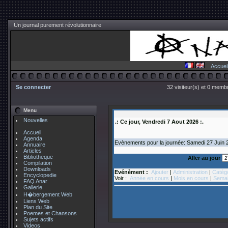
Un journal purement révolutionnaire
Accuei
Se connecter
32 visiteur(s) et 0 membr
Menu
Nouvelles
.: Ce jour, Vendredi 7 Aout 2026 :.
Accueil
Agenda
Evènements pour la journée: Samedi 27
Juin
Annuaire
Articles
Bibliotheque
Aller au jour
Compilation
Downloads
Evénèment :
Ajouter
|
Administration
|
Catég
Encyclopedie
Voir :
Année en cours
|
Mois en cours
|
Semai
FAQ Anar
Gallerie
H�bergement Web
Liens Web
Plan du Site
Poemes et Chansons
Sujets actifs
Videos