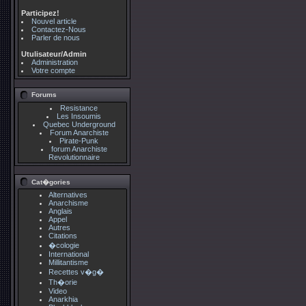
Participez!
Nouvel article
Contactez-Nous
Parler de nous
Utulisateur/Admin
Administration
Votre compte
Forums
Resistance
Les Insoumis
Quebec Underground
Forum Anarchiste
Pirate-Punk
forum Anarchiste
Revolutionnaire
Cat�gories
Alternatives
Anarchisme
Anglais
Appel
Autres
Citations
�cologie
International
Millitantisme
Recettes v�g�
Th�orie
Video
Anarkhia