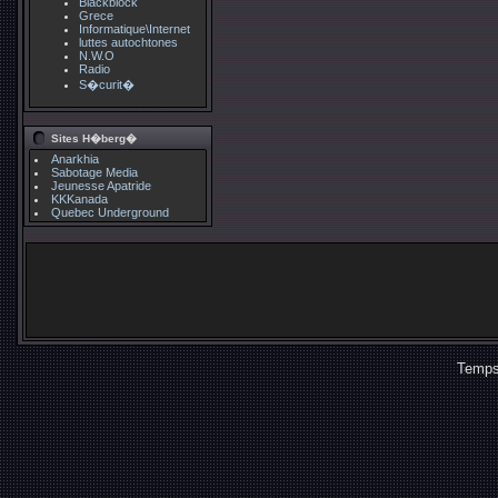
Blackblock
Grece
Informatique\Internet
luttes autochtones
N.W.O
Radio
S�curit�
Sites H�berg�
Anarkhia
Sabotage Media
Jeunesse Apatride
KKKanada
Quebec Underground
Temps