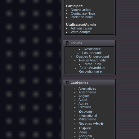
Participez!
Nouvel article
Contactez-Nous
Parler de nous
Utulisateur/Admin
Administration
Votre compte
Forums
Resistance
Les Insoumis
Quebec Underground
Forum Anarchiste
Pirate-Punk
forum Anarchiste
Revolutionnaire
Cat�gories
Alternatives
Anarchisme
Anglais
Appel
Autres
Citations
�cologie
International
Millitantisme
Recettes v�g�
Th�orie
Video
Anarkhia