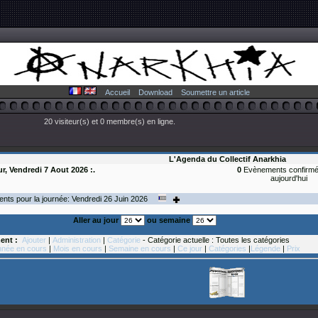
Accueil
Download
Soumettre un article
20 visiteur(s) et 0 membre(s) en ligne.
L'Agenda du Collectif Anarkhia
ur, Vendredi 7 Aout 2026 :.
0
Evènements confirmé
aujourd'hui
ts pour la journée: Vendredi 26
Juin
2026
Aller au jour
ou semaine
ent :
Ajouter
|
Administration
|
Catégorie
- Catégorie actuelle : Toutes les catégories
née en cours
|
Mois en cours
|
Semaine en cours
|
Ce jour
|
Catégories
|
Légende
|
Prix