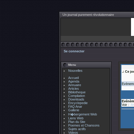
Un journal purement révolutionnaire
Se connecter
Menu
Nouvelles
.: Ce jo
Accueil
Agenda
Evènemen
Annuaire
Articles
Bibliotheque
Compilation
Downloads
Evénèm
Encyclopedie
Voir :
An
FAQ Anar
Gallerie
H�bergement Web
Liens Web
Plan du Site
Poemes et Chansons
Sujets actifs
Videos