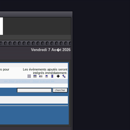
Vendredi 7 Ao�t 2026
s pour
Les évènements ajoutés seront
intégrés immédiatement.
<<
Jour précédent
Jour suivant
>>