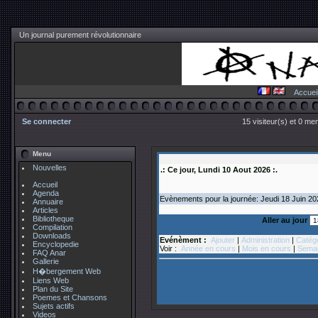
Un journal purement révolutionnaire
Accuei
Se connecter
15 visiteur(s) et 0 me
Menu
Nouvelles
.: Ce jour, Lundi 10 Aout 2026 :.
Accueil
Agenda
Evènements pour la journée: Jeudi 18
Juin
2
Annuaire
Articles
Bibliotheque
Aller au jour
Compilation
Downloads
Evénèment :
Ajouter
|
Administration
|
Catég
Encyclopedie
Voir :
Année en cours
|
Mois en cours
|
Semai
FAQ Anar
Gallerie
H�bergement Web
Liens Web
Plan du Site
Poemes et Chansons
Sujets actifs
Videos