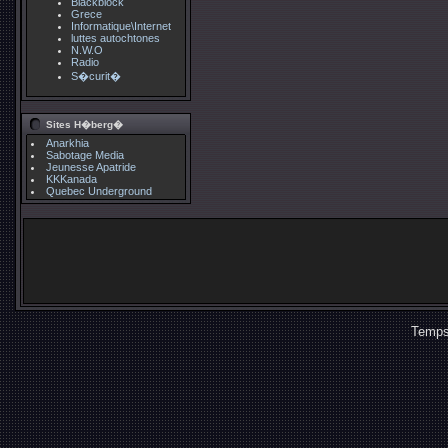
Blackblock
Grece
Informatique\Internet
luttes autochtones
N.W.O
Radio
S�curit�
Sites H�berg�
Anarkhia
Sabotage Media
Jeunesse Apatride
KKKanada
Quebec Underground
Temps