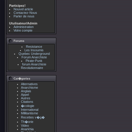
Participez!
Nouvel article
Contactez-Nous
Parler de nous
Utulisateur/Admin
Administration
Votre compte
Forums
Resistance
Les Insoumis
Quebec Underground
Forum Anarchiste
Pirate-Punk
forum Anarchiste
Revolutionnaire
Cat�gories
Alternatives
Anarchisme
Anglais
Appel
Autres
Citations
�cologie
International
Millitantisme
Recettes v�g�
Th�orie
Video
Anarkhia