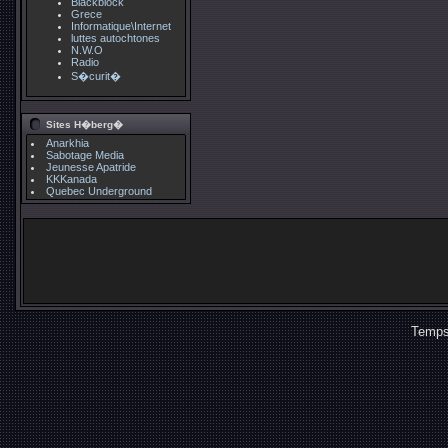
Blackblock
Grece
Informatique\Internet
luttes autochtones
N.W.O
Radio
S�curit�
Sites H�berg�
Anarkhia
Sabotage Media
Jeunesse Apatride
KKKanada
Quebec Underground
Temps