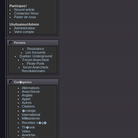
Participez!
Nouvel article
Contactez-Nous
Parler de nous
Utulisateur/Admin
Administration
Votre compte
Forums
Resistance
Les Insoumis
Quebec Underground
Forum Anarchiste
Pirate-Punk
forum Anarchiste
Revolutionnaire
Cat�gories
Alternatives
Anarchisme
Anglais
Appel
Autres
Citations
�cologie
International
Millitantisme
Recettes v�g�
Th�orie
Video
Anarkhia