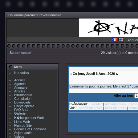
Un journal purement révolutionnaire
Accuei
Se connecter
29 visiteur(s) et 0 membr
Menu
Nouvelles
.: Ce jour, Jeudi 6 Aout 2026 :.
Accueil
Agenda
Evènements pour la journée: Mercredi 17
Juin
Annuaire
Articles
Bibliotheque
Aller au jour
Compilation
Downloads
Evénèment :
Ajouter
|
Administration
|
Catég
Encyclopedie
Voir :
Année en cours
|
Mois en cours
|
Semai
FAQ Anar
Gallerie
H�bergement Web
Liens Web
Plan du Site
Poemes et Chansons
Sujets actifs
Videos