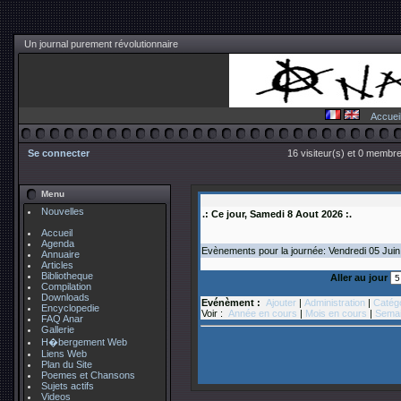
Un journal purement révolutionnaire
Accuei
Se connecter
16 visiteur(s) et 0 membre
Menu
Nouvelles
.: Ce jour, Samedi 8 Aout 2026 :.
Accueil
Agenda
Evènements pour la journée: Vendredi 05
Juin
Annuaire
Articles
Bibliotheque
Aller au jour
Compilation
Downloads
Evénèment :
Ajouter
|
Administration
|
Catég
Encyclopedie
Voir :
Année en cours
|
Mois en cours
|
Semai
FAQ Anar
Gallerie
H�bergement Web
Liens Web
Plan du Site
Poemes et Chansons
Sujets actifs
Videos