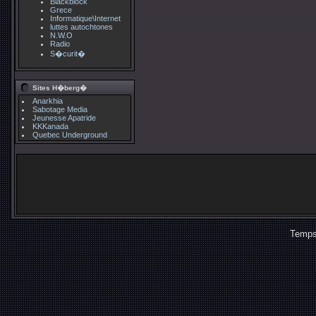
Blackblock
Grece
Informatique\Internet
luttes autochtones
N.W.O
Radio
S�curit�
Sites H�berg�
Anarkhia
Sabotage Media
Jeunesse Apatride
KKKanada
Quebec Underground
Temps