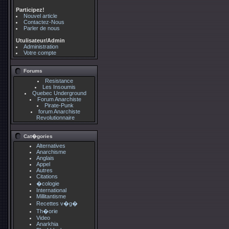
Participez!
Nouvel article
Contactez-Nous
Parler de nous
Utulisateur/Admin
Administration
Votre compte
Forums
Resistance
Les Insoumis
Quebec Underground
Forum Anarchiste
Pirate-Punk
forum Anarchiste
Revolutionnaire
Cat�gories
Alternatives
Anarchisme
Anglais
Appel
Autres
Citations
�cologie
International
Millitantisme
Recettes v�g�
Th�orie
Video
Anarkhia