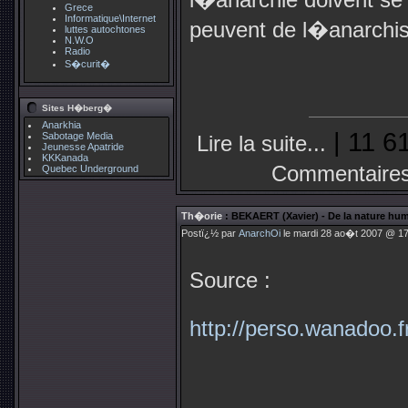
Grece
Informatique\Internet
peuvent de l�anarchi
luttes autochtones
N.W.O
Radio
S�curit�
Sites H�berg�
Anarkhia
| 11 6
Sabotage Media
Lire la suite...
Jeunesse Apatride
KKKanada
Commentaires
Quebec Underground
Th�orie
: BEKAERT (Xavier) - De la nature hum
Postï¿½ par
AnarchOi
le mardi 28 ao�t 2007 @ 17
Source :
http://perso.wanadoo.fr/