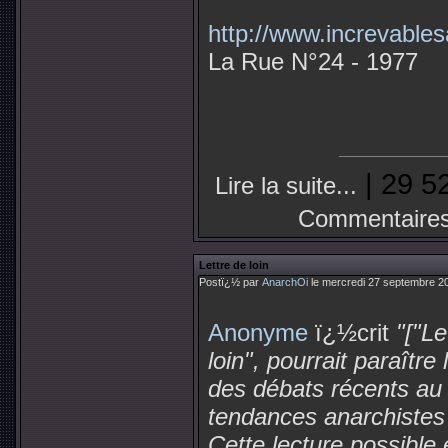
http://www.increvables
La Rue N°24 - 1977
| 29 5
Lire la suite...
Commentaires
Lettre de loin
Postï¿½ par
AnarchOi
le mercredi 27 septembre 2
Anonyme
ï¿½crit
"["Le
loin", pourrait paraître 
des débats récents au
tendances anarchistes 
Cette lecture possible