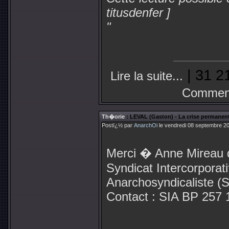
titusdenfer ]
"
| 31 2
Lire la suite...
Comment
Th�orie
: LEVAL (Gaston) - La crise permanen
Postï¿½ par
AnarchOi
le vendredi 08 septembre 20
Merci � Anne Mireau 
Syndicat Intercorporati
Anarchosyndicaliste (
Contact : SIA BP 257