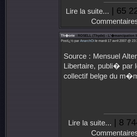
| 65 2
Lire la suite...
Commentaires
Th�orie
: ROSELL (Thyde) - L'�mancipation libe
Postï¿½ par
AnarchOi
le mardi 17 avril 2007 @ 23:
Source : Mensuel Alter
Libertaire, publi� par 
collectif belge du m�
| 8 74
Lire la suite...
Commentaires