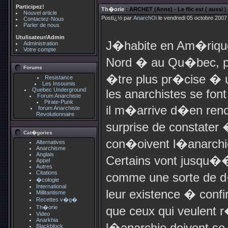
Participez!
Th�orie
: ARCHET (Anne) - Le flic est ( aussi 
Nouvel article
Postï¿½ par
AnarchOi
le vendredi 05 octobre 2007
Contactez-Nous
Parler de nous
Utulisateur/Admin
J�habite en Am�riqu
Administration
Votre compte
Nord � au Qu�bec, p
Forums
�tre plus pr�cise � u
Resistance
Les Insoumis
Quebec Underground
les anarchistes se font
Forum Anarchiste
Pirate-Punk
il m�arrive d�en renco
forum Anarchiste
Revolutionnaire
surprise de constater 
Cat�gories
con�oivent l�anarchi
Alternatives
Anarchisme
Anglais
Certains vont jusqu�
Appel
Autres
Citations
comme une sorte de d
�cologie
International
leur existence � confi
Millitantisme
Recettes v�g�
Th�orie
que ceux qui veulent 
Video
Anarkhia
l�anarchie doivent se 
Blackblock