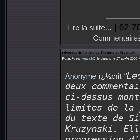
| 62 7
Lire la suite...
Commentaires
r�ponse � l'article de Silvestro et Kruzinski
Postï¿½ par
AnarchOi
le dimanche 27 ao�t 2006 @
Le
Anonyme
ï¿½crit
"
deux commentai
ci-dessus mont
limites de la 
du texte de Si
Kruzynski. Ell
progression d’