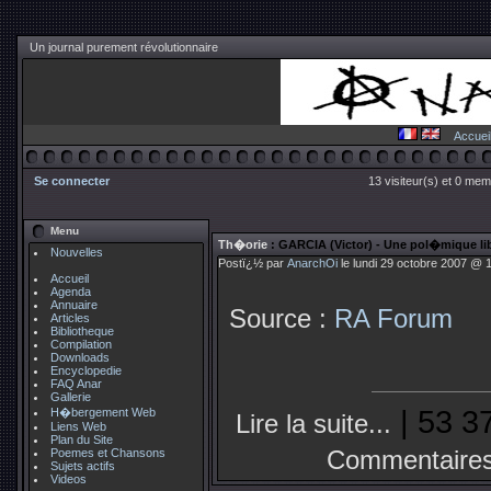
Un journal purement révolutionnaire
Accuei
Se connecter
13 visiteur(s) et 0 mem
Menu
Th�orie
: GARCIA (Victor) - Une pol�mique lib
Nouvelles
Postï¿½ par
AnarchOi
le lundi 29 octobre 2007 @ 1
Accueil
Agenda
Annuaire
Source :
RA Forum
Articles
Bibliotheque
Compilation
Downloads
Encyclopedie
FAQ Anar
Gallerie
| 53 3
H�bergement Web
Lire la suite...
Liens Web
Plan du Site
Commentaires
Poemes et Chansons
Sujets actifs
Videos