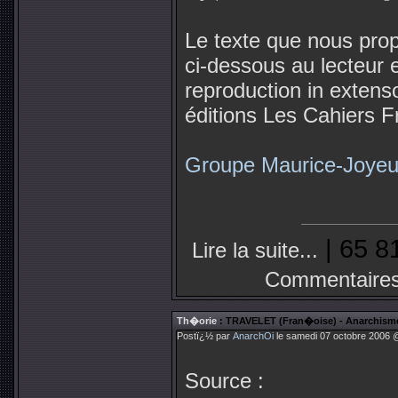
Le texte que nous pro
ci-dessous au lecteur e
reproduction in extenso
éditions Les Cahiers 
Groupe Maurice-Joye
| 65 8
Lire la suite...
Commentaires
Th�orie
: TRAVELET (Fran�oise) - Anarchisme 
Postï¿½ par
AnarchOi
le samedi 07 octobre 2006 @
Source :