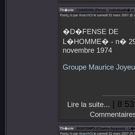
Th�orie
: CHARDON (Pierre) - Individualit� et 
Postï¿½ par
AnarchOi
le samedi 31 mars 2007 @ 2
�D�FENSE DE
L�HOMME� - n� 29
novembre 1974
Groupe Maurice Joyeu
| 8 53
Lire la suite...
Commentaires
Th�orie
: BONTEMPS (Charles-Auguste) - L�i
Postï¿½ par
AnarchOi
le samedi 31 mars 2007 @ 1