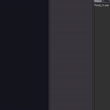
Video
: The
Postï¿½ par