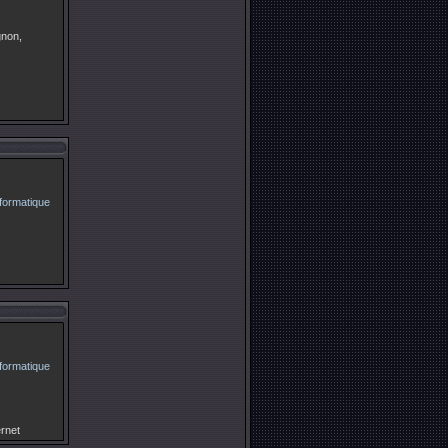
gnon,
ernet