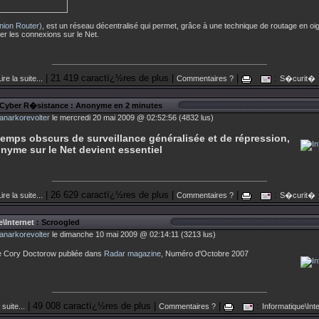
nion Router)
, est un réseau décentralisé qui permet, grâce à une technique de routage en oi
r les connexions sur le Net.
| 21 419 caractï¿½res de plus |
|
:
ire la suite...
Commentaires ?
S�curit�
 Cyber R�sistance : Anonyme en 2 minutes
anarkorevolter
le mercredi 20 mai 2009 @ 02:52:56 (4832 lus)
temps obscurs de surveillance généralisée et de répression,
onyme sur le Net devient essentiel
| 26 629 caractï¿½res de plus |
|
:
ire la suite...
Commentaires ?
S�curit�
\Internet
: Scroogled
anarkorevolter
le dimanche 10 mai 2009 @ 02:14:11 (3213 lus)
e Cory Doctorow publiée dans
Radar magazine
, Numéro d'Octobre 2007
| 49 008 caractï¿½res de plus |
|
:
 suite...
Commentaires ?
Informatique\Int