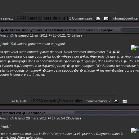
| 5 649 caractï¿½res de plus |
|
:
la suite...
1 Commentaire
Informatique\Inter
 de Presse Anonymous : Arrestation de trois membres en Espagne.
AnarchOi
le samedi 11 juin 2011 @ 15:00:21 (2452 lus)
¿½crit
"Salutations gouvernement espagnol :
s que vous avez entendu parler de nous. Nous sommes Anonymous. Il a �t�
tre connaissance que vous aviez jug� n�cessaire d�arr�ter trois de nos amis Anon, so
aient � impliqu�s dans la coordination de l�activit� du groupe, dans votre pays �. Vous l
 leaders d�Anonymous et d�avoir particip� � des attaques DDoS contre de nombreux si
stants innocents ont men� � bien cette suppos�e � attaque � en repr�sailles contre vot
 contre la censure sur Internet.
| 2 939 caractï¿½res de plus |
|
Lire la suite...
Commentaires ?
Big Brother est � Sherbrooke!
AnarchOi
le lundi 28 mars 2011 @ 14:20:54 (3539 lus)
¿½crit
"
t pour quiconque croit que la liberté d'expression, la vie privée et l'anynonat dans le
 méritent d'être défendus...