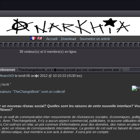
Accueil
Download
Soumettre un article
38 visiteur(s) et 0 membre(s) en ligne.
\Internet
: Thechangebook, un r�seau social qui est vraiment votre ami :)
AnarchOi
le lundi 06 ao�t 2012 @ 10:10:23 (4130 lus)
¿½crit
"
sateurs "TheChangeBook" sont un collectif.
 un nouveau réseau social? Quelles sont les raisons de cette nouvelle interface? Vo
fférent?
s un outil de communication inter-mouvements de résistances sociales, économiques, politi
. Avec Thechangebook, il n'y a aucun aspect commercial, publicitaire, ni aucune utilisation
s.Cet outil est un relai, un pot commun d'informations pour des données, des mises en place
 avec un réseau de correspondants internationaux. La gestion de cet outil se faisant de man
et démocratique, tout membre a son avis à donner. Il sera pris en compte.