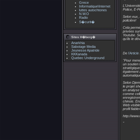
Grece
L'Universit
Informatique\Internet
Police, E-P
luttes autochtones
N.W.O
Selon eux, 
Radio
policière!
S�curit�
Cela permet
privées sur
Youtube. Se
Sites H�berg�
qu'ils le d
Anarkhia
Sabotage Media
Jeunesse Apatride
De
l'Article
KKKanada
Quebec Underground
"Pour mene
un soutien 
stratégique
également a
automatiqu
Selon Djeme
le projet s
en analyse 
comme celle
enregistrem
chinois. En
Web visible
profil fiabl
http://www
"