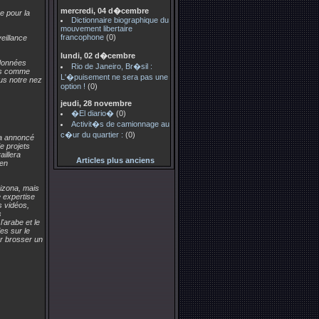
mercredi, 04 d�cembre
e pour la
Dictionnaire biographique du
mouvement libertaire
francophone
(0)
veillance
lundi, 02 d�cembre
 données
Rio de Janeiro, Br�sil :
ites comme
L'�puisement ne sera pas une
ous notre nez
option !
(0)
jeudi, 28 novembre
�El diario�
(0)
Activit�s de camionnage au
c�ur du quartier :
(0)
 a annoncé
e projets
aillera
Articles plus anciens
 en
rizona, mais
e expertise
s vidéos,
s
'arabe et le
es sur le
ur brosser un