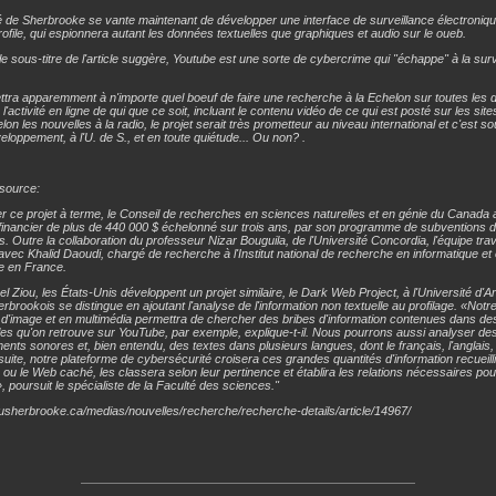
é de Sherbrooke se vante maintenant de développer une interface de surveillance électroniqu
rofile, qui espionnera autant les données textuelles que graphiques et audio sur le oueb.
le sous-titre de l'article suggère, Youtube est une sorte de cybercrime qui "échappe" à la sur
tra apparemment à n'importe quel boeuf de faire une recherche à la Echelon sur toutes les
 l'activité en ligne de qui que ce soit, incluant le contenu vidéo de ce qui est posté sur les s
lon les nouvelles à la radio, le projet serait très prometteur au niveau international et c'est s
éveloppement, à l'U. de S., et en toute quiétude... Ou non? .
source:
r ce projet à terme, le Conseil de recherches en sciences naturelles et en génie du Canada
financier de plus de 440 000 $ échelonné sur trois ans, par son programme de subventions d
s. Outre la collaboration du professeur Nizar Bouguila, de l'Université Concordia, l'équipe trav
vec Khalid Daoudi, chargé de recherche à l'Institut national de recherche en informatique et
e en France.
l Ziou, les États-Unis développent un projet similaire, le
Dark Web Project,
à l'Université d'A
herbrookois se distingue en ajoutant l'analyse de l'information non textuelle au profilage. «Notr
d'image et en multimédia permettra de chercher des bribes d'information contenues dans de
s qu'on retrouve sur YouTube, par exemple, explique-t-il. Nous pourrons aussi analyser de
ents sonores et, bien entendu, des textes dans plusieurs langues, dont le français, l'anglais, l
suite, notre plateforme de cybersécurité croisera ces grandes quantités d'information recueilli
 ou le Web caché, les classera selon leur pertinence et établira les relations nécessaires po
e», poursuit le spécialiste de la Faculté des sciences."
.usherbrooke.ca/medias/nouvelles/recherche/recherche-details/article/14967/