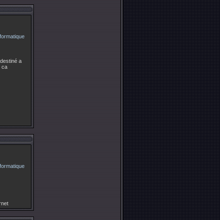
destiné a
t ca
rnet