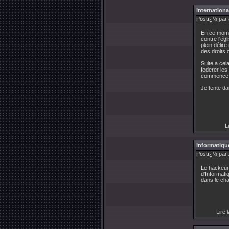
Internationa
Postï¿½ par
En ce momen
contre l'ég
plein délir
des droits 
Suite a cel
federer les
commence p
Je tente da
Li
Informatique
Postï¿½ par
Le hackeur 
d’Informati
dans le cha
Lire l