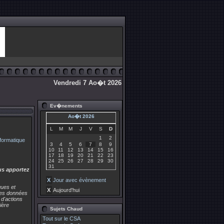
Vendredi 7 Ao�t 2026
Ev�nements
Ao�t 2026
L
M
M
J
V
S
D
1
2
3
4
5
6
7
8
9
10
11
12
13
14
15
16
17
18
19
20
21
22
23
24
25
26
27
28
29
30
31
us apportez
X
Jour avec évènement
ques et
X
Aujourd'hui
 des données
 d'actions
ière
Sujets Chaud
Tout sur le CSA