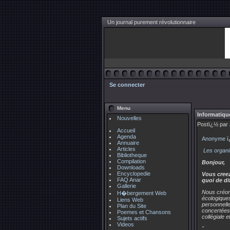
Un journal purement révolutionnaire
Se connecter
Menu
Informatique
Nouvelles
Postï¿½ par
Accueil
Agenda
Anonyme
ï
Annuaire
Articles
Les organi
Bibliotheque
Compilation
Bonjour,
Downloads
Encyclopedie
Vous creez
FAQ Anar
quoi de di
Gallerie
Nous créon
H�bergement Web
écologiques
Liens Web
personnelle
Plan du Site
concertées,
Poemes et Chansons
collégiale 
Sujets actifs
Videos
"