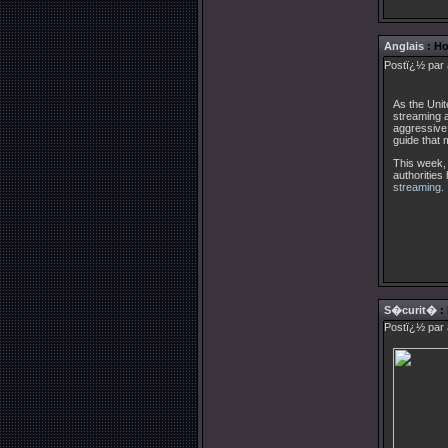
Anglais
: Ho
Postï¿½ par
As the Unit
streaming a
aggressive 
guide that 
This week, 
authorities
streaming
.
S�curit�
:
Postï¿½ par