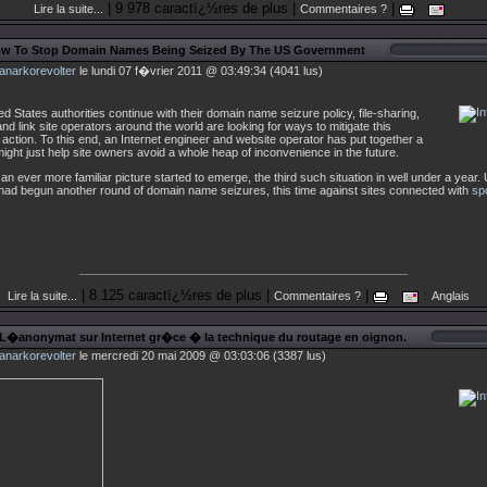
| 9 978 caractï¿½res de plus |
|
Lire la suite...
Commentaires ?
w To Stop Domain Names Being Seized By The US Government
anarkorevolter
le lundi 07 f�vrier 2011 @ 03:49:34 (4041 lus)
ed States authorities continue with their domain name seizure policy, file-sharing,
nd link site operators around the world are looking for ways to mitigate this
action. To this end, an Internet engineer and website operator has put together a
might just help site owners avoid a whole heap of inconvenience in the future.
an ever more familiar picture started to emerge, the third such situation in well under a year.
 had begun another round of domain name seizures, this time against sites connected with
sp
| 8 125 caractï¿½res de plus |
|
:
Lire la suite...
Commentaires ?
Anglais
 L�anonymat sur Internet gr�ce � la technique du routage en oignon.
anarkorevolter
le mercredi 20 mai 2009 @ 03:03:06 (3387 lus)