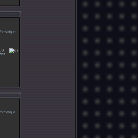
 US
orts