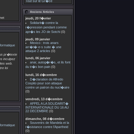
Tout sur le Gr�ce
Anciens Articles
net
jeudi, 20 f�vrier
Solidarit� contre la
r�pression pendant comme
apr�s les JO de Sotchi
(0)
jeudi, 09 janvier
Mexico : trois anars
arr�t�-e-s suite � une
attaque 2 articles
(0)
us pr�texte
lundi, 06 janvier
es inculpez
anar, autog�r�s, et ils font
tes web.
du tr�s bon pain
(0)
re loi
lundi, 16 d�cembre
D�claration de Alfredo
Cospito pour son attaque
contre un patron du nucl�aire
(0)
vendredi, 13 d�cembre
APPEL A LA SOLIDARIT�
INTERNATIONALE DU 16 AU
22 DECEMBRE
(0)
dimanche, 08 d�cembre
Souvenirs de Mandela et la
r�sistance contre l'Apartheid
(0)