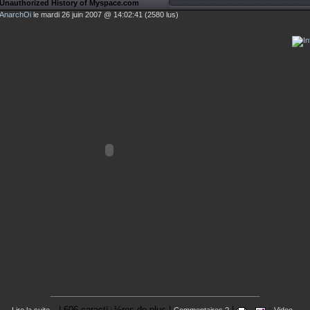
 Unauthorized History of Myspace.com
AnarchOi
le mardi 26 juin 2007 @ 14:02:41 (2580 lus)
| 606 caractï¿½res de plus |
|
: