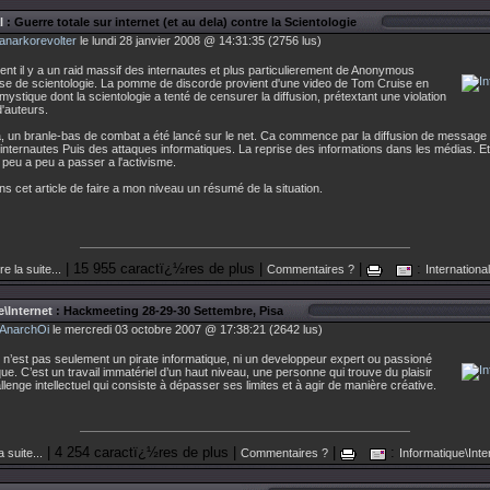
l
: Guerre totale sur internet (et au dela) contre la Scientologie
anarkorevolter
le lundi 28 janvier 2008 @ 14:31:35 (2756 lus)
t il y a un raid massif des internautes et plus particulierement de Anonymous
lise de scientologie. La pomme de discorde provient d'une video de Tom Cruise en
e mystique dont la scientologie a tenté de censurer la diffusion, prétextant une violation
d'auteurs.
a, un branle-bas de combat a été lancé sur le net. Ca commence par la diffusion de message 
 internautes Puis des attaques informatiques. La reprise des informations dans les médias. E
eu a peu a passer a l'activisme.
ns cet article de faire a mon niveau un résumé de la situation.
| 15 955 caractï¿½res de plus |
|
:
re la suite...
Commentaires ?
International
\Internet
: Hackmeeting 28-29-30 Settembre, Pisa
AnarchOi
le mercredi 03 octobre 2007 @ 17:38:21 (2642 lus)
n’est pas seulement un pirate informatique, ni un developpeur expert ou passioné
que. C’est un travail immatériel d’un haut niveau, une personne qui trouve du plaisir
llenge intellectuel qui consiste à dépasser ses limites et à agir de manière créative.
| 4 254 caractï¿½res de plus |
|
:
a suite...
Commentaires ?
Informatique\Inte