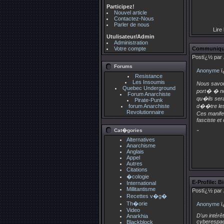
Participez!
Nouvel article
Contactez-Nous
Parler de nous
Lire 
Utulisateur/Admin
Administration
Votre compte
Communiqu�
Postï¿½ par
Forums
Anonyme
ï
Resistance
Les Insoumis
Nous savon
Quebec Underground
port� � no
Forum Anarchiste
qu�ils ser
Pirate-Punk
forum Anarchiste
d��tre les
Revolutionnaire
Ces manife
fasciste et
Cat�gories
"
Alternatives
Anarchisme
Anglais
Appel
Autres
Citations
�cologie
E-Profile: 
International
Millitantisme
Postï¿½ par
Recettes v�g�
Th�orie
Anonyme
ï
Video
D'un intérê
Anarkhia
cyberespace
Blackblock