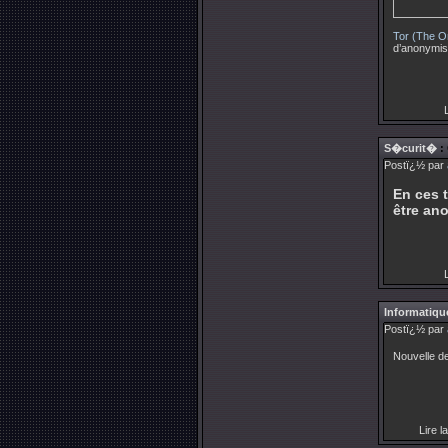
Tor (The O
d’anonymise
L
S�curit�
:
Postï¿½ par
En ces 
être an
L
Informatique
Postï¿½ par
N
ouvelle d
Lire la