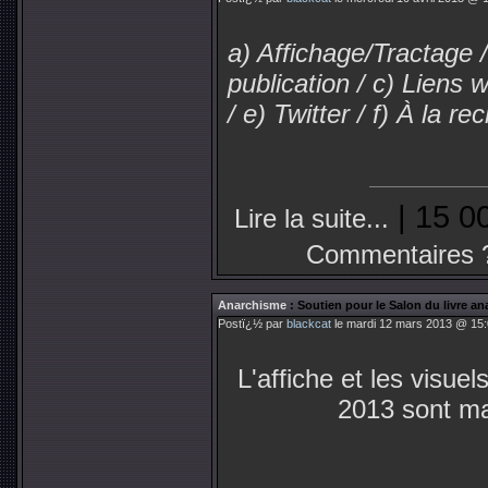
a) Affichage/Tractage 
publication / c) Liens
/ e) Twitter / f) À la 
| 15 0
Lire la suite...
Commentaires 
Anarchisme
: Soutien pour le Salon du livre a
Postï¿½ par
blackcat
le mardi 12 mars 2013 @ 15:
L'affiche et les visuel
2013 sont ma