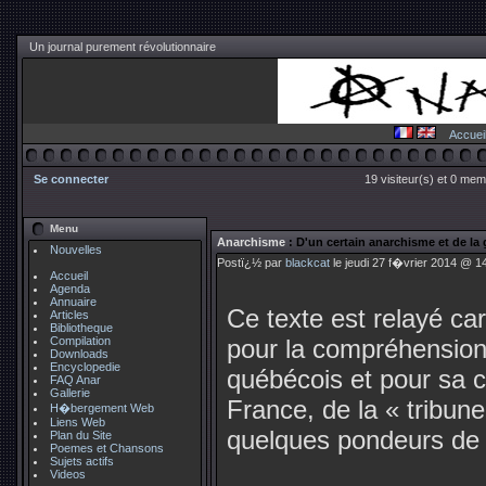
Un journal purement révolutionnaire
Accuei
Se connecter
19 visiteur(s) et 0 mem
Menu
Anarchisme
: D'un certain anarchisme et de 
Nouvelles
Postï¿½ par
blackcat
le jeudi 27 f�vrier 2014 @ 1
Accueil
Agenda
Annuaire
Ce texte est relayé car
Articles
Bibliotheque
Compilation
pour la compréhension 
Downloads
Encyclopedie
québécois et pour sa cr
FAQ Anar
Gallerie
France, de la « tribune
H�bergement Web
Liens Web
quelques pondeurs de l
Plan du Site
Poemes et Chansons
Sujets actifs
Videos