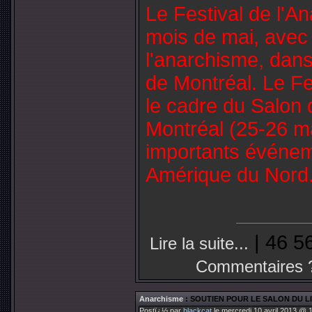
Le Festival de l'A
mois de mai, avec
l'anarchisme, dans
de Montréal. Le Fe
le cadre du Salon 
Montréal (25-26 ma
importants événem
Amérique du Nord
| 46 5
Lire la suite...
Commentaires 
Anarchisme
: SOUTIEN POUR LE SALON DU L
Postï¿½ par
blackcat
le mercredi 10 avril 2013 @ 1