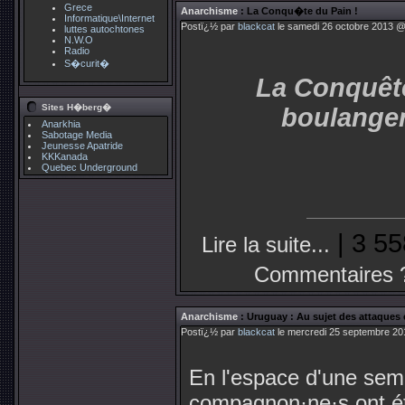
Grece
Anarchisme
: La Conqu�te du Pain !
Informatique\Internet
Postï¿½ par
blackcat
le samedi 26 octobre 2013 @
luttes autochtones
N.W.O
Radio
S�curit�
La Conquête
Sites H�berg�
boulanger
Anarkhia
Sabotage Media
Jeunesse Apatride
KKKanada
Quebec Underground
| 3 55
Lire la suite...
Commentaires 
Anarchisme
: Uruguay : Au sujet des attaque
Postï¿½ par
blackcat
le mercredi 25 septembre 20
En l'espace d'une sem
compagnon·ne·s ont ét