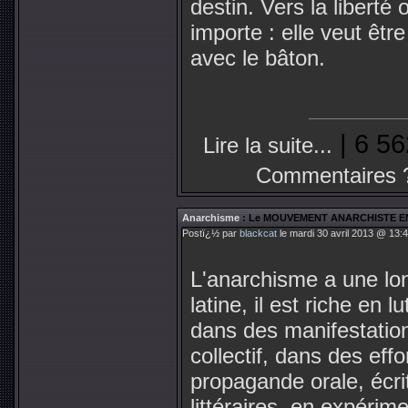
destin. Vers la liberté 
importe : elle veut êtr
avec le bâton.
| 6 56
Lire la suite...
Commentaires 
Anarchisme
: Le MOUVEMENT ANARCHISTE E
Postï¿½ par
blackcat
le mardi 30 avril 2013 @ 13:4
L'anarchisme a une lo
latine, il est riche en l
dans des manifestation
collectif, dans des effo
propagande orale, écri
littéraires, en expérim