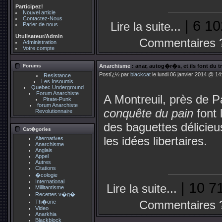
Participez!
Nouvel article
Contactez-Nous
| 6 10
Lire la suite...
Parler de nous
Utulisateur/Admin
Commentaires 
Administration
Votre compte
Forums
Anarchisme
: anar, autog�r�s, et ils font du 
Postï¿½ par
blackcat
le lundi 06 janvier 2014 @ 14
Resistance
Les Insoumis
Quebec Underground
Forum Anarchiste
A Montreuil, près de P
Pirate-Punk
forum Anarchiste
conquête du pain
font 
Revolutionnaire
des baguettes délicieu
Cat�gories
les idées libertaires.
Alternatives
Anarchisme
Anglais
Appel
Autres
Citations
�cologie
International
| 10 7
Lire la suite...
Millitantisme
Recettes v�g�
Commentaires 
Th�orie
Video
Anarkhia
Blackblock