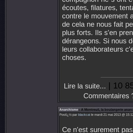
écoutes, filatures, ten
contre le mouvement a
de cela ne nous fait pe
plus forts. Ils s'en p
dérangeons. Si nous d
leurs collaborateurs c'
choses.
| 10 8
Lire la suite...
Commentaires 
Anarchisme
: A Montreuil, la boulangerie anarc
Postï¿½ par
blackcat
le mardi 21 mai 2013 @ 15:12
Ce n'est surement pas 