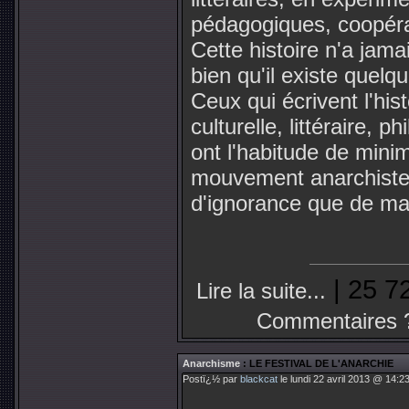
pédagogiques, coopéra
Cette histoire n'a jamai
bien qu'il existe quelq
Ceux qui écrivent l'hist
culturelle, littéraire, 
ont l'habitude de mini
mouvement anarchiste. 
d'ignorance que de mau
| 25 7
Lire la suite...
Commentaires 
Anarchisme
: LE FESTIVAL DE L'ANARCHIE
Postï¿½ par
blackcat
le lundi 22 avril 2013 @ 14:2