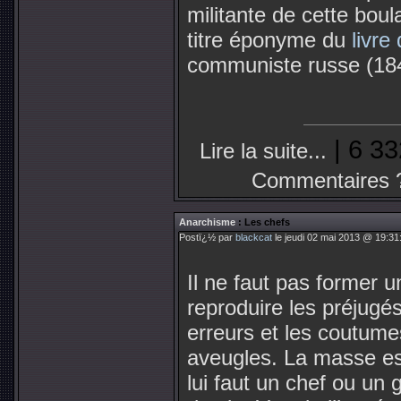
militante de cette bou
titre éponyme du
livre
communiste russe (18
| 6 33
Lire la suite...
Commentaires 
Anarchisme
: Les chefs
Postï¿½ par
blackcat
le jeudi 02 mai 2013 @ 19:31
Il ne faut pas former u
reproduire les préjugés
erreurs et les coutumes
aveugles. La masse es
lui faut un chef ou un