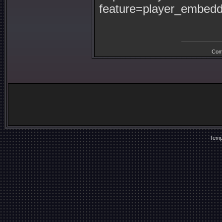
feature=player_embe
Com
Temp