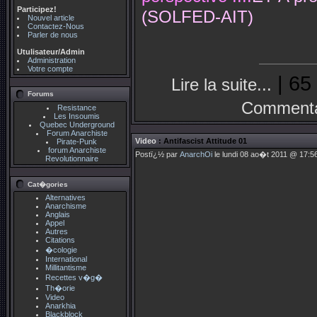
Participez!
(SOLFED-AIT)
Nouvel article
Contactez-Nous
Parler de nous
Utulisateur/Admin
Administration
Votre compte
| 65
Lire la suite...
Forums
Commenta
Resistance
Les Insoumis
Quebec Underground
Forum Anarchiste
Video
: Antifascist Attitude 01
Pirate-Punk
forum Anarchiste
Postï¿½ par
AnarchOi
le lundi 08 ao�t 2011 @ 17:56
Revolutionnaire
Cat�gories
Alternatives
Anarchisme
Anglais
Appel
Autres
Citations
�cologie
International
Millitantisme
Recettes v�g�
Th�orie
Video
Anarkhia
Blackblock