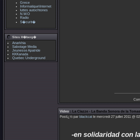
Grece
Informatique\Internet
luttes autochtones
N.W.O
Radio
S�curit�
Sites H�berg�
Anarkhia
Sabotage Media
Jeunesse Apatride
KKKanada
Quebec Underground
Com
Video
: La Clazze - La Banda Sonora de la Toma
Postï¿½ par
blackcat
le mercredi 27 juillet 2011 @ 0
-en solidaridad con l