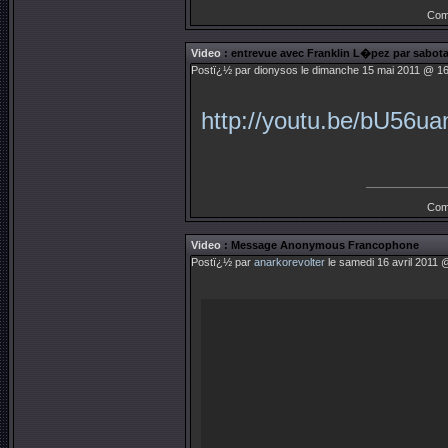
Com
Video
: entrevue avec Franklin L�pez par sabota
Postï¿½ par
dionysos
le dimanche 15 mai 2011 @ 16
http://youtu.be/bU56ua
Com
Video
: Message Anonymous Francophone
Postï¿½ par
anarkorevolter
le samedi 16 avril 2011 