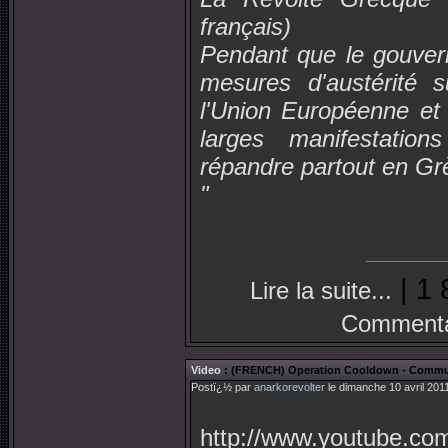
français)
Pendant que le gouve
mesures d'austérité 
l'Union Européenne et 
larges manifestation
répandre partout en Gr
"
| 1 
Lire la suite...
Commenta
Video
: (FRENCH) Operation Cooldown - Com
Postï¿½ par
anarkorevolter
le dimanche 10 avril 201
http://www.youtube.co