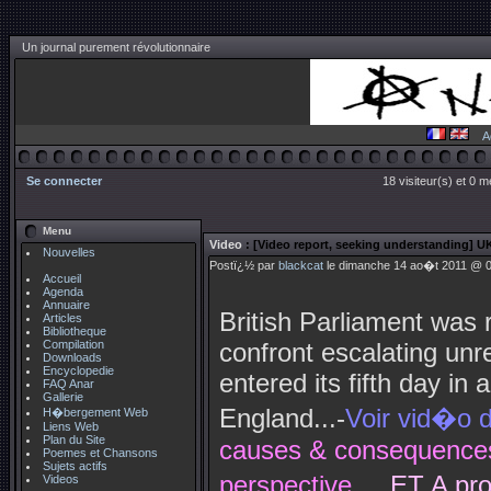
Un journal purement révolutionnaire
A
Se connecter
18 visiteur(s) et 0 
Menu
Video
: [Video report, seeking understanding] UK
Nouvelles
Postï¿½ par
blackcat
le dimanche 14 ao�t 2011 @ 05
Accueil
Agenda
Annuaire
British Parliament was 
Articles
Bibliotheque
Compilation
confront escalating unre
Downloads
Encyclopedie
entered its fifth day in
FAQ Anar
Gallerie
England...-
Voir vid�o d
H�bergement Web
Liens Web
Plan du Site
causes & consequences o
Poemes et Chansons
Sujets actifs
perspective ....
ET
A pr
Videos