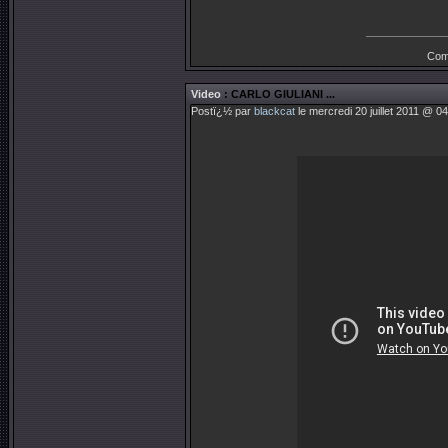
Com
Video
: CARLO GIULIANI ...
Postï¿½ par
blackcat
le mercredi 20 juillet 2011 @ 0