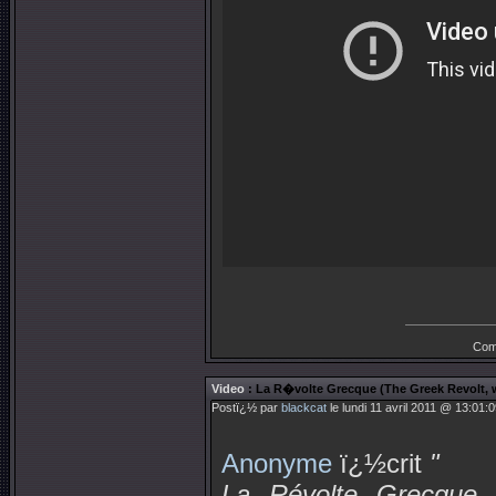
Com
Video
: La R�volte Grecque (The Greek Revolt, 
Postï¿½ par
blackcat
le lundi 11 avril 2011 @ 13:01:0
Anonyme
ï¿½crit
"
La Révolte Grecque (