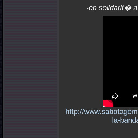
-en solidarit� a
http://www.sabotageme
la-band