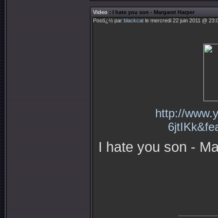
Video
: I hate you son - Margaret Harper
Postï¿½ par
blackcat
le mercredi 22 juin 2011 @ 23:
http://www.
6jtIKk&fe
I hate you son - Ma