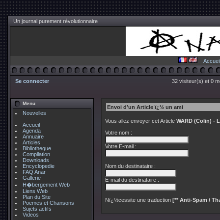
Un journal purement révolutionnaire
Accuei
Se connecter
32 visiteur(s) et 0 
Menu
Envoi d'un Article ï¿½ un ami
Nouvelles
Vous allez envoyer cet Article
WARD (Colin) - 
Accueil
Agenda
Votre nom :
Annuaire
Articles
Votre E-mail :
Bibliotheque
Compilation
Downloads
Encyclopedie
Nom du destinataire :
FAQ Anar
Gallerie
E-mail du destinataire :
H�bergement Web
Liens Web
Plan du Site
Nï¿½cessite une traduction
[** Anti-Spam / Tha
Poemes et Chansons
Sujets actifs
Videos