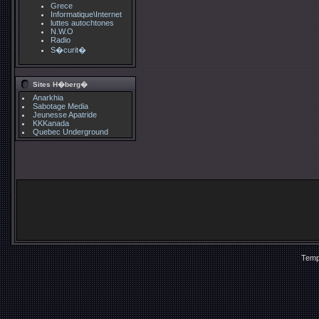
Grece
Informatique\Internet
luttes autochtones
N.W.O
Radio
S�curit�
Sites H�berg�
Anarkhia
Sabotage Media
Jeunesse Apatride
KKKanada
Quebec Underground
Temp