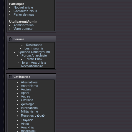
Participez!
Nouvel article
Contactez-Nous
Parler de nous
Utulisateur/Admin
Administration
Votre compte
Forums
Resistance
Les Insoumis
Quebec Underground
Forum Anarchiste
Pirate-Punk
forum Anarchiste
Revolutionnaire
Cat�gories
Alternatives
Anarchisme
Anglais
Appel
Autres
Citations
�cologie
International
Millitantisme
Recettes v�g�
Th�orie
Video
Anarkhia
Blackblock