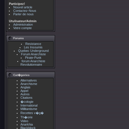
Participez!
Nouvel article
Contactez-Nous
Parler de nous
Utulisateur/Admin
Administration
Votre compte
Forums
Resistance
Les Insoumis
Quebec Underground
Forum Anarchiste
Pirate-Punk
forum Anarchiste
Revolutionnaire
Cat�gories
Alternatives
Anarchisme
Anglais
Appel
Autres
Citations
�cologie
International
Millitantisme
Recettes v�g�
Th�orie
Video
Anarkhia
Blackblock