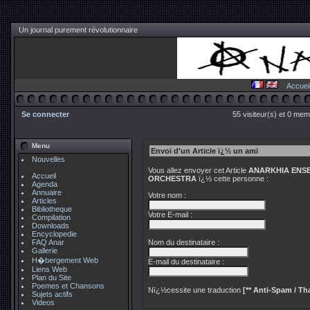
Un journal purement révolutionnaire
Accuei
Se connecter
55 visiteur(s) et 0 mem
Menu
Envoi d'un Article ï¿½ un ami
Nouvelles
Vous allez envoyer cet Article
ANARKHIA ENSE
Accueil
ORCHESTRA
ï¿½ cette personne :
Agenda
Annuaire
Votre nom :
Articles
Bibliotheque
Votre E-mail :
Compilation
Downloads
Encyclopedie
FAQ Anar
Nom du destinataire :
Gallerie
H�bergement Web
E-mail du destinataire :
Liens Web
Plan du Site
Poemes et Chansons
Nï¿½cessite une traduction
[** Anti-Spam / Tha
Sujets actifs
Videos