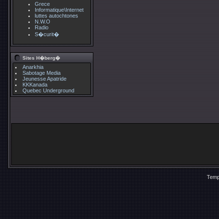
Grece
Informatique\Internet
luttes autochtones
N.W.O
Radio
S�curit�
Sites H�berg�
Anarkhia
Sabotage Media
Jeunesse Apatride
KKKanada
Quebec Underground
Temp