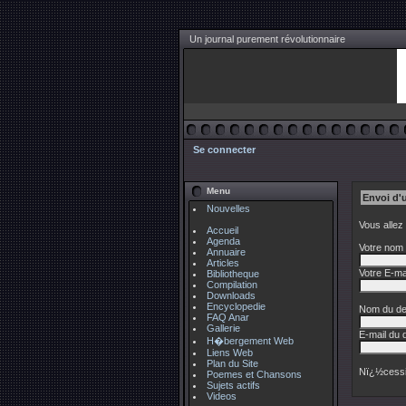
Un journal purement révolutionnaire
Se connecter
Menu
Envoi d'
Nouvelles
Vous allez
Accueil
Agenda
Votre nom 
Annuaire
Articles
Votre E-mai
Bibliotheque
Compilation
Downloads
Encyclopedie
Nom du des
FAQ Anar
Gallerie
E-mail du d
H�bergement Web
Liens Web
Plan du Site
Nï¿½cessi
Poemes et Chansons
Sujets actifs
Videos