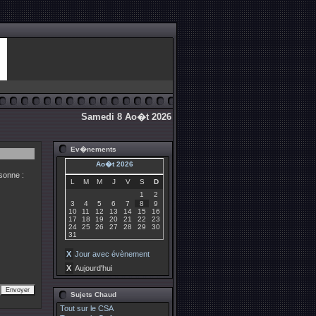
Samedi 8 Ao�t 2026
Ev�nements
Ao�t 2026
sonne :
L
M
M
J
V
S
D
1
2
3
4
5
6
7
8
9
10
11
12
13
14
15
16
17
18
19
20
21
22
23
24
25
26
27
28
29
30
31
X
Jour avec évènement
X
Aujourd'hui
Sujets Chaud
Tout sur le CSA