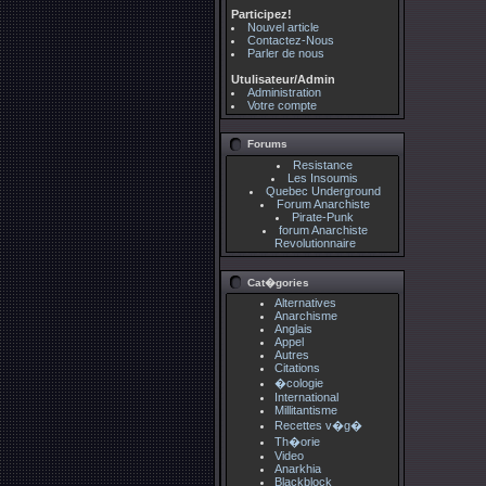
Participez!
Nouvel article
Contactez-Nous
Parler de nous
Utulisateur/Admin
Administration
Votre compte
Forums
Resistance
Les Insoumis
Quebec Underground
Forum Anarchiste
Pirate-Punk
forum Anarchiste
Revolutionnaire
Cat�gories
Alternatives
Anarchisme
Anglais
Appel
Autres
Citations
�cologie
International
Millitantisme
Recettes v�g�
Th�orie
Video
Anarkhia
Blackblock