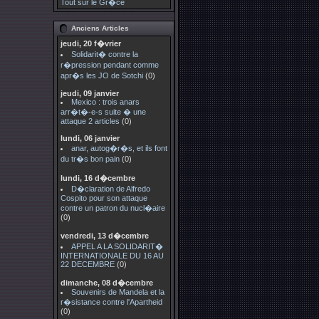
Tout sur le Gr�ce
Anciens Articles
jeudi, 20 f�vrier
Solidarit� contre la
r�pression pendant comme
apr�s les JO de Sotchi
(0)
jeudi, 09 janvier
Mexico : trois anars
arr�t�-e-s suite � une
attaque 2 articles
(0)
lundi, 06 janvier
anar, autog�r�s, et ils font
du tr�s bon pain
(0)
lundi, 16 d�cembre
D�claration de Alfredo
Cospito pour son attaque
contre un patron du nucl�aire
(0)
vendredi, 13 d�cembre
APPEL A LA SOLIDARIT�
INTERNATIONALE DU 16 AU
22 DECEMBRE
(0)
dimanche, 08 d�cembre
Souvenirs de Mandela et la
r�sistance contre l'Apartheid
(0)