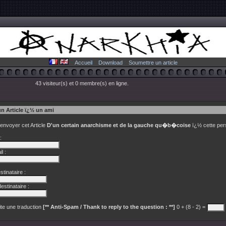
Accueil
Download
Soumettre un article
43 visiteur(s) et 0 membre(s) en ligne.
un Article ï¿½ un ami
 envoyer cet Article
D'un certain anarchisme et de la gauche qu�b�coise
ï¿½ cette per
:
l :
tinataire :
estinataire :
te une traduction
[** Anti-Spam / Thank to reply to the question : **]
0 + (8 - 2) =