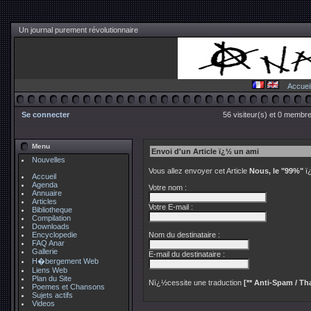
Un journal purement révolutionnaire
Accuei
Se connecter
56 visiteur(s) et 0 membre
Menu
Envoi d'un Article ï¿½ un ami
Nouvelles
Vous allez envoyer cet Article
Nous, le "99%"
ï¿
Accueil
Agenda
Votre nom :
Annuaire
Articles
Votre E-mail :
Bibliotheque
Compilation
Downloads
Encyclopedie
Nom du destinataire :
FAQ Anar
Gallerie
E-mail du destinataire :
H�bergement Web
Liens Web
Plan du Site
Nï¿½cessite une traduction
[** Anti-Spam / Tha
Poemes et Chansons
Sujets actifs
Videos