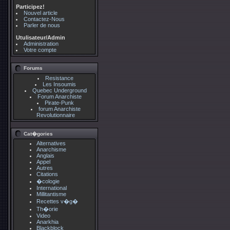
Participez!
Nouvel article
Contactez-Nous
Parler de nous
Utulisateur/Admin
Administration
Votre compte
Forums
Resistance
Les Insoumis
Quebec Underground
Forum Anarchiste
Pirate-Punk
forum Anarchiste
Revolutionnaire
Cat�gories
Alternatives
Anarchisme
Anglais
Appel
Autres
Citations
�cologie
International
Millitantisme
Recettes v�g�
Th�orie
Video
Anarkhia
Blackblock