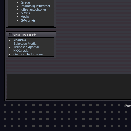
Grece
Informatique\Internet
luttes autochtones
N.W.O
Radio
S�curit�
Sites H�berg�
Anarkhia
Sabotage Media
Jeunesse Apatride
KKKanada
Quebec Underground
Temp