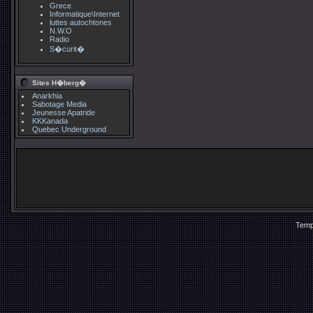
Grece
Informatique\Internet
luttes autochtones
N.W.O
Radio
S�curit�
Sites H�berg�
Anarkhia
Sabotage Media
Jeunesse Apatride
KKKanada
Quebec Underground
Temp