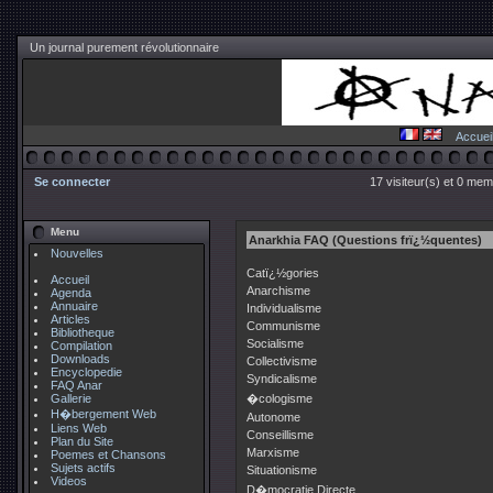
Un journal purement révolutionnaire
Accuei
Se connecter
17 visiteur(s) et 0 mem
Menu
Anarkhia FAQ (Questions frï¿½quentes)
Nouvelles
Catï¿½gories
Accueil
Anarchisme
Agenda
Annuaire
Individualisme
Articles
Communisme
Bibliotheque
Socialisme
Compilation
Downloads
Collectivisme
Encyclopedie
Syndicalisme
FAQ Anar
Gallerie
�cologisme
H�bergement Web
Autonome
Liens Web
Conseillisme
Plan du Site
Marxisme
Poemes et Chansons
Sujets actifs
Situationisme
Videos
D�mocratie Directe