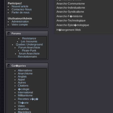
Participez!
Anarcho-Communisme
Nouvel article
Anarcho-Individualisme
Contactez-Nous
Anarcho-Syndicalisme
Parler de nous
Anarcho-F�minisme
Utulisateur/Admin
Anarcho-Technologique
Administration
Votre compte
Anarcho-Epist�mologique
H�bergement Web
Forums
Resistance
Les Insoumis
Quebec Underground
Forum Anarchiste
Pirate-Punk
forum Anarchiste
Revolutionnaire
Cat�gories
Alternatives
Anarchisme
Anglais
Appel
Autres
Citations
�cologie
International
Millitantisme
Recettes v�g�
Th�orie
Video
Anarkhia
Blackblock