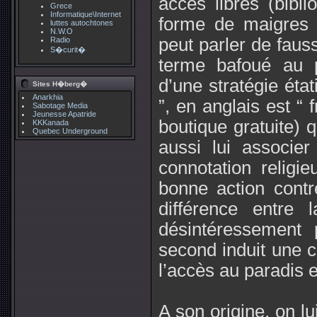
accès libres (bibl
Grece
Informatique\Internet
forme de maigres r
luttes autochtones
N.W.O
peut parler de fausse
Radio
S�curit�
terme bafoué au 
d’une stratégie état
Sites H�berg�
Anarkhia
”, en anglais est “
Sabotage Media
Jeunesse Apatride
boutique gratuite) q
KKKanada
Quebec Underground
aussi lui associe
connotation religi
bonne action contr
différence entre 
désintéressement 
second induit une 
l’accès au paradis 
A son origine, on lu