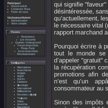
qui signifie "faveur"
Participez!
Nouvel article
Contactez-Nous
désintéressée, sans
Parler de nous
qu’actuellement, les
Utulisateur/Admin
Administration
Votre compte
le nécessaire vital (n
rapport marchand a 
Forums
Resistance
Les Insoumis
Quebec Underground
Pourquoi écrire à p
Forum Anarchiste
Pirate-Punk
forum Anarchiste
tout le monde se
Revolutionnaire
d’appeler "gratuit"
Cat�gories
la récupération co
Alternatives
Anarchisme
promotions afin d
Anglais
Appel
Autres
n’est qu’un app
Citations
�cologie
consommateur au st
International
Millitantisme
Recettes v�g�
Th�orie
Sinon des impôts e
Video
Anarkhia
Blackblock