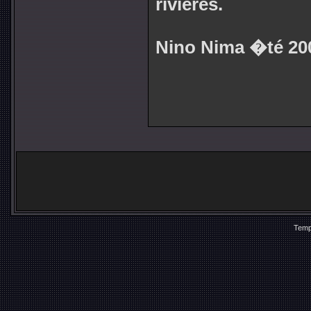
rivières.
Nino Nima �té 20
Temp