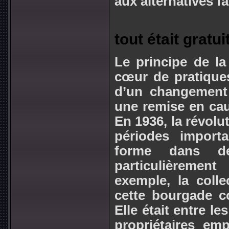
aux alternatives f
tout était gratui
Le principe de la
cœur de pratiques
d’un changement 
une remise en caus
En 1936, la révolu
périodes import
forme dans des
particulièreme
exemple, la colle
cette bourgade c
Elle était entre l
propriétaires em