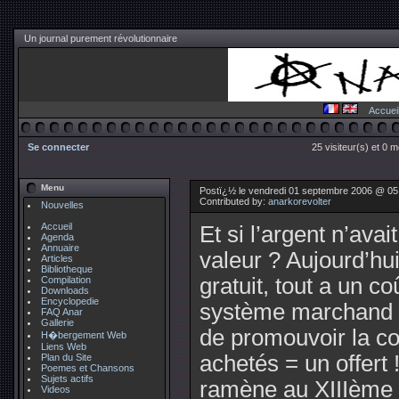
Un journal purement révolutionnaire
Accuei
Se connecter
25 visiteur(s) et 0 
Menu
Postï¿½ le vendredi 01 septembre 2006 @ 05
Contributed by:
anarkorevolter
Nouvelles
Accueil
Et si l’argent n’avai
Agenda
Annuaire
valeur ? Aujourd’hui
Articles
Bibliotheque
gratuit, tout a un co
Compilation
Downloads
Encyclopedie
système marchand ré
FAQ Anar
Gallerie
de promouvoir la c
H�bergement Web
Liens Web
achetés = un offert 
Plan du Site
Poemes et Chansons
Sujets actifs
ramène au XIIIème si
Videos