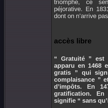
triomphe, ce se
péjorative. En 183
dont on n’arrive pa
accès libre
“ Gratuité ” est
apparu en 1468 et
gratis ” qui sign
complaisance ” e
d’impôts. En 1
gratification. E
signifie “ sans qu’