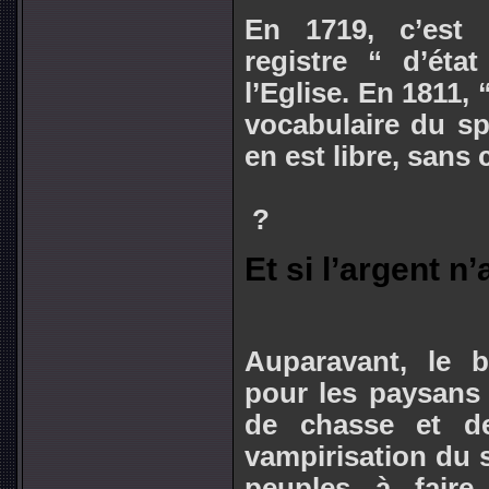
En 1719, c’est l
registre “ d’éta
l’Eglise. En 1811, 
vocabulaire du spe
en est libre, sans 
?
Et si l’argent n
Auparavant, le b
pour les paysans
de chasse et de 
vampirisation du 
peuples à faire