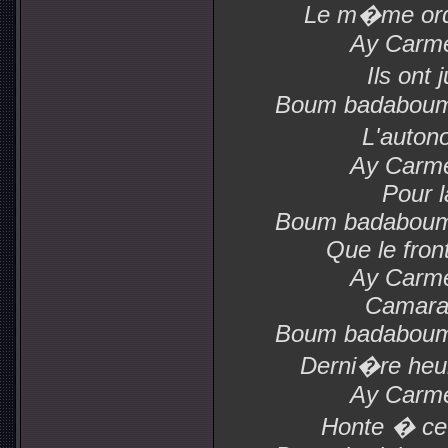
Le m�me ord
Ay Carme
Ils ont 
Boum badabou
L'auton
Ay Carme
Pour l
Boum badabou
Que le fron
Ay Carme
Camarad
Boum badabou
Derni�re heu
Ay Carme
Honte � ceu