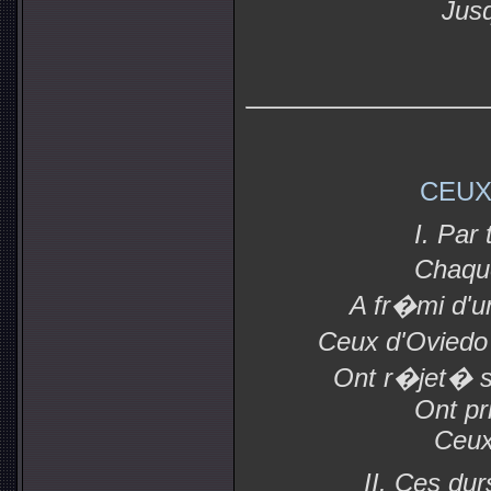
Jusq
CEUX
I. Par 
Chaque
A fr�mi d'u
Ceux d'Oviedo
Ont r�jet� s
Ont pri
Ceux
II. Ces dur