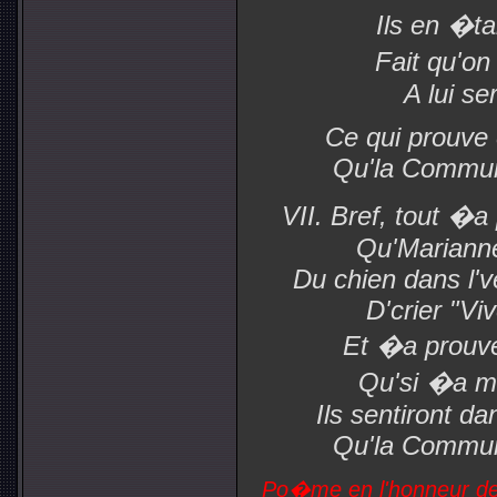
Ils en �ta
Fait qu'on 
A lui se
Ce qui prouve 
Qu'la Commun
VII. Bref, tout �
Qu'Marianne
Du chien dans l've
D'crier "V
Et �a prouv
Qu'si �a ma
Ils sentiront d
Qu'la Commun
Po�me en l'honneur 