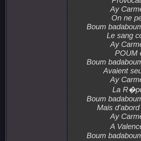
Provocat
Ay Carme
On ne peu
Boum badabou
Le sang co
Ay Carme
POUM e
Boum badabou
Avaient seu
Ay Carme
La R�pu
Boum badabou
Mais d'abord
Ay Carme
A Valenc
Boum badabou