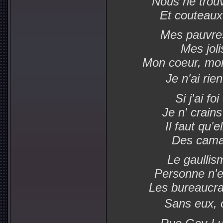
Nous ne trou
Et couteaux
Mes pauvres 
Mes joli
Mon coeur, mon
Je n'ai ri
Si j'ai f
Je n' crains
Il faut qu'e
Des cama
Le gaullis
Personne n'e
Les bureaucra
Sans eux, 