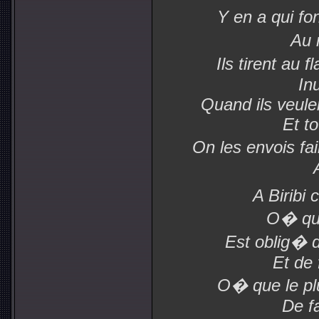
Y en a qui fo
Au 
Ils tirent au f
In
Quand ils veulen
Et to
On les envois fai
A Biribi 
O� que
Est oblig� 
Et de 
O� que le pl
De fa