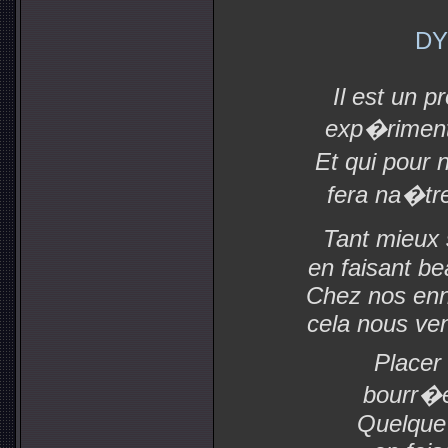
DY
Il est un p
exp�riment
Et qui pour
fera na�tr
Tant mieux s
en faisant b
Chez nos enn
cela nous ve
Placer
bourr�e
Quelque 