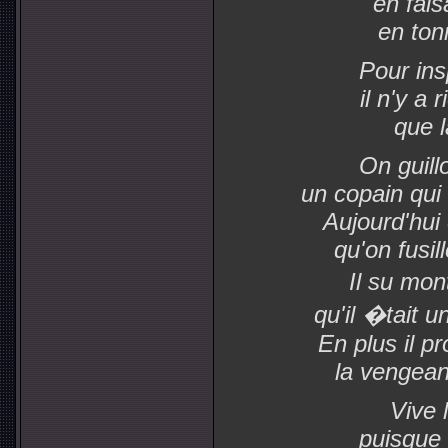
en fais
en tonn
Pour insp
il n'y a 
que 
On guill
un copain qui 
Aujourd'hui
qu'on fusil
Il su mon
qu'il �tait 
En plus il pr
la vengeanc
Vive 
puisque l