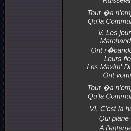
Ruisselai
Tout �a n'em
Qu'la Commun
V. Les jour
Marchands
Ont r�pandu
Leurs flo
Les Maxim' D
Ont vomi 
Tout �a n'em
Qu'la Commun
VI. C'est la
Qui plane 
A l'enter