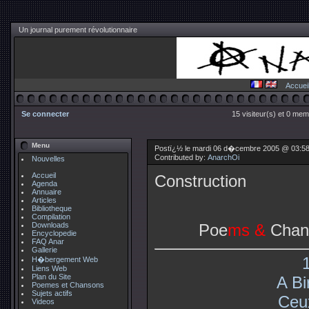
Un journal purement révolutionnaire
Accuei
Se connecter
15 visiteur(s) et 0 mem
Menu
Postï¿½ le mardi 06 d�cembre 2005 @ 03:5
Contributed by:
AnarchOi
Nouvelles
Accueil
Construction
Agenda
Annuaire
Articles
Bibliotheque
Compilation
Downloads
Poe
ms &
Chan
Encyclopedie
FAQ Anar
Gallerie
H�bergement Web
Liens Web
Plan du Site
A Bir
Poemes et Chansons
Sujets actifs
Ceu
Videos