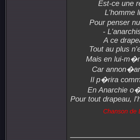
Est-ce une 
L'homme li
Pour penser nu
- L'anarchi
A ce drapea
Tout au plus n'
Mais en lui-m�m
Car annon�ant
Il p�rira comm
En Anarchie o�
Pour tout drapeau, 
Chanson de L