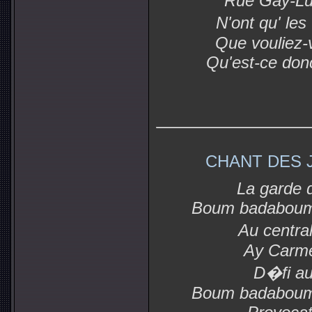
Rue Gay-Lus
N'ont qu' les
Que vouliez-v
Qu'est-ce don
CHANT DES 
La garde 
Boum badabou
Au centra
Ay Carme
D�fi au
Boum badabou