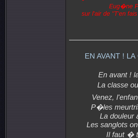
Eug�ne P
sur l'air de "T'en fa
EN AVANT ! L
En avant ! l
La classe ou
Venez, l'enfan
P�les meurtris
La douleur a
Les sanglots on
Il faut � 