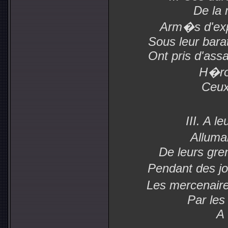
De la 
Arm�s d'expl
Sous leur bara
Ont pris d'assa
H�ro
Ceux
III. A l
Alluma
De leurs gre
Pendant des jo
Les mercenair
Par les
A