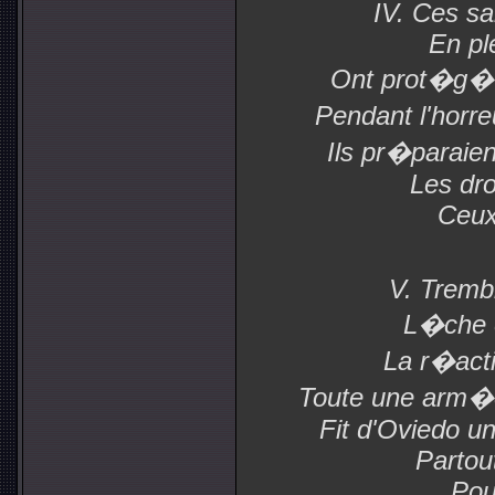
IV. Ces sa
En ple
Ont prot�g� l
Pendant l'horre
Ils pr�paraient
Les droi
Ceux
V. Tremb
L�che e
La r�act
Toute une arm�
Fit d'Oviedo 
Partou
Pou