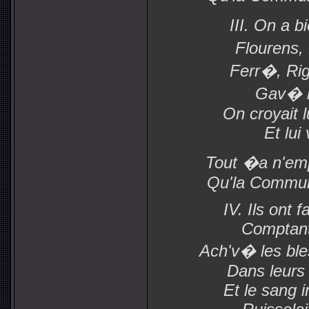
III. On a b
Flourens, 
Ferr�, Riga
Gav� l
On croyait l
Et lui 
Tout �a n'em
Qu'la Commun
IV. Ils ont 
Comptant 
Ach'v� les ble
Dans leurs 
Et le sang 