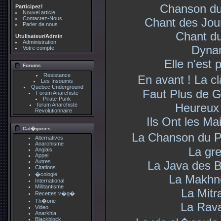
Chanson d
Participez!
Nouvel article
Contactez-Nous
Chant des Jou
Parler de nous
Chant d
Utulisateur/Admin
Administration
Dyna
Votre compte
Elle n'est 
Forums
Resistance
En avant ! La c
Les Insoumis
Quebec Underground
Faut Plus de 
Forum Anarchiste
Pirate-Punk
Heureux
forum Anarchiste
Revolutionnaire
Ils Ont les M
Cat�gories
La Chanson du 
Alternatives
Anarchisme
La gr
Anglais
Appel
Autres
La Java des 
Citations
�cologie
La Makhn
International
Millitantisme
La Mitra
Recettes v�g�
Th�orie
La Rav
Video
Anarkhia
Blackblock