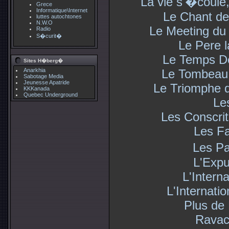
La vie s'�coule, 
Grece
Informatique\Internet
Le Chant de
luttes autochtones
N.W.O
Le Meeting du 
Radio
S�curit�
Le Pere 
Le Temps D
Sites H�berg�
Le Tombeau 
Anarkhia
Sabotage Media
Jeunesse Apatride
Le Triomphe d
KKKanada
Quebec Underground
Le
Les Conscri
Les F
Les P
L'Expu
L'Interna
L'Internatio
Plus de
Ravac