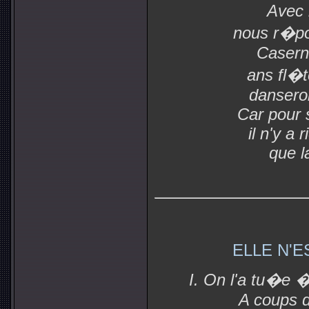
Avec 
nous r�po
Casern
ans fl�t
danseron
Car pour 
il n'y a 
que l
ELLE N'
I. On l'a tu�e 
A coups d