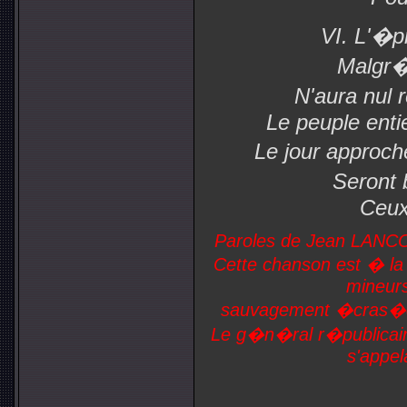
VI. L'�p
Malgr�
N'aura nul
Le peuple entie
Le jour approch
Seront 
Ceux
Paroles de Jean LANCO
Cette chanson est � la
mineurs
sauvagement �cras�e 
Le g�n�ral r�publicain
s'appe