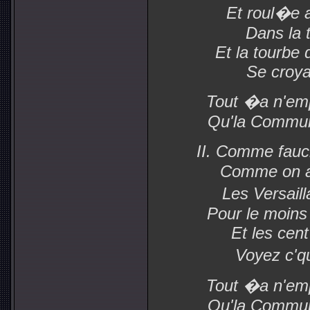
Et roul�e 
Dans la t
Et la tourbe
Se croyai
Tout �a n'em
Qu'la Commun
II. Comme fauc
Comme on a
Les Versail
Pour le moins
Et les cent
Voyez c'q
Tout �a n'em
Qu'la Commun