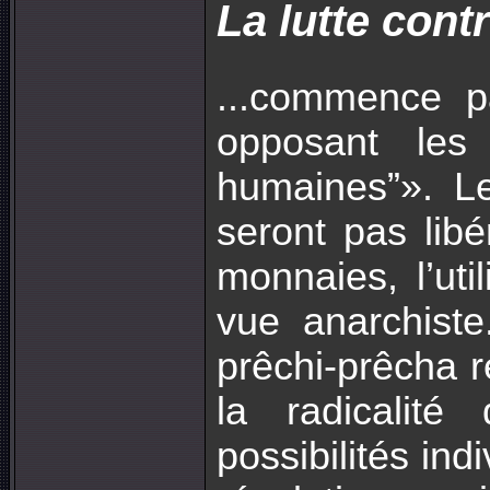
La lutte cont
...commence pa
opposant les
humaines”». L
seront pas lib
monnaies, l’uti
vue anarchist
prêchi-prêcha r
la radicalit
possibilités ind