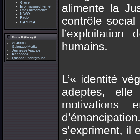
Grece
alimente la Jus
Informatique\Internet
luttes autochtones
N.W.O
contrôle social 
Radio
S�curit�
l’exploitatio
Sites H�berg�
humains.
Anarkhia
Sabotage Media
Jeunesse Apatride
KKKanada
Quebec Underground
L’« identité vé
adeptes, elle
motivations 
d’émancipation
s’expriment, il