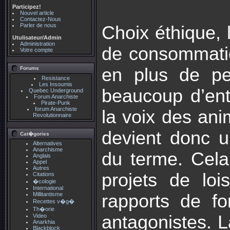
Participez!
Nouvel article
Contactez-Nous
Parler de nous
Choix éthique,
Utulisateur/Admin
Administration
de consommation
Votre compte
en plus de pe
Forums
Resistance
Les Insoumis
beaucoup d’entr
Quebec Underground
Forum Anarchiste
Pirate-Punk
forum Anarchiste
la voix des ani
Revolutionnaire
devient donc u
Cat�gories
Alternatives
Anarchisme
du terme. Cela
Anglais
Appel
Autres
projets de loi
Citations
�cologie
International
Millitantisme
rapports de fo
Recettes v�g�
Th�orie
antagonistes. La
Video
Anarkhia
Blackblock