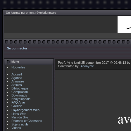
Un journal purement révolutionnaire
Se connecter
Menu
Postï¿½ le lundi 25 septembre 2017 @ 09:46:13 b
Contributed by:
Anonyme
Nouvelles
Accueil
Agenda
Annuaire
Articles
Bibliotheque
Compilation
Downloads
Encyclopedie
FAQ Anar
Gallerie
H�bergement Web
av
Liens Web
Plan du Site
Poemes et Chansons
Sujets actifs
Videos