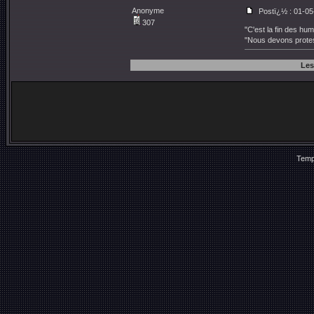
Anonyme
Postï¿½ : 01-05
307
"C'est la fin des h
"Nous devons protes
Les
Temp