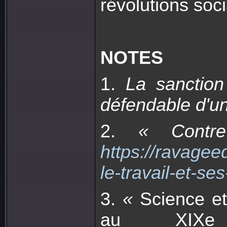
révolutions socia
NOTES
1.
La sanction
défendable d'un
2.
« Contr
https://ravagee
le-travail-et-se
3.
«
Science et 
au XIXe