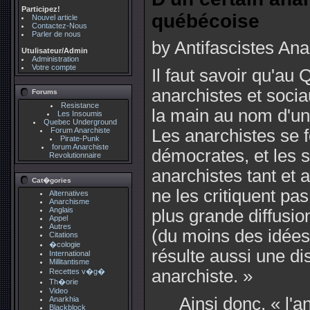
Participez!
québécoise
Nouvel article
Contactez-Nous
Parler de nous
by Antifascistes An
Utulisateur/Admin
Administration
Votre compte
Il faut savoir qu'au
anarchistes et soci
Forums
Resistance
la main au nom d'une 
Les Insoumis
Quebec Underground
Forum Anarchiste
Les anarchistes se f
Pirate-Punk
forum Anarchiste
démocrates, et les 
Revolutionnaire
anarchistes tant et
Cat�gories
ne les critiquent pas
Alternatives
Anarchisme
Anglais
plus grande diffusio
Appel
Autres
(du moins des idées 
Citations
�cologie
résulte aussi une di
International
Millitantisme
anarchiste. »
Recettes v�g�
Th�orie
Video
Ainsi donc, « l'a
Anarkhia
Blackblock