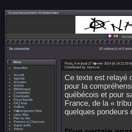
Un journal purement révolutionnaire
Accuei
Se connecter
32 visiteur(s) et 0 mem
Menu
Postï¿½ le jeudi 27 f�vrier 2014 @ 14:12:20 
Contributed by:
blackcat
Nouvelles
Accueil
Ce texte est relayé c
Agenda
Annuaire
pour la compréhensi
Articles
Bibliotheque
québécois et pour sa
Compilation
Downloads
Encyclopedie
France, de la « tribu
FAQ Anar
Gallerie
quelques pondeurs d
H�bergement Web
Liens Web
Plan du Site
Poemes et Chansons
Sujets actifs
Videos
D'un certain ana