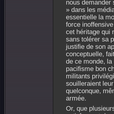
nous demander s
» dans les média
essentielle la m
force inoffensiv
cet héritage qui
sans tolérer sa p
justifie de son a
conceptuelle, fa
de ce monde, la 
pacifisme bon ch
militants privilé
souilleraient leu
quelconque, mêm
armée.
Or, que plusieu