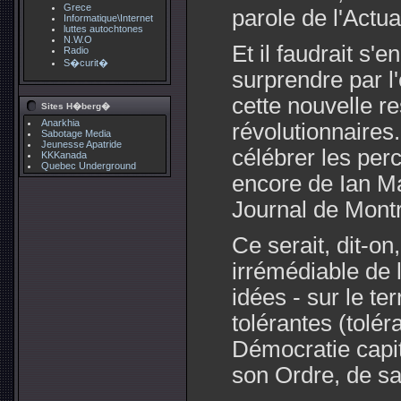
Grece
parole de l'Actual
Informatique\Internet
luttes autochtones
N.W.O
Et il faudrait s'
Radio
S�curit�
surprendre par l
cette nouvelle re
Sites H�berg�
Anarkhia
révolutionnaire
Sabotage Media
Jeunesse Apatride
célébrer les per
KKKanada
Quebec Underground
encore de Ian Ma
Journal de Montr
Ce serait, dit-o
irrémédiable de 
idées - sur le te
tolérantes (tolér
Démocratie capit
son Ordre, de sa