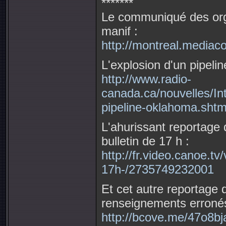
*******
Le communiqué des orga
manif :
http://montreal.mediac
L'explosion d'un pipeli
http://www.radio-
canada.ca/nouvelles/In
pipeline-oklahoma.shtm
L'ahurissant reportage 
bulletin de 17 h :
http://fr.video.canoe.tv
17h-/2735749232001
Et cet autre reportage
renseignements erronés
http://bcove.me/47o8bj