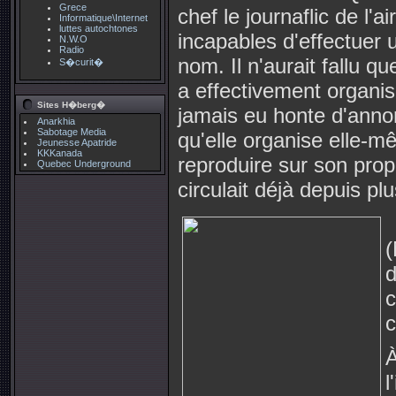
Grece
chef le journaflic de l
Informatique\Internet
luttes autochtones
incapables d'effectuer 
N.W.O
Radio
nom. Il n'aurait fallu q
S�curit�
a effectivement organi
Sites H�berg�
jamais eu honte d'anno
Anarkhia
Sabotage Media
qu'elle organise elle-mê
Jeunesse Apatride
KKKanada
reproduire sur son propr
Quebec Underground
circulait déjà depuis p
(
d
c
c
À
l