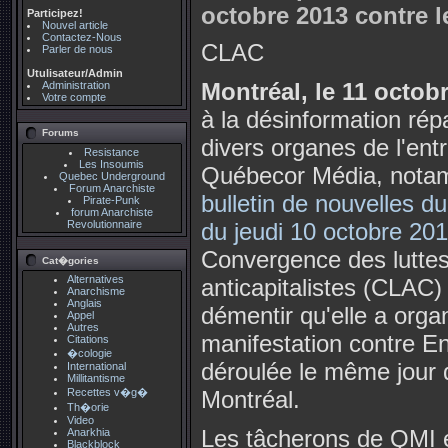
octobre 2013 contre l
Participez!
Nouvel article
Contactez-Nous
CLAC
Parler de nous
Utulisateur/Admin
Montréal, le 11 octob
Administration
Votre compte
à la désinformation ré
Forums
divers organes de l'ent
Resistance
Les Insoumis
Québecor Média, nota
Quebec Underground
Forum Anarchiste
bulletin de nouvelles 
Pirate-Punk
forum Anarchiste
Revolutionnaire
du jeudi 10 octobre 20
Convergence des lutte
Cat�gories
Alternatives
anticapitalistes (CLAC) 
Anarchisme
Anglais
démentir qu'elle a organ
Appel
Autres
manifestation contre Enb
Citations
�cologie
déroulée le même jour d
International
Millitantisme
Recettes v�g�
Montréal.
Th�orie
Video
Les tâcherons de QMI 
Anarkhia
Blackblock