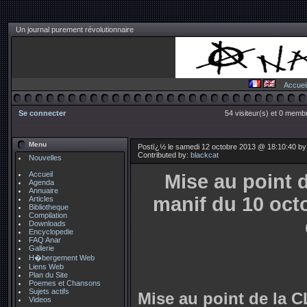
Un journal purement révolutionnaire
Accuei
Se connecter
54 visiteur(s) et 0 membr
Menu
Postï¿½ le samedi 12 octobre 2013 @ 18:10:40 b
Contributed by:
blackcat
Nouvelles
Accueil
Mise au point 
Agenda
Annuaire
manif du 10 octo
Articles
Bibliotheque
Compilation
Downloads
Encyclopedie
FAQ Anar
Gallerie
H�bergement Web
Liens Web
Plan du Site
Poemes et Chansons
Sujets actifs
Mise au point de la C
Videos