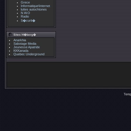
Grece
Informatique\Internet
luttes autochtones
N.W.O
Radio
S�curit�
Sites H�berg�
Anarkhia
Sabotage Media
Jeunesse Apatride
KKKanada
Quebec Underground
Temp