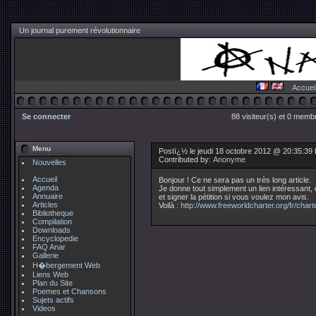
Un journal purement révolutionnaire
Accuei
Se connecter
88 visiteur(s) et 0 membr
Menu
Postï¿½ le jeudi 18 octobre 2012 @ 20:35:39
Contributed by:
Anonyme
Nouvelles
Accueil
Bonjour ! Ce ne sera pas un très long article.
Agenda
Je donne tout simplement un lien intéressant,
Annuaire
et signer la pétition si vous voulez mon avis.
Articles
Voilà :
http://www.freeworldcharter.org/fr/chart
Bibliotheque
Compilation
Downloads
Encyclopedie
FAQ Anar
Gallerie
H�bergement Web
Liens Web
Plan du Site
Poemes et Chansons
Sujets actifs
Videos