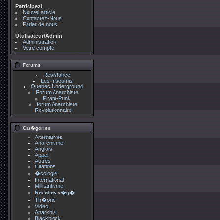
Participez!
Nouvel article
Contactez-Nous
Parler de nous
Utulisateur/Admin
Administration
Votre compte
Forums
Resistance
Les Insoumis
Quebec Underground
Forum Anarchiste
Pirate-Punk
forum Anarchiste
Revolutionnaire
Cat�gories
Alternatives
Anarchisme
Anglais
Appel
Autres
Citations
�cologie
International
Millitantisme
Recettes v�g�
Th�orie
Video
Anarkhia
Blackblock