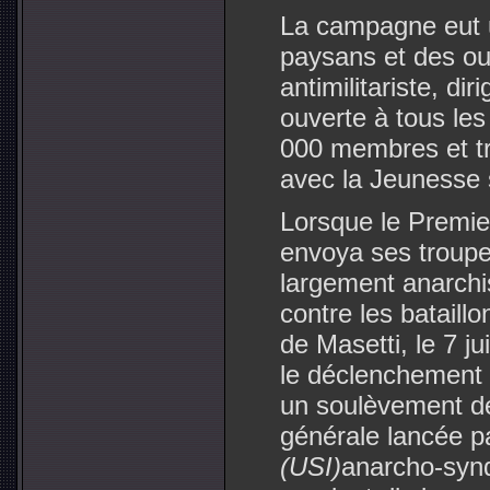
La campagne eut 
paysans et des ouv
antimilitariste, di
ouverte à tous les
000 membres et tra
avec la Jeunesse s
Lorsque le Premie
envoya ses troupe
largement anarchis
contre les bataillon
de Masetti, le 7 
le déclenchement
un soulèvement de
générale lancée pa
(USI)
anarcho-synd