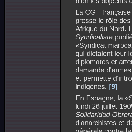
bien les objectifs 
La CGT française
presse le rôle des
Afrique du Nord. 
Syndicaliste,
publié
«Syndicat maroca
qui dictaient leur 
diplomates et atte
demande d'armes, 
et permette d'intr
indigènes.
[9]
En Espagne, la «S
lundi 26 juillet 19
Solidaridad Obrer
d'anarchistes et d
générale contre le