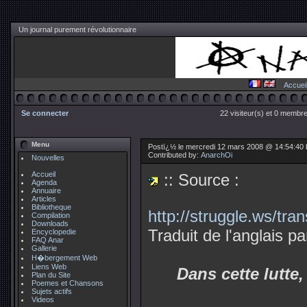
Un journal purement révolutionnaire
Accuei
Se connecter
22 visiteur(s) et 0 membre
Menu
Postï¿½ le mercredi 12 mars 2008 @ 14:54:40
Contributed by:
AnarchOi
Nouvelles
Accueil
:: Source :
Agenda
Annuaire
Articles
Bibliotheque
http://struggle.ws/tra
Compilation
Downloads
Traduit de l'anglais 
Encyclopedie
FAQ Anar
Gallerie
H�bergement Web
Liens Web
Dans cette lutte,
Plan du Site
Poemes et Chansons
Sujets actifs
Videos