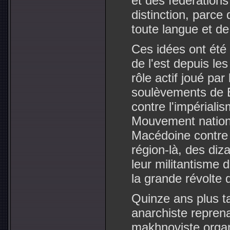
et des fédération
distinction, parce 
toute langue et de 
Ces idées ont été
de l'est depuis le
rôle actif joué par
soulèvements de 
contre l'impériali
Mouvement nationa
Macédoine contre 
région-là, des di
leur militantisme d
la grande révolte 
Quinze ans plus tar
anarchiste repren
makhnoviste organ