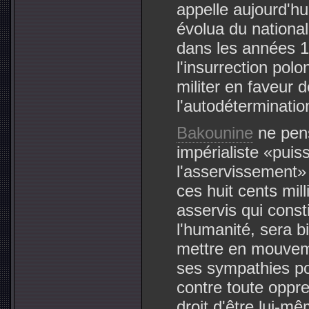
appelle aujourd'hui
évolua du nationa
dans les années 1
l'insurrection polo
militer en faveur d
l'autodéterminatio
Bakounine
ne pens
impérialiste «puis
l'asservissement» 
ces huit cents mi
asservis qui const
l'humanité, sera bi
mettre en mouvem
ses sympathies pou
contre toute oppr
droit d'être lui-mê