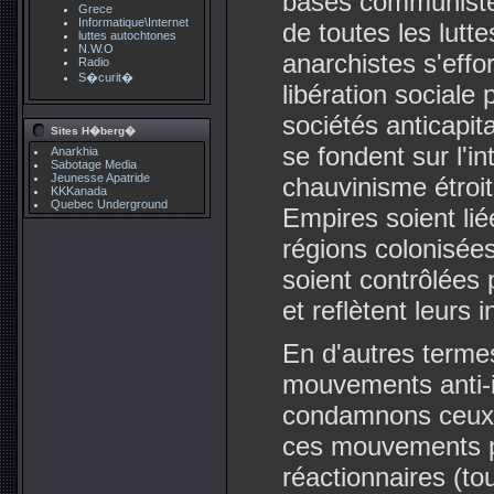
bases communistes 
Grece
Informatique\Internet
de toutes les lutte
luttes autochtones
N.W.O
anarchistes s'effor
Radio
S�curit�
libération sociale 
sociétés anticapita
Sites H�berg�
se fondent sur l'i
Anarkhia
Sabotage Media
Jeunesse Apatride
chauvinisme étroit
KKKanada
Quebec Underground
Empires soient lié
régions colonisées
soient contrôlées 
et reflètent leurs 
En d'autres terme
mouvements anti-i
condamnons ceux q
ces mouvements p
réactionnaires (t