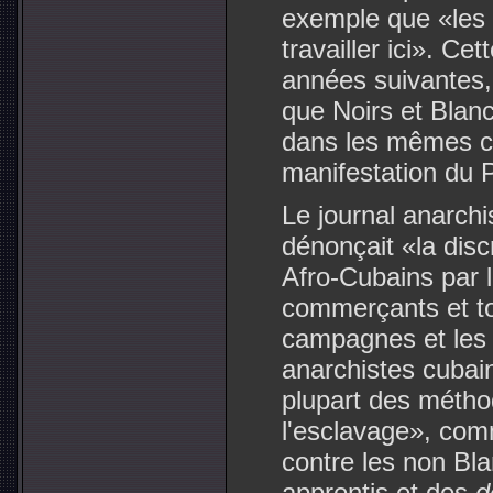
exemple que «les 
travailler ici». Ce
années suivantes
que Noirs et Blancs
dans les mêmes ca
manifestation du 
Le journal anarch
dénonçait «la disc
Afro-Cubains par 
commerçants et tou
campagnes et les 
anarchistes cubain
plupart des méthod
l'esclavage», comm
contre les non Bla
apprentis et des
d