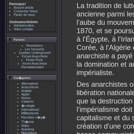
La tradition de lut
Participez!
Nouvel article
Contactez-Nous
ancienne parmi les
Parler de nous
l'aube du mouvem
Utulisateur/Admin
Administration
1870, et se pours
Votre compte
à l'Égypte, à l'Irl
Forums
Corée, à l'Algéri
Resistance
Les Insoumis
Quebec Underground
anarchiste a payé
Forum Anarchiste
Pirate-Punk
la domination et au
forum Anarchiste
Revolutionnaire
impérialiste.
Cat�gories
Des anarchistes on
Alternatives
Anarchisme
libération national
Anglais
Appel
Autres
que la destruction
Citations
�cologie
l'impérialisme doit
International
Millitantisme
capitalisme et du 
Recettes v�g�
Th�orie
création d'une c
Video
Anarkhia
Blackblock