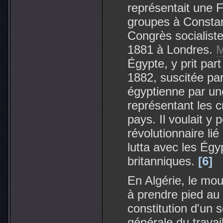
représentait une 
groupes à Constan
Congrès socialiste
1881 à Londres.
M
Égypte, y prit par
1882, suscitée par
égyptienne par un
représentant les c
pays. Il voulait y 
révolutionnaire lié
lutta avec les Égyp
britanniques.
[6]
En Algérie, le m
à prendre pied au
constitution d'un 
générale du travai