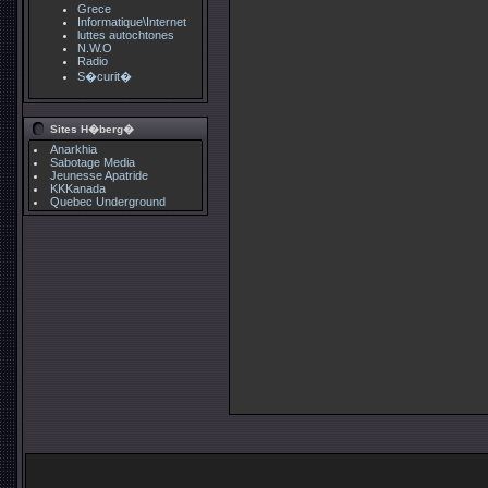
Grece
Informatique\Internet
luttes autochtones
N.W.O
Radio
S�curit�
Sites H�berg�
Anarkhia
Sabotage Media
Jeunesse Apatride
KKKanada
Quebec Underground