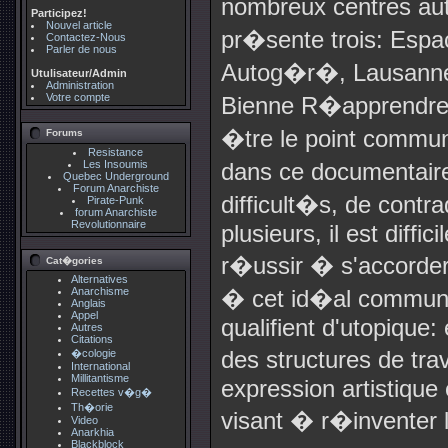
nombreux centres a
Participez!
Nouvel article
pr�sente trois: Espa
Contactez-Nous
Parler de nous
Autog�r�, Lausanne
Utulisateur/Admin
Administration
Votre compte
Bienne R�apprendre �
�tre le point commun
Forums
Resistance
Les Insoumis
dans ce documentaire
Quebec Underground
Forum Anarchiste
difficult�s, de contra
Pirate-Punk
forum Anarchiste
Revolutionnaire
plusieurs, il est diffi
r�ussir � s'accorder
Cat�gories
Alternatives
Anarchisme
� cet id�al communau
Anglais
Appel
qualifient d'utopique
Autres
Citations
des structures de tra
�cologie
International
Millitantisme
expression artistique 
Recettes v�g�
Th�orie
visant � r�inventer 
Video
Anarkhia
Blackblock