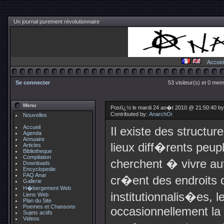
Un journal purement révolutionnaire
Accuei
Se connecter
53 visiteur(s) et 0 mem
Menu
Postï¿½ le mardi 24 ao�t 2010 @ 21:50:40 b
Contributed by:
AnarchOi
Nouvelles
Accueil
Il existe des structur
Agenda
Annuaire
lieux diff�rents peu
Articles
Bibliotheque
Compilation
cherchent � vivre aut
Downloads
Encyclopedie
FAQ Anar
cr�ent des endroits q
Gallerie
H�bergement Web
institutionnalis�es, l
Liens Web
Plan du Site
Poemes et Chansons
occasionnellement la 
Sujets actifs
Videos