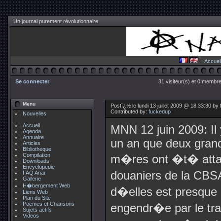
Un journal purement révolutionnaire
Accuei
Se connecter
31 visiteur(s) et 0 membre
Menu
Postï¿½ le lundi 13 juillet 2009 @ 18:33:30 by
Contributed by:
fuckedup
Nouvelles
Accueil
MNN 12 juin 2009: Il 
Agenda
Annuaire
un an que deux gran
Articles
Bibliotheque
Compilation
m�res ont �t� atta
Downloads
Encyclopedie
douaniers de la CB
FAQ Anar
Gallerie
H�bergement Web
d�elles est presque
Liens Web
Plan du Site
Poemes et Chansons
engendr�e par le tr
Sujets actifs
Videos