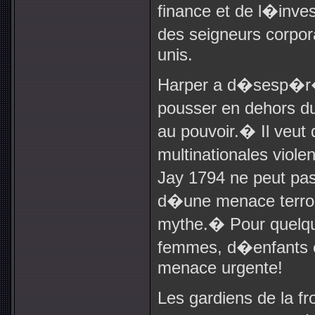
finance et de l�inve
des seigneurs corpor
unis.
Harper a d�sesp�r
pousser en dehors d
au pouvoir.
�
Il veut
multinationales violen
Jay 1794 ne peut p
d�une menace terror
mythe.
�
Pour quelqu
femmes, d�enfants 
menace urgente!
Les gardiens de la f