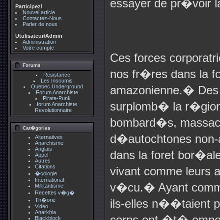
essayer de pr�voir la
Participez!
Nouvel article
Contactez-Nous
Parler de nous
Utulisateur/Admin
Administration
Votre compte
Ces forces corporat
Forums
nos fr�res dans la 
Resistance
Les Insoumis
Quebec Underground
amazonienne.
�
Des
Forum Anarchiste
Pirate-Punk
surplomb� la r�gion,
forum Anarchiste
Revolutionnaire
bombard�s, massacr
Cat�gories
d�autochtones non-a
Alternatives
Anarchisme
Anglais
dans la foret bor�al
Appel
Autres
Citations
vivant comme leurs a
�cologie
International
v�cu.
�
Ayant comm
Millitantisme
Recettes v�g�
Th�orie
ils-elles n��taient
Video
Anarkhia
corps ont �t� empo
Blackblock