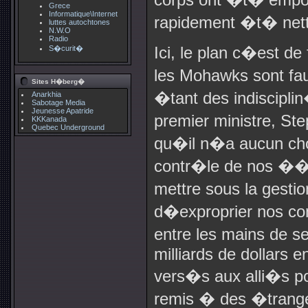
Grece
Informatique\Internet
rapidement �t� net
luttes autochtones
N.W.O
Radio
Ici, le plan c�est de
S�curit�
les Mohawks sont f
Sites H�berg�
�tant des indisciplin
Anarkhia
Sabotage Media
Jeunesse Apatride
premier ministre, St
KKKanada
Quebec Underground
qu�il n�a aucun choi
contr�le de nos �
mettre sous la gestio
d�exproprier nos co
entre les mains de se
milliards de dollars e
vers�s aux alli�s po
remis � des �trange