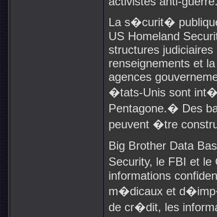
activistes anti-guerre
La s�curit� publique
US Homeland Security.
structures judiciaires
renseignements et la 
agences gouverneme
�tats-Unis sont int
Pentagone.
�
Des ba
peuvent �tre constr
Big Brother Data B
Security, le FBI et le
informations confident
m�dicaux et d�imp�
de cr�dit, les inform