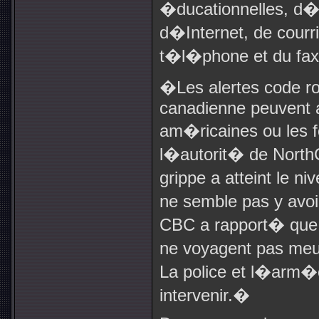
�ducationnelles, d
d�Internet, de courr
t�l�phone et du fax
�
Les alertes code 
canadienne peuvent 
am�ricaines ou les 
l�autorit� de Nort
grippe a atteint le 
ne semble pas y avoi
CBC a rapport� que 
ne voyagent pas meu
La police et l�arm
intervenir.
�