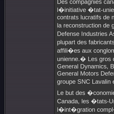
Des compagnies cana
l�initiative �tat-uni
contrats lucratifs de 
la reconstruction de 
Defense Industries A
plupart des fabrica
affili�es aux congl
unienne.
�
Les gros 
General Dynamics, Be
General Motors Defe
groupe SNC Lavalin e
Le but des �conomi
Canada, les �tats-U
l�int�gration compl