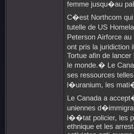
femme jusqu�au palai
C�est Northcom qui
tutelle de US Homel
Peterson Airforce au
ont pris la juridictio
Tortue afin de lancer 
le monde.
�
Le Cana
ses ressources telle
l�uranium, les mati
Le Canada a accept
uniennes d�immigratio
l��tat policier, les p
ethnique et les arrest