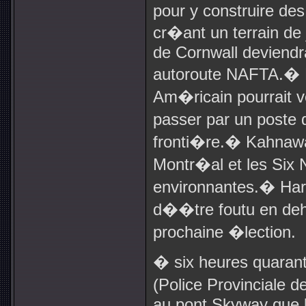
pour y construire des
cr�ant un terrain de
de Cornwall deviendra
autoroute NAFTA.
�
Am�ricain pourrait 
passer par un poste 
fronti�re.
�
Kahnawak
Montr�al et les Six 
environnantes.
�
Har
d��tre foutu en deh
prochaine �lection.
� six heures quarant
(Police Provinciale 
au pont Skyway que