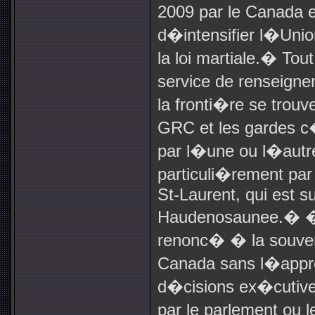
2009 par le Canada e
d�intensifier l�Uni
la loi martiale.
�
Tout
service de renseigne
la fronti�re se trouv
GRC et les gardes c
par l�une ou l�autre
particuli�rement par 
St-Laurent, qui est sur
Haudenosaunee.
�
�
renonc� � la souver
Canada sans l�appro
d�cisions ex�cutive
par le parlement ou 