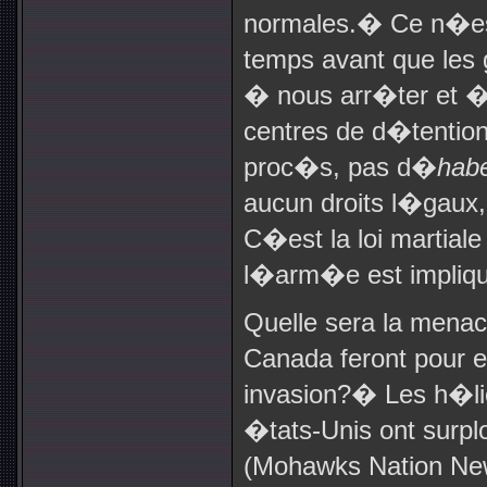
normales.
�
Ce n�es
temps avant que les
� nous arr�ter et 
centres de d�tention
proc�s, pas d�
hab
aucun droits l�gaux
C�est la loi martial
l�arm�e est impliq
Quelle sera la menac
Canada feront pour e
invasion?
�
Les h�l
�tats-Unis ont sur
(Mohawks Nation Ne