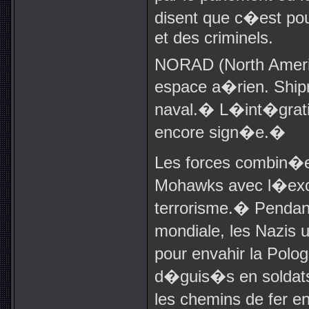
disent que c�est pou
et des criminels.
NORAD (North Americ
espace a�rien. Ship
naval.
�
L�int�grati
encore sign�e.
�
Les forces combin�es
Mohawks avec l�exc
terrorisme.
�
Pendan
mondiale, les Nazis u
pour envahir la Polog
d�guis�s en soldats 
les chemins de fer e