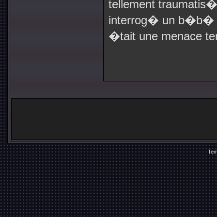
tellement traumati
interrog� un b�b� d
�tait une menace ter
Tem