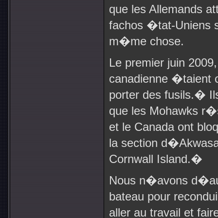
que les Allemands at
fachos �tat-Uniens so
m�me chose.
Le premier juin 2009,
canadienne �taien
porter des fusils.
�
I
que les Mohawks r�s
et le Canada ont bl
la section d�Akwasas
Cornwall Island.
�
Nous n�avons d�aut
bateau pour recondu
aller au travail et fai