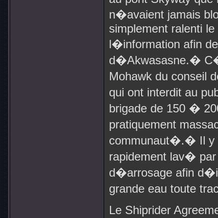
n�avaient jamais b
simplement ralenti le 
l�information afin d
d�Akwasasne.
�
C�
Mohawk du conseil d
qui ont interdit au p
brigade de 150 � 200
pratiquement massac
communaut�.
�
Il 
rapidement lav� par 
d�arrosage afin d�
grande eau toute tr
Le Shiprider Agreem