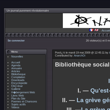
Un journal purement révolutionnaire
Accuei
Se connecter
26 visiteur(s) et 0 
Menu
Postï¿½ le mardi 19 mai 2009 @ 12:45:11 by
Contributed by:
AnarchOi
Nouvelles
Accueil
Bibliothèque social
Agenda
Annuaire
Articles
Bibliotheque
Compilation
Downloads
Encyclopedie
FAQ Anar
I. —
Qu'est
Gallerie
H�bergement Web
Liens Web
II. —
La grève gé
Plan du Site
Poemes et Chansons
Sujets actifs
Videos
III. —
La grève g