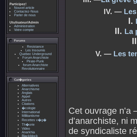
Participez!
Nouvel article
IV. —
Les
Contactez-Nous
Parler de nous
I.
Utulisateur/Admin
Administration
II.
La 
Votre compte
I
Forums
Resistance
Les Insoumis
V. —
Les te
Quebec Underground
Forum Anarchiste
Pirate-Punk
forum Anarchiste
Revolutionnaire
Cat�gories
Alternatives
Anarchisme
Anglais
Appel
Autres
Citations
Cet ouvrage n'a 
�cologie
International
Millitantisme
d'anarchiste, ni 
Recettes v�g�
Th�orie
de syndicaliste r
Video
Anarkhia
Blackblock