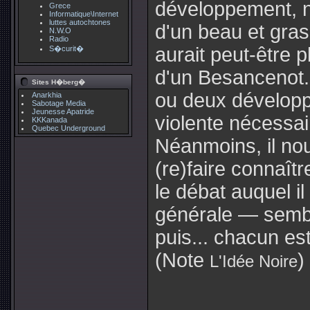
développement, n
Grece
Informatique\Internet
luttes autochtones
d'un beau et gras 
N.W.O
Radio
aurait peut-être p
S�curit�
d'un Besancenot..
Sites H�berg�
ou deux développ
Anarkhia
Sabotage Media
Jeunesse Apatride
violente nécessair
KKKanada
Quebec Underground
Néanmoins, il nou
(re)faire connaît
le débat auquel il
générale — sembl
puis... chacun est
(Note
)
L'Idée Noire