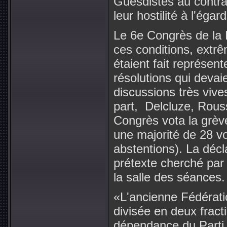
Guesdistes au contrai
leur hostilité à l'éga
Le 6e Congrès de la 
ces conditions, extr
étaient fait représen
résolutions qui devai
discussions très vives
part, Delcluze, Rouss
Congrès vota la grèv
une majorité de 28 vo
abstentions). La décl
prétexte cherché par 
la salle des séances.
«L'ancienne Fédératio
divisée en deux fracti
dépendance du Parti 