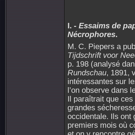
I
. -
Essaims de papil
Nécrophores
.
M. C. Piepers a pu
Tijdschrift voor Ne
p. 198 (analysé da
Rundschau
, 1891, 
intéressantes sur l
l’on observe dans l
Il paraîtrait que ces
grandes sécheresse
occidentale. Ils ont
premiers mois où c
et on y rencontre g