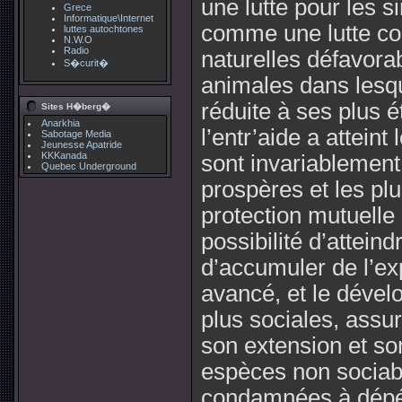
une lutte pour les 
Grece
Informatique\Internet
comme une lutte con
luttes autochtones
N.W.O
Radio
naturelles défavora
S�curit�
animales dans lesque
réduite à ses plus ét
Sites H�berg�
Anarkhia
l’entr’aide a attein
Sabotage Media
Jeunesse Apatride
KKKanada
sont invariablement
Quebec Underground
prospères et les pl
protection mutuelle 
possibilité d’attein
d’accumuler de l’exp
avancé, et le dével
plus sociales, assur
son extension et so
espèces non sociabl
condamnées à dépér