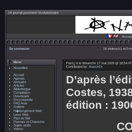
Un journal purement révolutionnaire
Accuei
Se connecter
16 visiteur(s) et 0 
Menu
Postï¿½ le dimanche 17 mai 2009 @ 18:54:4
Contributed by:
AnarchOi
Nouvelles
Accueil
D’après l’édi
Agenda
Annuaire
Articles
Costes, 1938
Bibliotheque
Compilation
Downloads
Encyclopedie
édition : 190
FAQ Anar
Gallerie
H�bergement Web
Liens Web
Plan du Site
Poemes et Chansons
CO
Sujets actifs
Videos