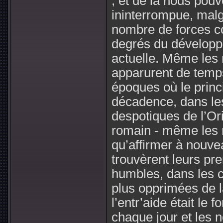
; et de là nous pou
ininterrompue, malg
nombre de forces co
degrés du développ
actuelle. Même les 
apparurent de temps
époques où le princi
décadence, dans les
despotiques de l’Or
romain - même les no
qu’affirmer à nouve
trouvèrent leurs pr
humbles, dans les c
plus opprimées de la
l’entr’aide était le
chaque jour et les 