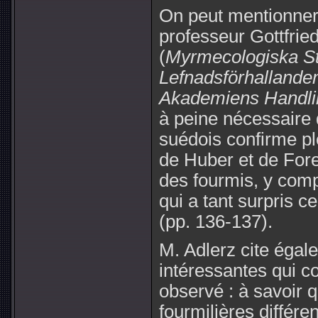
On peut mentionner 
professeur Gottfrie
(
Myrmecologiska St
Lefnadsförhallande
Akademiens Handli
à peine nécessaire 
suédois confirme pl
de Huber et de Forel
des fourmis, y compr
qui a tant surpris c
(pp. 136-137).
M. Adlerz cite égal
intéressantes qui c
observé : à savoir 
fourmilières différe