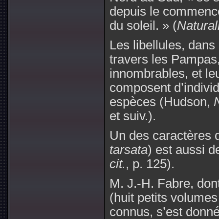
depuis le commence
du soleil. » (
Natural
Les libellules, dans
travers les Pampas
innombrables, et l
composent d’individ
espèces (Hudson,
N
et suiv.).
Un des caractères d
tarsata
) est aussi 
cit.
, p. 125).
M. J.-H. Fabre, don
(huit petits volumes
connus, s’est donn