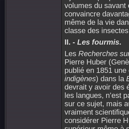
volumes du savant 
convaincre davantag
même de la vie dans
classe des insectes
II
. -
Les fourmis
.
Les
Recherches sur
Pierre Huber (Genè
publié en 1851 une é
indigènes
) dans la
devrait y avoir des 
les langues, n’est 
sur ce sujet, mais 
vraiment scientifiqu
considérer Pierre 
supérieur même à so