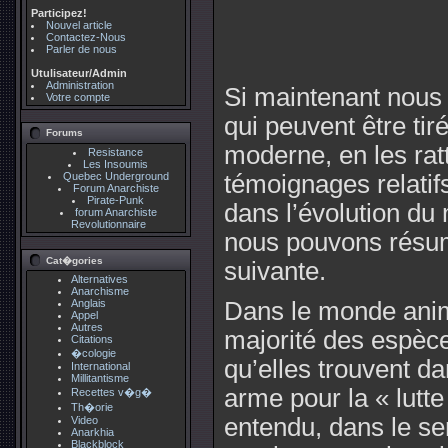
Participez!
Nouvel article
Contactez-Nous
Parler de nous
Utulisateur/Admin
Administration
Si maintenant nous
Votre compte
qui peuvent être tir
Forums
moderne, en les rat
Resistance
Les Insoumis
Quebec Underground
témoignages relatifs
Forum Anarchiste
Pirate-Punk
dans l’évolution du
forum Anarchiste
Revolutionnaire
nous pouvons résum
Cat�gories
suivante.
Alternatives
Anarchisme
Anglais
Dans le monde anim
Appel
Autres
majorité des espèce
Citations
�cologie
qu’elles trouvent da
International
Millitantisme
arme pour la « lutte
Recettes v�g�
Th�orie
entendu, dans le s
Video
Anarkhia
Blackblock