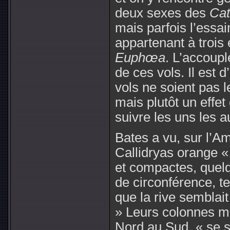
deux sexes des
Cat
mais parfois l’essa
appartenant à trois
Euphœa
. L’accoupl
de ces vols. Il est d
vols ne soient pas l
mais plutôt un effet 
suivre les uns les a
Bates a vu, sur l’Am
Callidryas orange 
et compactes, quelq
de circonférence, te
que la rive semblait
» Leurs colonnes mi
Nord au Sud, « se s