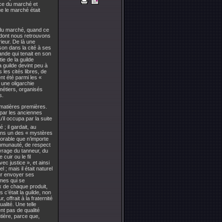
lace du marché et
ue le marché était
le du marché, quand ce
é dont nous retrouvons
ieur. De là une
on dans la cité à ses
ande qui tenait en son
ie de la guilde
 guilde devint peu à
 les cités libres, de
nt été parmi les «
 une oligarchie
métiers, organisés
s.
 matières premières.
par les anciennes
’il occupa par la suite
 ; il gardait, au
dans un des « mystères
orable que n’importe
communauté, de respect
vrage du tanneur, du
cuir ou le fil
vec justice », et ainsi
 ; mais il était naturel
ur envoyer ses
mmes qui se
ix de chaque produit,
 c’était la guilde, non
 offrait à la fraternité
alité. Une telle
nt pas de qualité
ntière, parce que,