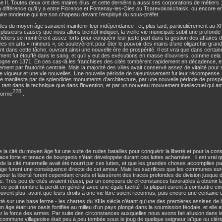
e II. Toutes deux ont des maires élus, et cette dernière a aussi ses corporations de métiers ;
la différence qu’il y a entre Florence et Fontenay-les-Oies ou Tsarevokokchaisk, ou encore e
ire moderne qui tire son chapeau devant l’employé du sous-préfet.
des du moyen âge savaient maintenir leur indépendance ; et, plus tard, particulièrement au XIV
 plusieurs causes que nous allons bientôt indiquer, la vieille vie municipale subit une profonde 
étiers se montrèrent assez forts pour conquérir leur juste part dans la gestion des affaires 
es en arts « mineurs », se soulevèrent pour ôter le pouvoir des mains d’une oligarchie grandi
nt dans cette tâche, ouvrant ainsi une nouvelle ère de prospérité. Il est vrai que dans certaine
ent fut étouffé dans le sang, et qu’il y eut des exécutions en masse d’ouvriers, comme cela 
ogne en 1371. En ces cas-là les franchises des cités tombèrent rapidement en décadence, et 
ement par l’autorité centrale. Mais la majorité des villes avait conservé assez de vitalité pour s
 vigueur et une vie nouvelles. Une nouvelle période de rajeunissement fut leur récompense. I
se manifesta par de splendides monuments d’architecture, par une nouvelle période de prospé
 tant dans la technique que dans l’invention, et par un nouveau mouvement intellectuel qui 
228
forme
.
e la cité du moyen âge fut une suite de rudes batailles pour conquérir la liberté et pour la conse
ace forte et tenace de bourgeois s’était développée durant ces luttes acharnées ; il est vrai q
de la cité maternelle avait été nourri par ces luttes, et que les grandes choses accomplies
ge furent une conséquence directe de cet amour. Mais les sacrifices que les communes eure
our la liberté furent cependant cruels et laissèrent des traces profondes de division jusque d
re. Très peu de cités avaient réussi, par un concours de circonstances favorables à obtenir la 
 ce petit nombre la perdit en général avec une égale facilité ; la plupart eurent à combattre c
ouvent plus, avant que leurs droits à une vie libre soient reconnus, puis encore une centaine 
erté sur une base ferme - les chartes du XIIIe siècle n’étant qu’une des premières assises de la
 âge était une oasis fortifiée au milieu d’un pays plongé dans la soumission féodale, et elle av
r la force des armes. Par suite des circonstances auxquelles nous avons fait allusion dans l
ommune villageoise était peu à peu tombée sous le joug de quelque seigneur laïque ou cléri