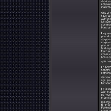
disait u
contrôle
mainten
Une diff
cités du
apprenti
lui-même
commune 
Mais ce 
Il n’y a
pour des
corporat
corporat
pour un 
l’est au
toute la
chose es
beaucoup
qui corr
En Saxe 
acheter 
cathédra
d’artisa
âge, plu
florissan
Il y a p
âge, mai
de nous 
ordonnan
que les a
En prése
Ferdinan
coutume 