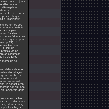
s aventuriers, toujours
vailler pour le
, d’être gais ou
gands armés
ur maître et exerçait
ue prairie, chaque
it à un seigneur.
dans les termes des
a charte, accordée à
le dans la plus
nt wird
, Kallsen I,
s sont antérieurs aux
ent des seigneurs pour
haire, p. 24). Une
lerai ni bœufs ni
n. Du jour de
 prairies. Je ne
publié ce document
 il a été forcé
t de même un peu
re en dehors de leurs
vaient des villages
rès grand nombre de
arnement des deux
hir son
contado
des
t ; ils constituèrent
mpereur, soit du Pape,
, en Lombardie, dans
 arcs et les haches
ers revêtus d’armures,
ns. Quelques cités,
ciper les villages