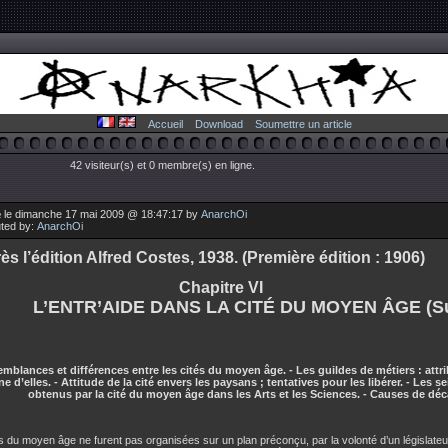
Accueil
Download
Soumettre un article
42 visiteur(s) et 0 membre(s) en ligne.
 le dimanche 17 mai 2009 @ 18:47:17 by
AnarchOi
uted by:
AnarchOi
ès l’édition Alfred Costes, 1938. (Première édition : 1906)
Chapitre VI
L’ENTR’AIDE DANS LA CITÉ DU MOYEN ÂGE (Su
mblances et différences entre les cités du moyen âge. - Les guildes de métiers : attri
e d’elles. - Attitude de la cité envers les paysans ; tentatives pour les libérer. - Les s
obtenus par la cité du moyen âge dans les Arts et les Sciences. - Causes de dé
s du moyen âge ne furent pas organisées sur un plan préconçu, par la volonté d’un législat