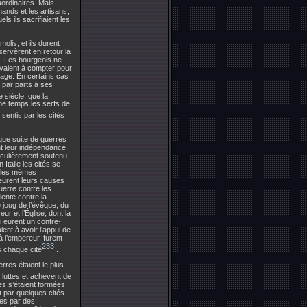
aordinaires. Mais
ands et les artisans,
ls ils sacrifiaient les
olis, et ils durent
nservèrent en retour la
s. Les bourgeois ne
avaient à compter pour
llage. En certains cas
 par parts à ses
 siècle, que la
ême temps les serfs de
 sentis par les cités
gue suite de guerres
ent leur indépendance
rticulièrement soutenu
Italie les cités se
nt les mêmes
 eurent leurs causes
uerre contre les
olente contre la
e joug de l’évêque, du
ur et l’Église, dont la
ui eurent un contre-
ent à avoir l’appui de
à l’empereur, furent
233
s chaque cité
.
rres étaient le plus
 luttes et achèvent de
es s’étaient formées.
t par quelques cités
les par des