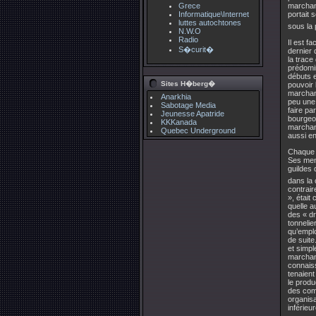
Grece
marchand
Informatique\Internet
portait 
luttes autochtones
sous la 
N.W.O
Radio
Il est f
S�curit�
dernier 
la trace
prédomi
débuts e
Sites H�berg�
pouvoir 
marchand
Anarkhia
peu une 
Sabotage Media
faire pa
Jeunesse Apatride
bourgeoi
KKKanada
marchand
Quebec Underground
aussi e
Chaque g
Ses mem
guildes 
dans la 
contrair
», était
quelle a
des « dr
tonnelie
qu’emploi
de suite
et simpl
marchand
connaiss
tenaient
le produ
des comm
organisa
inférieu