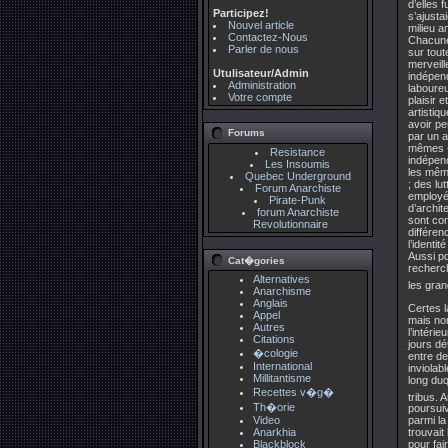
d’elles 
Participez!
s’ajusta
Nouvel article
milieu a
Contactez-Nous
Chacune,
Parler de nous
sur tout
merveil
Utulisateur/Admin
indépend
Administration
laboure
Votre compte
plaisir 
artistiq
avoir pe
Forums
par un a
mêmes «
Resistance
indépen
Les Insoumis
les même
Quebec Underground
; des lu
Forum Anarchiste
employée
Pirate-Punk
d’archit
forum Anarchiste
sont co
Revolutionnaire
différen
l’identi
Aussi po
Cat�gories
recherch
Alternatives
les gra
Anarchisme
Anglais
Certes l
Appel
mais no
Autres
l’intéri
Citations
jours dé
�cologie
entre de
International
inviolab
Millitantisme
long duq
Recettes v�g�
tribus. 
Th�orie
poursuiv
Video
parmi la
Anarkhia
trouvait
Blackblock
pour fai