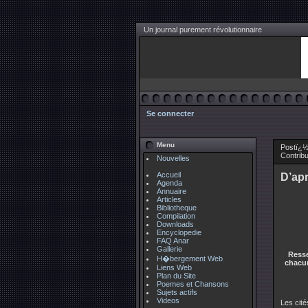
Un journal purement révolutionnaire
Se connecter
Menu
Postï¿½
Contrib
Nouvelles
Accueil
D’apr
Agenda
Annuaire
Articles
Bibliotheque
Compilation
Downloads
Encyclopedie
FAQ Anar
Gallerie
Resse
H�bergement Web
chacun
Liens Web
Plan du Site
Poemes et Chansons
Sujets actifs
Videos
Les cité