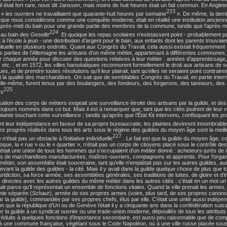
il était fort rare, nous dit Janssen, mais moins de huit heures était un fait commun. En Angleter
223
« les ouvriers ne travaillaient que quarante-huit heures par semaine
». De même, la demi
 que nous considérons comme une conquête moderne, était en réalité une institution ancien
l’après-midi du bain pour une grande partie des membres de la commune, tandis que l’après-mi
224
 au bain des
Geselle
. Et quoique les repas scolaires n’existassent point - probablement 
t à l’école à jeun - une distribution d’argent pour le bain, aux enfants dont les parents trouvaient
bituelle en plusieurs endroits. Quant aux Congrès du Travail, cela aussi existait fréquemmen
s parties de l’Allemagne les artisans d’un même métier, appartenant à différentes communes, 
r chaque année pour discuter des questions relatives à leur métier : années d’apprentissag
, etc. ; et en 1572, les villes hanséatiques reconnurent formellement le droit aux artisans de
ues, et de prendre toutes résolutions qu’il leur plairait, tant qu’elles ne seraient point contrair
 la qualité des marchandises. On sait que de semblables Congrès du Travail, en partie inte
lle-même, furent tenus par des boulangers, des fondeurs, des forgerons, des tanneurs, des 
225
rs
.
sation des corps de métiers exigeait une surveillance étroite des artisans par la guilde, et de
toujours nommés dans ce but. Mais il est à remarquer que, tant que les cités jouirent de leur vie
lainte touchant cette surveillance ; tandis qu’après que l’État fût intervenu, confisquant les pr
nt leur indépendance en faveur de sa propre bureaucratie, les plaintes devinrent innombrabl
 progrès réalisés dans tous les arts sous le régime des guildes du moyen âge sont la meil
227
’était pas un obstacle à l’initiative individuelle
. Le fait est que la guilde du moyen âge, 
oque, la « rue » ou le « quartier », n’était pas un corps de citoyens placé sous le contrôle de
 c’était une union de tous les hommes qui s’occupaient d’un métier donné : acheteurs-jurés de
s de marchandises manufacturées, maîtres-ouvriers, compagnons et apprentis. Pour l’organis
étier, son assemblée était souveraine, tant qu’elle n’empiétait pas sur les autres guildes, auqu
evant la guilde des guildes - la cité. Mais il y avait dans la guilde quelque chose de plus que to
uridiction, sa force armée, ses assemblées générales, ses traditions de luttes, de gloire et d
s directes avec les autres guildes du même métier dans les autres cités : c’était en un mot 
tait parce qu’il représentait un ensemble de fonctions vitales. Quand la ville prenait les armes,
ie séparée (
Schaur
), armée de ses propres armes (voire, plus tard, de ses propres cano
r la guilde), commandée par ses propres chefs, élus par elle. C’était une unité aussi indépe
on que la république d’Uri ou de Genève l’était il y a cinquante ans dans la confédération suiss
 la guilde à un syndicat ouvrier ou une trade-union moderne, dépouillés de tous les attributs
t réduits à quelques fonctions d’importance secondaire, est aussi peu raisonnable que de co
 une commune française, végétant sous le Code Napoléon, où à une ville russe placée sous 