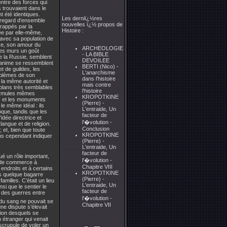
 entre des forces qui
es trouvaient dans le
nt été identiques.
Les derniï¿½res
 regard d’ensemble
nouvelles ï¿½ propos de
frappés par la
Histoire :
ée par elle-même,
 avec sa population de
xe, son amour du
ARCHEOLOGIE
 ses murs un goût
- LA BIBLE
de la Russie, semblent
DEVOILEE
s anime se ressemblent
BERTI (Nico) -
t de guildes, les
L'anarchisme
mblèmes de son
dans l'histoire
 la même autorité et
mais contre
 plans très semblables
l'histoire
formules mêmes
KROPOTKINE
 ; et les monuments
(Pierre) -
le même idéal : ils
L'entraide, Un
que, tandis que les
facteur de
idée directrice et
l'�volution -
langue et de religion.
Conclusion
 et, bien que toute
KROPOTKINE
ons cependant indiquer
(Pierre) -
L'entraide, Un
facteur de
ué un rôle important,
l'�volution -
s de commerce à
Chapitre VIII
endroits et à certains
KROPOTKINE
ns quelque bagarre
(Pierre) -
amilles. C’était un lieu
L'entraide, Un
insi que le sentier le
facteur de
t des guerres entre
l'�volution -
du sang ne pouvait se
Chapitre VII
ne dispute s’élevait
tion desquels se
n étranger qui venait
 scrupule de voler un