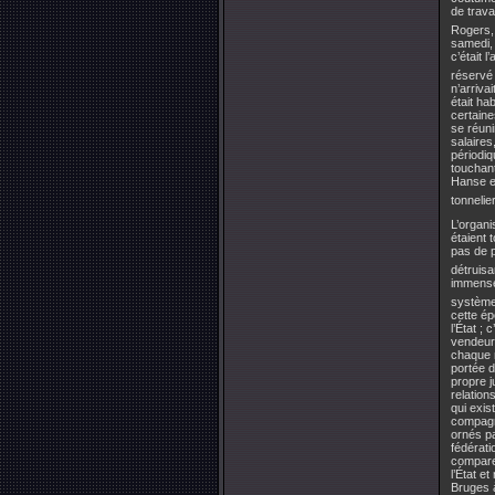
de trava
Rogers, 
samedi,
c’était 
réservé
n’arrivai
était ha
certaine
se réuni
salaires
périodiq
touchant
Hanse e
tonnelie
L’organi
étaient 
pas de p
détruisa
immenses
système n
cette ép
l’État ;
vendeur
chaque m
portée d
propre j
relation
qui exis
compagn
ornés pa
fédérati
comparer
l’État e
Bruges à