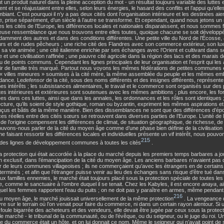
fut un produit naturel dans la pleine acception du mot - un résultat toujours variable des luttes
ient et se réajustaient entre elles, selon leurs énergies, le hasard des conflits et l’appui qu’ell
mbiant. C’est pourquoi il n’y a pas deux cités dont l’organisation intérieure et les destinées aie
 prise séparément, d’un siècle à l’autre se transforme. Et cependant, quand nous jetons un
es les cités de l’Europe, les différences locales et nationales disparaissent, et nous sommes 
leuse ressemblance que nous trouvons entre elles toutes, quoique chacune se soit développ
amment des autres et dans des conditions différentes. Une petite ville du Nord de l’Écosse,
urs et de rudes pêcheurs ; une riche cité des Flandres avec son commerce extérieur, son lu
et sa vie animée ; une cité italienne enrichie par ses échanges avec l’Orient et cultivant dans
ue et une civilisation raffinée ; une pauvre cité agricole dans la région des lacs et des marais 
u de points communs. Cependant les lignes principales de leur organisation et l’esprit qui le
ir de famille très marqué. Partout nous voyons les mêmes fédérations de petites communes e
 villes mineures » soumises à la cité mère, la même assemblée du peuple et les mêmes e
dance. Le
defensor
de la cité, sous des noms différents et des insignes différents, représente
s intérêts ; les subsistances alimentaires, le travail et le commerce sont organisés sur des
ttes intérieures et extérieures sont soutenues avec les mêmes ambitions ; plus encore, les 
s dans ces luttes, ainsi que dans les annales, les ordonnances et les rôles sont identiques
ecture, qu’ils soient de style gothique, roman ou byzantin, expriment les mêmes aspirations et 
nçus et bâtis de la même manière. Bien des dissemblances ne sont que des différences d’épo
ces réelles entre des cités sœurs se retrouvent dans diverses parties de l’Europe. L’unité de l’
té de l’origine compensent les différences de climat, de situation géographique, de richesse, de 
uvons-nous parler de la cité du moyen âge comme d’une phase bien définie de la civilisation ;
e faisant ressortir les différences locales et individuelles présente un vif intérêt, nous pouv
215
ndes lignes de développement communes à toutes les cités
.
a protection qui était accordée à la place du marché depuis les premiers temps barbares a jo
n exclusif, dans l’émancipation de la cité du moyen âge. Les anciens barbares n’avaient pa
eur de leurs communes villageoises ; ils ne commerçaient qu’avec les étrangers en de certains 
terminés ; et afin que l’étranger puisse venir au lieu des échanges sans risque d’être tué da
ux familles ennemies, le marché était toujours placé sous la protection spéciale de toutes les f
le, comme le sanctuaire à l’ombre duquel il se tenait. Chez les Kabyles, il est encore
anaya
, a
uel les femmes rapportent l’eau du puits ; on ne doit pas y paraître en armes, même pendan
216
Au moyen âge, le marché jouissait universellement de la même protection
. La vengeance 
re sur le terrain où l’on venait pour faire du commerce, ni dans un certain rayon alentour. Si u
 foule bigarrée des acheteurs et des vendeurs, elle devait être jugée par ceux sous la protec
 le marché - le tribunal de la communauté, ou de l’évêque, ou du seigneur, ou le juge du roi. U
re du commerce était un hôte, et on lui donnait ce nom. Même le seigneur qui n’avait point de