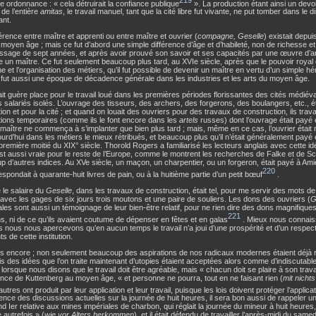
ne ordonnance : « cela détruirait la confiance publique
». La production étant ainsi un devoi
 de l’entière
amitas
, le travail manuel, tant que la cité libre fut vivante, ne put tomber dans le di
ant.
érence entre maître et apprenti ou entre maître et ouvrier (
compagne, Geselle
) existait depui
 moyen âge ; mais ce fut d’abord une simple différence d’âge et d’habileté, non de richesse e
ssage de sept années, et après avoir prouvé son savoir et ses capacités par une œuvre d’art
 un maître. Ce fut seulement beaucoup plus tard, au XVIe siècle, après que le pouvoir royal e
et l’organisation des métiers, qu’il fut possible de devenir un maître en vertu d’un simple hé
fut aussi une époque de décadence générale dans les industries et les arts du moyen âge.
vait guère place pour le travail loué dans les premières périodes florissantes des cités médié
 salariés isolés. L’ouvrage des tisseurs, des archers, des forgerons, des boulangers, etc., éta
ion et pour la cité ; et quand on louait des ouvriers pour des travaux de construction, ils travai
ions temporaires (comme ils le font encore dans les
artels
russes) dont l’ouvrage était payé e
maître ne commença à s’implanter que bien plus tard ; mais, même en ce cas, l’ouvrier était 
jourd’hui dans les métiers le mieux rétribués, et beaucoup plus qu’il n’était généralement pay
 première moitié du XIX° siècle. Thorold Rogers a familiarisé les lecteurs anglais avec cette i
t aussi vraie pour le reste de l’Europe, comme le montrent les recherches de Falke et de S
 d’autres indices. Au XVe siècle, un maçon, un charpentier, ou un forgeron, était payé à Am
220
espondait à quarante-huit livres de pain, ou à la huitième partie d’un petit bœuf
.
le salaire du
Geselle
, dans les travaux de construction, était tel, pour me servir des mots de 
avec les gages de six jours trois moutons et une paire de souliers. Les dons des ouvriers (
G
les sont aussi un témoignage de leur bien-être relatif, pour ne rien dire des dons magnifique
221
ns, ni de ce qu’ils avaient coutume de dépenser en fêtes et en galas
. Mieux nous connais
s nous nous apercevons qu’en aucun temps le travail n’a joui d’une prospérité et d’un respec
ts de cette institution.
lus encore ; non seulement beaucoup des aspirations de nos radicaux modernes étaient déjà
s des idées que l’on traite maintenant d’utopies étaient acceptées alors comme d’indiscutables r
lorsque nous disons que le travail doit être agréable, mais « chacun doit se plaire à son travai
ce de Kuttenberg au moyen âge, « et personne ne pourra, tout en ne faisant rien (
mit nichts
utres ont produit par leur application et leur travail, puisque les lois doivent protéger l’applicati
nce des discussions actuelles sur la journée de huit heures, il sera bon aussi de rappeler 
d Ier relative aux mines impériales de charbon, qui réglait la journée du mineur à huit heures,
autrefois » (
wie vor Alters herkommen
), et il était défendu de travailler l’après-midi du same