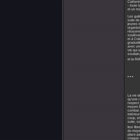
Catherin
- toute 
et un ma
Les guil
suite de
jeunes m
organisé
réussire
soulèvem
et à Col
graduell
avec une
vie qui 
soudain,
et la Ré
* * *
La vie d
qu’une r
respect 
moyen â
combat p
intérieu
coup, et
suite, s
leur lib
du moyen
place pa
chaque c