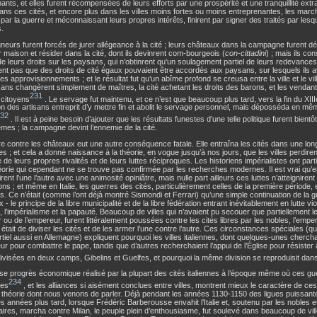
ants, et elles furent récompensées de leurs efforts par une prospérité et une tranquillité extr
s ces cités, et encore plus dans les villes moins fortes ou moins entreprenantes, les march
par la guerre et méconnaissant leurs propres intérêts, finirent par signer des traités par lesque
.
neurs furent forcés de jurer allégeance à la cité ; leurs châteaux dans la campagne furent dém
ur maison et résider dans la cité, dont ils devinrent com-bourgeois (
con-cittadini
) ; mais ils co
de leurs droits sur les paysans, qui n’obtinrent qu’un soulagement partiel de leurs redevance
nt pas que des droits de cité égaux pouvaient être accordés aux paysans, sur lesquels ils 
les approvisionnements ; et le résultat fut qu’un abîme profond se creusa entre la ville et le vi
ans changèrent simplement de maîtres, la cité achetant les droits des barons, et les vendant
231
 citoyens
. Le servage fut maintenu, et ce n’est que beaucoup plus tard, vers la fin du XIIIe
on des artisans entreprit d’y mettre fin et abolit le servage personnel, mais déposséda en m
32
. Il est à peine besoin d’ajouter que les résultats funestes d’une telle politique furent bientôt
mes ; la campagne devint l’ennemie de la cité.
e contre les châteaux eut une autre conséquence fatale. Elle entraîna les cités dans une lon
les ; et cela a donné naissance à la théorie, en vogue jusqu’à nos jours, que les villes perdir
e de leurs propres rivalités et de leurs luttes réciproques. Les historiens impérialistes ont pa
éorie qui cependant ne se trouve pas confirmée par les recherches modernes. Il est vrai qu’en 
rent l’une l’autre avec une animosité opiniâtre, mais nulle part ailleurs ces luttes n’atteignire
ons ; et même en Italie, les guerres des cités, particulièrement celles de la première période,
s. Ce n’était (comme l’ont déjà montré Sismondi et Ferrari) qu’une simple continuation de la g
 - le principe de la libre municipalité et de la libre fédération entrant inévitablement en lutte vi
é, l’impérialisme et la papauté. Beaucoup de villes qui n’avaient pu secouer que partiellement l
 ou de l’empereur, furent littéralement poussées contre les cités libres par les nobles, l’empere
e était de diviser les cités et de les armer l’une contre l’autre. Ces circonstances spéciales (q
tiel aussi en Allemagne) expliquent pourquoi les villes italiennes, dont quelques-unes cherchai
ur pour combattre le pape, tandis que d’autres recherchaient l’appui de l’Église pour résister 
divisées en deux camps, Gibelins et Guelfes, et pourquoi la même division se reproduisit dan
e progrès économique réalisé par la plupart des cités italiennes à l’époque même où ces gue
234
ées
, et les alliances si aisément conclues entre villes, montrent mieux le caractère de ces
a théorie dont nous venons de parler. Déjà pendant les années 1130-1150 des ligues puissant
 années plus tard, lorsque Frédéric Barberousse envahit l’Italie et, soutenu par les nobles e
aires, marcha contre Milan, le peuple plein d’enthousiasme, fut soulevé dans beaucoup de vil