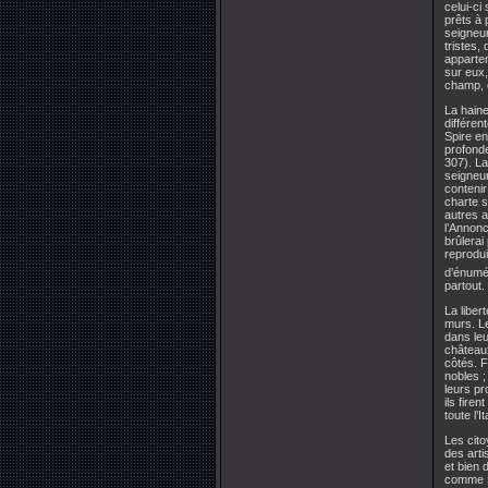
celui-ci
prêts à 
seigneur
tristes,
apparten
sur eux,
champ, 
La haine
différen
Spire en
profond
307). L
seigneur
contenir
charte s
autres a
l’Annonc
brûlerai
reprodui
d’énumér
partout.
La liber
murs. Le
dans leu
château
côtés. F
nobles ;
leurs pr
ils fir
toute l’It
Les cito
des arti
et bien 
comme Fl