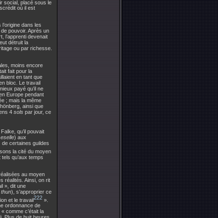
r social, placé sous le
scrédit où il est
s l’origine dans les
t de pouvoir. Après un
, l’apprenti devenait
ut détruit la
ritage ou par richesse.
vales, moins encore
it fait pour la
llaient en tant que
n bloc. Le travail
mieux payé qu’il ne
é en Europe pendant
dée ; mais la même
chönberg, ainsi que
iens 4
sols
par jour, ce
Falke, qu’il pouvait
eselle
) aux
s de certaines guildes
sons la cité du moyen
t tels qu’aux temps
 réalisées au moyen
éalités. Ainsi, on rit
l », dit une
 thun
), s’approprier ce
222
on et le travail
».
une ordonnance de
 « comme c’était la
di. Plus de huit heures