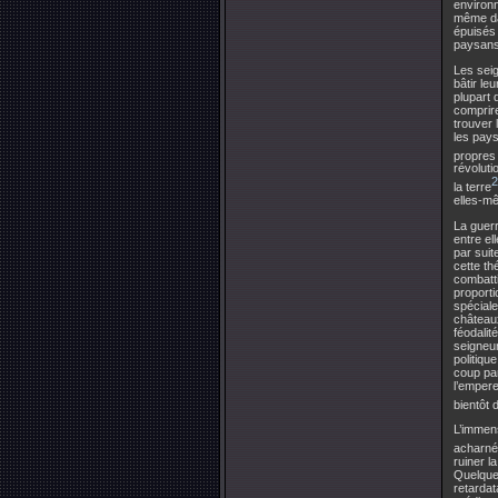
environn
même dan
épuisés 
paysans
Les seig
bâtir le
plupart 
comprire
trouver 
les pays
propres
révoluti
2
la terre
elles-mê
La guerr
entre el
par suit
cette th
combatti
proporti
spéciale
châteaux
féodalit
seigneur
politiqu
coup par
l’empere
bientôt 
L’immens
acharn
ruiner l
Quelques
retardat