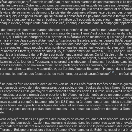
 s’était agrandie jusqu’à devenir un château, et ses frères d’armes étaient maintenant la lie de
piller les paysans. Outre les trois jours par semaine pendant lesquels les paysans devaient tra
, ils avaient encore à supporter toutes sortes d’exactions pour le droit de semer et de récolter
 de vivre, de se marier, ou de mourir. Le pis était de continuels pillages, exercés par des bri
ant à quelque seigneur voisin, qui se plaisait à considérer les paysans comme la famille de le
 sur leurs bestiaux et sur leurs récoltes, la vindicte qu’il poursuivait contre leur maître. Chaq
chaque rivière, chaque route autour de la cité, et chaque homme dans la campagne appartena
 des bourgeois contre les barons féodaux est exprimée d’une manière très caractéristique 
tes chartes que les seigneurs furent contraints de signer. Henri V est obligé de signer dans l
 1111, qu’il libère les bourgeois de « l’horrible et exécrable loi de mainmorte, qui a plongé la vil
e misère (
von dem scheusslichen und nichtswürdigen Gesetze, welches gemein Büdel genan
a coutume de Bayonne écrite vers 1273 contient des passages comme celui-ci : « Les peuple
s ; ce sont les menus peuples, plus nombreux que les autres, qui, voulant vivre en paix, fir
 et abattre les forts », et ainsi de suite (Giry, « Établissement de Rouen », I, 117, cité par Luc
oumise à la signature du roi Robert est également caractéristique. On lui fait dire : « Je ne vo
nimaux. Je ne saisirai pas de marchands, ni ne prendrai leur argent, ni n’imposerai de ranço
iation jusqu’au jour de la Toussaint, je ne prendrai ni chevaux, ni juments, ni poulains dans les
 pas les moulins, ni ne volerai la farine. Je ne protégerai point les voleurs, etc... » (Pfister a 
t par Luchaire). La charte « accordée », par l’archevêque de Besançon, Hugues, dans laquelle
230
er tous les méfaits dus à ses droits de mainmorte, est aussi caractéristique
. Il en étai
té ne pouvait être conservée avec de tels voisins, et les cités étaient forcées de faire la guer
s bourgeois envoyaient des émissaires pour soulever des révoltes dans les villages, ils rece
rs corporations et ils guerroyaient directement contre les nobles. En Italie, où il y avait un t
x féodaux, la guerre prenait des proportions héroïques, et était menée avec un sombre ach
lorence soutint pendant soixante-dix-sept ans une suite de guerres sanglantes afin d’affranc
 mais quand la conquête fut accomplie (en 1181) tout fut à recommencer Les nobles se rallièren
opres ligues, en opposition aux ligues des villes, et recevant de nouveaux renforts soit de l’E
ent durer la guerre encore pendant cent trente ans. Les choses se passèrent de même à Rome
alie.
yens déployèrent dans ces guerres des prodiges de valeur, d’audace et de ténacité. Mais les
sans et des bourgeois n’avaient pas toujours le dessus dans les rencontres avec les chevali
des châteaux résistèrent aux ingénieuses machines de siège et à la persévérance des citoye
orence, Bologne et plusieurs villes de France, d’Allemagne et de Bohême, réussirent à éman