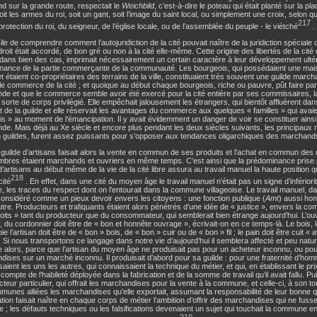
 sur la grande route, respectait le
Weichbild
, c’est-à-dire le poteau qui était planté sur la p
soit les armes du roi, soit un gant, soit l’image du saint local, ou simplement une croix, selon q
217
protection du roi, du seigneur, de l’église locale, ou de l’assemblée du peuple - le viétché
.
acile de comprendre comment l’autojuridiction de la cité pouvait naître de la juridiction spécia
droit était accordé, de bon gré ou non à la cité elle-même. Cette origine des libertés de la cit
 dans bien des cas, imprimait nécessairement un certain caractère à leur développement ultér
nance de la partie commerçante de la communauté. Les bourgeois, qui possédaient une mais
t étaient co-propriétaires des terrains de la ville, constituaient très souvent une guilde march
le commerce de la cité ; et quoique au début chaque bourgeois, riche ou pauvre, pût faire part
e et que le commerce semble avoir été exercé pour la cité entière par ses commissaires, la
sorte de corps privilégié. Elle empêchait jalousement les étrangers, qui bientôt affluèrent dans
rt de la guilde et elle réservait les avantages du commerce aux quelques « familles » qui avaie
s » au moment de l’émancipation. Il y avait évidemment un danger de voir se constituer ainsi
e. Mais déjà au Xe siècle et encore plus pendant les deux siècles suivants, les principaux 
n guildes, furent assez puissants pour s’opposer aux tendances oligarchiques des marchand
uilde d’artisans faisait alors la vente en commun de ses produits et l’achat en commun des
bres étaient marchands et ouvriers en même temps. C’est ainsi que la prédominance prise 
d’artisans au début même de la vie de la cité libre assura au travail manuel la haute position qu
218
cité
. En effet, dans une cité du moyen âge le travail manuel n’était pas un signe d’infériorité
e, les traces du respect dont on l’entourait dans la commune villageoise. Le travail manuel, 
 considéré comme un pieux devoir envers les citoyens : une fonction publique (
Amt
) aussi hon
utre. Producteurs et trafiquants étaient alors pénétrés d’une idée de « justice », envers la 
oits » tant du producteur que du consommateur, qui semblerait bien étrange aujourd’hui. L’ou
r, du cordonnier doit être de « bon et honnête ouvrage », écrivait-on en ce temps-là. Le bois, le 
e l’artisan doit être de « bon » bois, de « bon » cuir ou de « bon » fil ; le pain doit être cuit « a
. Si nous transportons ce langage dans notre vie d’aujourd’hui il semblera affecté et peu naturel
e alors, parce que l’artisan du moyen âge ne produisait pas pour un acheteur inconnu, ou po
ises sur un marché inconnu. Il produisait d’abord pour sa guilde : pour une fraternité d’ho
aient les uns les autres, qui connaissaient la technique du métier, et qui, en établissant le pr
 compte de l’habileté déployée dans la fabrication et de la somme de travail qu’il avait fallu. Puis
cteur particulier, qui offrait les marchandises pour la vente à la commune, et celle-ci, à son tour,
unes alliées les marchandises qu’elle exportait, assumant la responsabilité de leur bonne qu
tion faisait naître en chaque corps de métier l’ambition d’offrir des marchandises qui ne fusse
re ; les défauts techniques ou les falsifications devenaient un sujet qui touchait la commune e
219