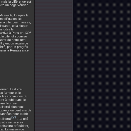
 mais la différence est
ntre un doge vénitien
e siècle, lorsqu’à la
modification, les
de la cité. Les masses,
ssante, et la plupart
s cités le
arriva à Paris en 1306
la cité fut soumise
ortir de cette lutte
l y eut un regain de
rité, par un progrès
amena la Renaissance
rver. Il est vrai
ue l’amour et le
 par les communes du
nt à subir dans le
ans leur vie
liberté d’un seul
inquante ou cent ans de
d’années pour établir
229
 liberté
. La cité
ait à se faire sa
e chapitre précédent,
cal. La maison de