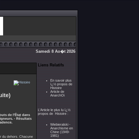
Samedi 8 Ao�t 2026
Liens Relatifs
En savoir plus
ï¿½ propos de
Histoire
Article de
ite)
AnarchOi
L'Article le plus lu ï¿½
propos de Histoire :
buts de l’État dans
eigneurs. - Résultats
cadence.
Wiebieralski -
Anarchisme en
Chine (1949-
1981)
eur du dehors. Chacune