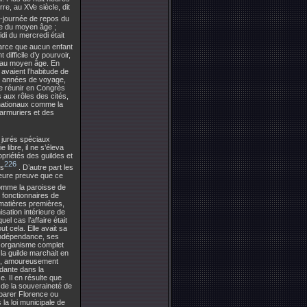
re, au XVe siècle, dit
-journée de repos du
ne du moyen âge ;
di du mercredi était
parce que aucun enfant
 difficile d’y pourvoir,
t au moyen âge. En
avaient l’habitude de
e, années de voyage,
 se réunir en Congrès
es aux rôles des cités,
rnationaux comme la
armuriers et des
s jurés spéciaux
 libre, il ne s’éleva
opriétés des guildes et
226
es
. D’autre part les
leure preuve que ce
comme la paroisse de
s fonctionnaires de
 matières premières,
ation intérieure de
el cas l’affaire était
ut cela. Elle avait sa
’indépendance, ses
un organisme complet
 la guilde marchait en
ns, amoureusement
ndante dans la
e. Il en résulte que
 de la souveraineté de
mparer Florence ou
la loi municipale de