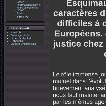
Esquimaux
Grece
Informatique\Internet
luttes autochtones
caractères d
N.W.O
Radio
S�curit�
difficiles 
Sites H�berg�
Européens. 
Anarkhia
Sabotage Media
Jeunesse Apatride
justice chez 
KKKanada
Quebec Underground
Le rôle immense joué
mutuel dans l’évolu
brièvement analysé 
nous faut maintenant
par les mêmes agent