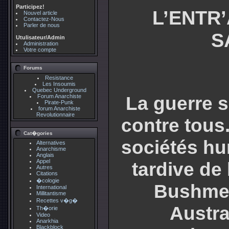
Participez!
L’ENTR’
Nouvel article
Contactez-Nous
Parler de nous
S
Utulisateur/Admin
Administration
Votre compte
Forums
Resistance
Les Insoumis
Quebec Underground
La guerre 
Forum Anarchiste
Pirate-Punk
forum Anarchiste
Revolutionnaire
contre tous.
Cat�gories
sociétés hu
Alternatives
Anarchisme
Anglais
Appel
tardive de 
Autres
Citations
�cologie
Bushmen
International
Millitantisme
Recettes v�g�
Austra
Th�orie
Video
Anarkhia
Blackblock