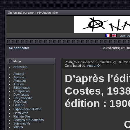
Un journal purement révolutionnaire
Accuei
Se connecter
28 visiteur(s) et 0 
Menu
Postï¿½ le dimanche 17 mai 2009 @ 18:37:28
Contributed by:
AnarchOi
Nouvelles
Accueil
D’après l’édi
Agenda
Annuaire
Articles
Costes, 1938
Bibliotheque
Compilation
Downloads
Encyclopedie
édition : 190
FAQ Anar
Gallerie
H�bergement Web
Liens Web
Plan du Site
Poemes et Chansons
C
Sujets actifs
Videos