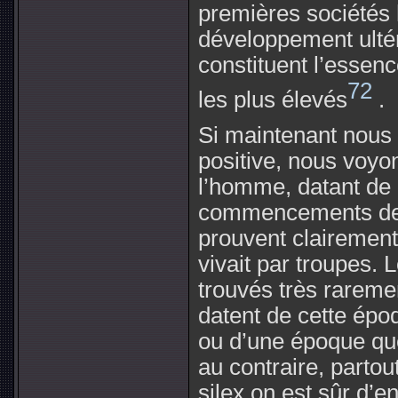
premières sociétés
développement ultér
constituent l’esse
72
les plus élevés
.
Si maintenant nous 
positive, nous voyo
l’homme, datant de 
commencements de l
prouvent clairemen
vivait par troupes. 
trouvés très rareme
datent de cette époq
ou d’une époque que 
au contraire, partou
silex on est sûr d’en