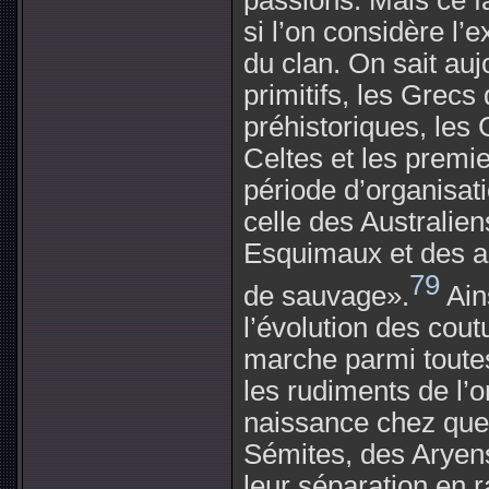
passions. Mais ce fa
si l’on considère l’
du clan. On sait au
primitifs, les Grec
préhistoriques, les
Celtes et les premi
période d’organisati
celle des Australie
Esquimaux et des au
79
de sauvage».
Ains
l’évolution des cou
marche parmi toutes
les rudiments de l’o
naissance chez qu
Sémites, des Aryens
leur séparation en r