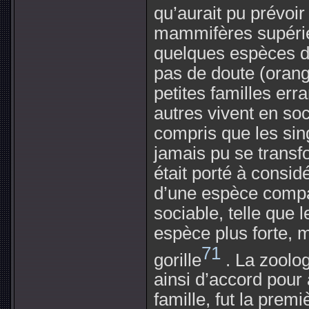
qu’aurait pu prévoi
mammifères supérie
quelques espèces de
pas de doute (orangs
petites familles err
autres vivent en soc
compris que les sing
jamais pu se transf
était porté à cons
d’une espèce compa
sociable, telle que 
espèce plus forte, m
71
gorille
. La zoolog
ainsi d’accord pour
famille, fut la prem