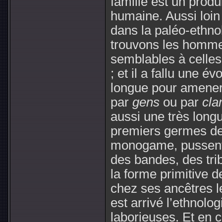
famille est un produi
humaine. Aussi loi
dans la paléo-ethno
trouvons les hommes
semblables à celle
; et il a fallu une é
longue pour amener 
par
gens
ou par
cla
aussi une très long
premiers germes de
monogame, pussent a
des bandes, des trib
la forme primitive d
chez ses ancêtres le
est arrivé l’ethnolo
laborieuses. Et en c