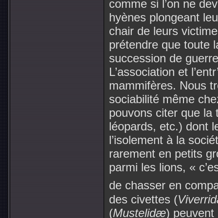
comme si l’on ne deva
hyènes plongeant leu
chair de leurs victime
prétendre que toute l
succession de guerr
L’association et l’ent
mammifères. Nous tr
sociabilité même che
pouvons citer que la tr
léopards, etc.) dont
l’isolement à la soci
rarement en petits 
parmi les lions, « c’
de chasser en compa
des civettes (
Viverri
(
Mustelidæ
) peuvent 