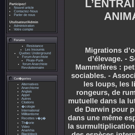
L’ENTRA
Participez!
Nouvel article
Contactez-Nous
ANIM
Parler de nous
Utulisateur/Admin
Administration
Votre compte
Forums
Resistance
Migrations d’o
Les Insoumis
Quebec Underground
d’élevage. - 
Forum Anarchiste
Pirate-Punk
forum Anarchiste
Mammifères : pet
Revolutionnaire
sociables. - Assoc
Cat�gories
les loups, les l
Alternatives
Anarchisme
rongeurs, de rum
Anglais
Appel
Autres
mutuelle dans la lu
Citations
�cologie
de Darwin pour pr
International
Millitantisme
dans une même espè
Recettes v�g�
Th�orie
la surmultiplicatio
Video
Anarkhia
des espèces interm
Blackblock