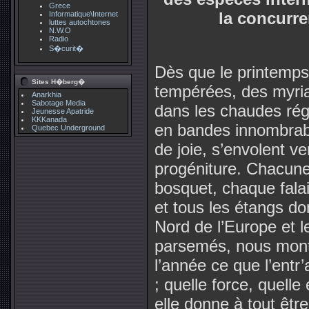
Grece
la concurre
Informatique\Internet
luttes autochtones
N.W.O
Radio
S�curit�
Dès que le printemps
Sites H�berg�
tempérées, des myria
Anarkhia
Sabotage Media
dans les chaudes rég
Jeunesse Apatride
KKKanada
en bandes innombrable
Quebec Underground
de joie, s’envolent ve
progéniture. Chacune
bosquet, chaque falai
et tous les étangs do
Nord de l’Europe et l
parsemés, nous mont
l’année ce que l’entr’
; quelle force, quelle
elle donne à tout être