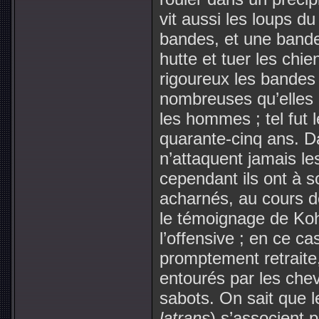
vit aussi les loups d
bandes, et une band
hutte et tuer les chi
rigoureux les bandes
nombreuses qu’elles 
les hommes ; tel fut 
quarante-cinq ans. D
n’attaquent jamais l
cependant ils ont à 
acharnés, au cours d
le témoignage de Koh
l’offensive ; en ce ca
promptement retraite, 
entourés par les che
sabots. On sait que l
latrans
) s’associent 