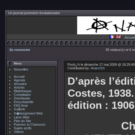
Un journal purement révolutionnaire
Accuei
Se connecter
30 visiteur(s) et 0 
Menu
Postï¿½ le dimanche 17 mai 2009 @ 18:29:4
Contributed by:
AnarchOi
Nouvelles
Accueil
D’après l’édit
Agenda
Annuaire
Articles
Costes, 1938.
Bibliotheque
Compilation
Downloads
édition : 1906
Encyclopedie
FAQ Anar
Gallerie
H�bergement Web
Liens Web
Plan du Site
Ch
Poemes et Chansons
Sujets actifs
Videos