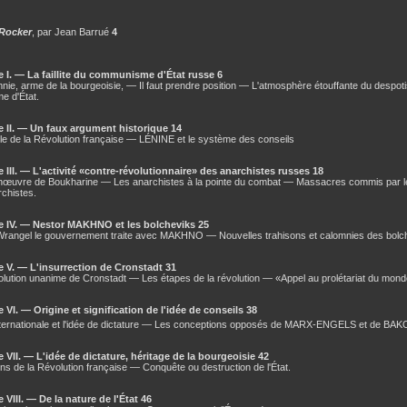
Rocker
, par Jean Barrué
4
e I. — La faillite du communisme d'État russe 6
nie, arme de la bourgeoisie, — Il faut prendre position — L'atmosphère étouffante du despoti
me d'État.
e II. — Un faux argument historique 14
e de la Révolution française — LÉNINE et le système des conseils
e III. — L'activité «contre-révolutionnaire» des anarchistes russes 18
œuvre de Boukharine — Les anarchistes à la pointe du combat — Massacres commis par les
chistes.
e IV. — Nestor MAKHNO et les bolcheviks 25
Wrangel le gouvernement traite avec MAKHNO — Nouvelles trahisons et calomnies des bolc
e V. — L'insurrection de Cronstadt 31
lution unanime de Cronstadt — Les étapes de la révolution — «Appel au prolétariat du monde
 VI. — Origine et signification de l'idée de conseils 38
ternationale et l'idée de dictature — Les conceptions opposés de MARX-ENGELS et de BA
 VII. — L'idée de dictature, héritage de la bourgeoisie 42
ns de la Révolution française — Conquête ou destruction de l'État.
 VIII. — De la nature de l'État 46