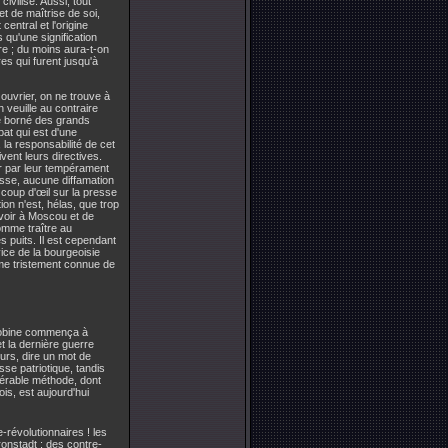
ivilisé. Aussi, tout
et de maîtrise de soi,
entral et l'origine
qu'une signification
re ; du moins aura-t-on
s qui furent jusqu'à
uvrier, on ne trouve à
 veuille au contraire
te borné des grands
at qui est d'une
 la responsabilité de cet
ent leurs directives.
r par leur tempérament
esse, aucune diffamation
 coup d'œil sur la presse
ion n'est, hélas, que trop
voir à Moscou et de
comme traître au
 puits. Il est cependant
ice de la bourgeoisie
rme tristement connue de
cobine commença à
t la dernière guerre
urs, dire un mot de
sse patriotique, tandis
sérable méthode, dont
ois, est aujourd'hui
-révolutionnaires ! les
ronstadt : des contre-