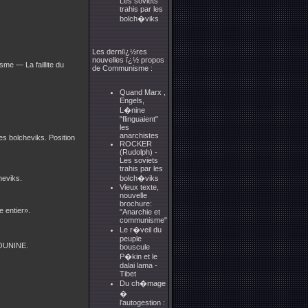
Les soviets
trahis par les
bolch�viks
Les derniï¿½res
nouvelles ï¿½ propos
sme — La faillite du
de Communisme :
Quand Marx ,
Engels,
L�nine
"flinguaient"
les
anarchistes
 bolcheviks. Position
ROCKER
(Rudolph) -
Les soviets
trahis par les
heviks.
bolch�viks
Vieux texte,
nouvelle
brochure:
 entier».
"Anarchie et
communisme"
Le r�veil du
peuple
KOUNINE.
bouscule
P�kin et le
dalai lama -
Tibet
Du ch�mage
�
l'autogestion :