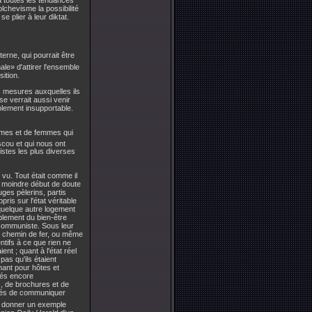
chevisme la possibilité
 plier à leur diktat.
erne, qui pourrait être
ale» d'attirer l'ensemble
ition.
es mesures auxquelles ils
sse verrait aussi venir
plement insupportable.
mmes et de femmes qui
scou et qui nous ont
istes les plus diverses
 vu. Tout était comme il
 le moindre début de doute
uges pèlerins, partis
is sur l'état véritable
 quelque autre logement
lement du bien-être
e communiste. Sous leur
 de chemin de fer, ou même
ntifs à ce que rien ne
nt ; quant à l'état réel
as qu'ils étaient
nant pour hôtes et
rés encore
x, de brochures et de
ligés de communiquer
n donner un exemple