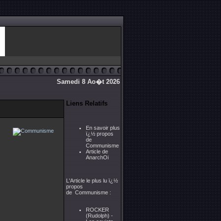
Samedi 8 Ao�t 2026
Liens Relatifs
En savoir plus
ï¿½ propos
de
Communisme
Article de
AnarchOi
L'Article le plus lu ï¿½
propos
de Communisme :
ROCKER
(Rudolph) -