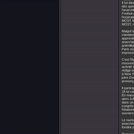
Il fut él
dès quin
l'anarch
Freiheit
e
l'expira
MOST fir
MOST, ré
Malgré l
clandest
apprenti
anarchis
antimili
Paris où
impress
C'est l'
mouveme
activité
rédigé e
à New Yo
juive
Ge
prononça
Il parti
18 lui va
En mars 
alors à 
dans un 
congrès 
l'étatis
ouvriers 
Le nazis
anarchis
fondée p
Propagan