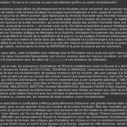
onnaires ! Et qui ne le croit pas ne peut naturellement qu'être un contre-révolutionnaire !
onstances particulières du développement de la révolution russe ont permis aux partisans
de mettre cette tactique jésuitique en pratique aussi longtemps et avec autant de succès. L'
on russe fut en effet le premier signe flamboyant du réveil de l'humanité dans l'horrible monoton
mé l'Europe en un immense abattoir. Le monde entier se prit à respirer de nouveau : le maléfic
ante hypnose de la folie meurtrière, qui avait entraîné depuis des années l'humanité dans un
ines, avait perdu sa force — on sentait venir sa fin. De même qu'autrefois la guerre d'indép
ns avait donné une puissante impulsion à l'idée révolutionnaire dans l'ancienne France, la Ré
nt sur l'évolution politique en Allemagne et en Autriche, précipitant l'écroulement des puissan
on avait délivré le monde de la malédiction de la guerre, ce qui explique l'immense enthousia
e ouvrière tout entière et même dans des milieux d'habitude tout à fait étrangers à la cause ré
e début d'une ère nouvelle en Europe et au sein des masses prolétariennes se levait un puissan
age salarié, surtout après la chute de KERENSKI et la prise du pouvoir par les bolcheviks.
 pays latins, cette sympathie sans mélange pour la Révolution russe avait une autre raison pa
ns du vieux mouvement bakouniniste sont encore vivantes dans les masses ouvrières, on n'éta
e le bolchevisme avec les idées de
Bakounine
et ses tentatives de réalisation.
 par la suite, les puissances impérialistes de l'Entente mobilisèrent contre la Russie et y déc
ion, lorsque les hordes de KOLTCHAK, DENIKINE et WRANGEL menacèrent l’existence de la ré
e de tout vrai révolutionnaire, de quelque tendance qu'il se réclame, alla sans partage à la R
 sont un tant soit peu au courant des choses savent que beaucoup d'entre eux, bien qu'ils 
aux théories bolcheviques, n'en restèrent cependant pas à une sympathie platonique. Telle fut 
camarades anarchistes, aussi bien en Russie même que dans tous les autres pays. Des 
INE, MALATESTA, BERTONI, Domela NIEuWENHUIS, Sébastien FAURE et bien d'autres, qui
pressément opposés au bolchevisme, se placèrent sans hésiter un instant aux côtés de la R
parce qu'ils étaient d'accord avec les principes et directives bolcheviques, mais simplement p
onnaires et, comme tels, les ennemis de toute tentative contre-révolutionnaire.
e anarchiste et syndicaliste s'efforça particulièrement d'observer une grande retenue dans s
ques, pour ne pas apporter d'eau aux moulins de la contre-révolution. Bien des nouvelles qui
res du gouvernement soviétique que nous pensions devoir être fatales au développement de 
sous silence, car l'on se disait que ce n'était pas le moment de critiquer. Chacun ressentait t
difficultés qui s'amassaient en Russie et menaçaient le cours des événements révolutionnair
 plus facile de formuler des critiques que d'améliorer les choses et c'est ce sentiment instinctif 
coup d'entre nous se turent à une époque où la Russie, saignant de mille blessures, devait 
Mais ce fut justement cette position difficile, où l'irrésistible pression des circonstances pous