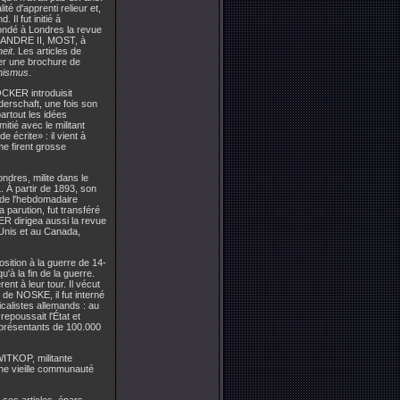
té d'apprenti relieur et,
Il fut initié à
ondé à Londres la revue
LEXANDRE II, MOST, à
heit
. Les articles de
cer une brochure de
hismus
.
OCKER introduisit
derschaft, une fois son
artout les idées
itié avec le militant
écrite» : il vient à
me firent grosse
dres, milite dans le
À partir de 1893, son
r de l'hebdomadaire
a parution, fut transféré
ER dirigea aussi la revue
-Unis et au Canada,
ition à la guerre de 14-
u'à la fin de la guerre.
ent à leur tour. Il vécut
 de NOSKE, il fut interné
calistes allemands : au
epoussait l'État et
représentants de 100.000
WITKOP, militante
une vieille communauté
 ses articles, épars