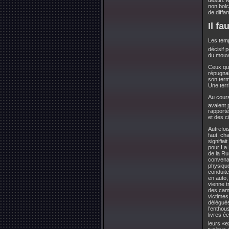
non bolc
de diffa
Il fa
Les temp
décisif 
du mouve
Ceux qui
répugnaie
son term
Une terri
Au cours
avaient 
rapporté
et des c
Autrefoi
faut, ch
signifia
pour La 
de la Ru
convenab
physique
conduite
en auto,
vienne t
des camp
victimes
délégués
l'enthou
livres é
leurs «