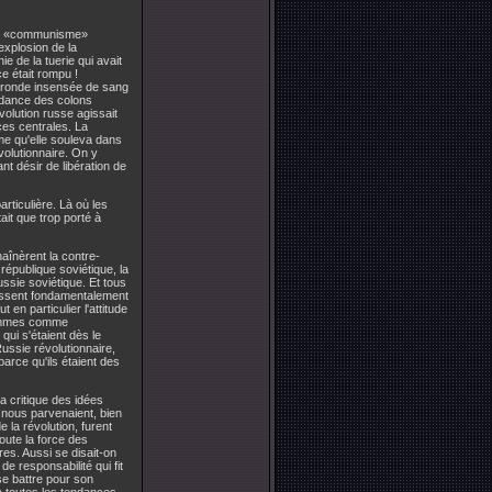
 du «communisme»
explosion de la
ie de la tuerie qui avait
e était rompu !
e ronde insensée de sang
endance des colons
volution russe agissait
ces centrales. La
sme qu'elle souleva dans
volutionnaire. On y
t désir de libération de
rticulière. Là où les
it que trop porté à
haînèrent la contre-
publique soviétique, la
ussie soviétique. Et tous
fussent fondamentalement
en particulier l'attitude
hommes comme
 s'étaient dès le
ussie révolutionnaire,
arce qu'ils étaient des
a critique des idées
 nous parvenaient, bien
la révolution, furent
oute la force des
es. Aussi se disait-on
de responsabilité qui fit
se battre pour son
sa toutes les tendances