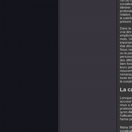
l'un ou 
socialis
éliminer
profonde
relative
la satis
présent 
Dans la 
vrai dir
empêcher
mots. Un
importan
état dés
Nous ne 
ou la pa
personne
des diff
bien fon
leurs pe
mouvemen
remarqua
toute te
la suspi
La c
Lorsque
accuser 
nous a a
protesta
qu'en Al
l'utilis
l'arme p
Maria 
syndical