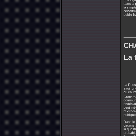
dans la 
la simpl
National
public f
CHA
La 
La Russi
avoir un
au cours
Cronstad
communis
l'indéni
peut méc
l'extrao
publique
Dans le 
circonst
la quest
probable