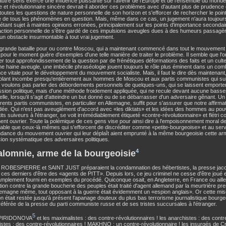
l'autre sens exerce une influence puissante sur l'avenir de l'Europe et de l'ensemble du monde c
te et révolutionnaire sincère devrait-il aborder ces problèmes avec d'autant plus de prudence 
 toutes les questions de nature personnelle de son horizon et s'efforcer de rechercher le point c
 de tous les phénomènes en question. Mais, même dans ce cas, un jugement n'aura toujours 
, étant sujet à maintes opinions erronées, principalement sur les points d'importance secondai
faction personnelle de s'être gardé de ces impulsions aveugles dues à des humeurs passagère
un obstacle insurmontable à tout vrai jugement.
grande bataille pour ou contre Moscou, qui a maintenant commencé dans tout le mouvement o
e pour le moment guère d'exemples d'une telle manière de traiter le problème. Il semble que l'on
 tout approfondissement de la question par de frénétiques déformations des faits et un cul
e haine aveugle, une imbécile phraséologie jouent toujours le rôle plus éminent dans un comb
ce vitale pour le développement du mouvement socialiste. Mais, il faut le dire dès maintenant,
olant incombe presqu'entièrement aux hommes de Moscou et aux partis communistes qui suiv
voulons pas parler des débordements personnels de quelques-uns, qui se laissent emporte
ssion politique, mais d'une méthode froidement appliquée, qui ne recule devant aucune bass
lle, lorsqu'il s'agit d'atteindre un but donné ou de se débarrasser d'un adversaire gênant. Un
érents partis communistes, en particulier en Allemagne, suffit pour s'assurer que notre affirmat
dée. Qui n'est pas aveuglément d'accord avec «les diktats» et les idées des hommes au pou
tits suiveurs à l'étranger, se voit irrémédiablement étiqueté «contre-révolutionnaire» et flétri 
t ouvrier. Toute la polémique de ces gens vise pour ainsi dire à l'empoisonnement moral des
ble que ceux-là mêmes qui s'efforcent de discréditer comme «petite-bourgeoise» et au serv
ndance du mouvement ouvrier qui leur déplaît aient emprunté à la même bourgeoisie cette a
cion systématique des adversaires politiques.
4
alomnie, arme de la bourgeoisie
 ROBESPIERRE et SAINT JUST préparaient la condamnation des hébertistes, la presse ja
ces derniers d'être des «agents de PITT». Depuis lors, ce jeu criminel ne cesse d'être joué e
mplement fourni en exemples du procédé. Quiconque osait, en Angleterre, en France ou aille
tion contre la grande boucherie des peuples était traité d'agent allemand par la meurtrière pre
lemagne même, tout opposant à la guerre était évidemment un «espion anglais». Or cette mi
ation était restée jusqu'à présent l'apanage douteux du plus bas terrorisme journalistique bourge
référée de la presse du parti communiste russe et de ses tristes succursales à l'étranger.
5
SPIRIDONOVA
et les maximalistes : des contre-révolutionnaires ! les anarchistes : des contre
istes : des contre-révolutionnaires ! MAKHNO : un contre-révolutionnaire ! les insurgés de C