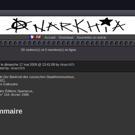
Accueil
Download
Soumettre un article
50 visiteur(s) et 0 membre(s) en ligne.
 le dimanche 17 mai 2009 @ 13:41:08 by
AnarchOi
uted by:
AnarchOi
 de
Der Bankrott des russischen StaatKommunimus
,
1921,
re Galissaire
les Éditions Spartacus,
 n° 154, février 1998.
mmaire