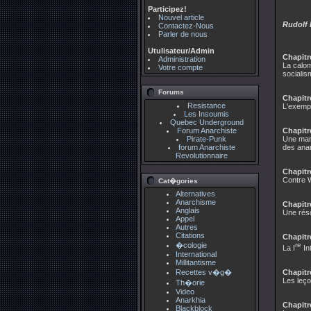
Participez!
Nouvel article
Rudolf 
Contactez-Nous
Parler de nous
Utulisateur/Admin
Chapitr
Administration
La calom
Votre compte
socialis
Forums
Chapitr
Resistance
L'exempl
Les Insoumis
Quebec Underground
Forum Anarchiste
Chapitr
Pirate-Punk
Une man
forum Anarchiste
des anar
Revolutionnaire
Chapitr
Contre 
Cat�gories
Alternatives
Anarchisme
Chapitr
Anglais
Une réso
Appel
Autres
Citations
Chapitre
�cologie
re
La I
In
International
Millitantisme
Chapitre
Recettes v�g�
Les leço
Th�orie
Video
Anarkhia
Chapitre
Blackblock