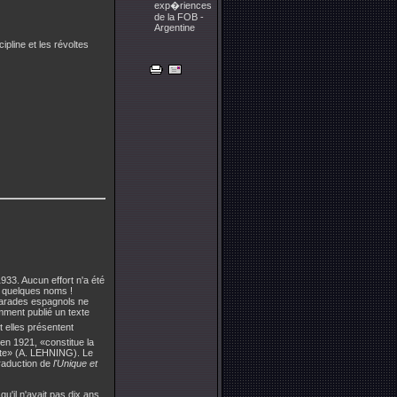
exp�riences
de la FOB -
Argentine
line et les révoltes
33. Aucun effort n'a été
 quelques noms !
amarades espagnols ne
mment publié un texte
t elles présentent
n 1921, «constitue la
iste» (A. LEHNING). Le
raduction de
l'Unique et
'il n'avait pas dix ans.