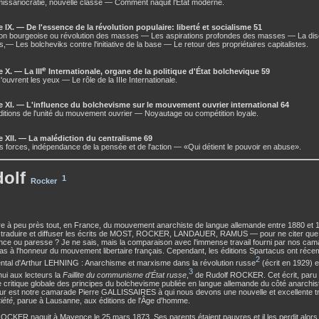
ssariocratie, nouvelle classe — Comment naquit l'État moderne.
 IX. — De l'essence de la révolution populaire: liberté et socialisme 51
on bourgeoise ou révolution des masses — Les aspirations profondes des masses — La discip
s,— Les bolcheviks contre l'initiative de la base — Le retour des propriétaires capitalistes.
e
 X. — La III
Internationale, organe de la politique d'État bolchevique 59
ouvrent les yeux — Le rôle de la IIIe Internationale.
e XI. — L'influence du bolchevisme sur le mouvement ouvrier international 64
itions de l'unité du mouvement ouvrier — Noyautage ou compétition loyale.
e XII. — La malédiction du centralisme 69
s forces, indépendance de la pensée et de l'action — «Qui détient le pouvoir en abuse».
dolf
1
Rocker
e à peu près tout, en France, du mouvement anarchiste de langue allemande entre 1880 et 19
ur traduire et diffuser les écrits de MOST, ROCKER, LANDAUER, RAMUS — pour ne citer que
ence ou paresse ? Je ne sais, mais la comparaison avec l'immense travail fourni par nos c
as à l'honneur du mouvement libertaire français. Cependant, les éditions Spartacus ont réce
2
ntal d'Arthur LEHNING : Anarchisme et marxisme dans la révolution russe
(écrit en 1929) e
3
hui aux lecteurs la
Faillite du communisme d’État russe
,
de Rudolf ROCKER. Cet écrit, paru e
 critique globale des principes du bolchevisme publiée en langue allemande du côté anarch
ur est notre camarade Pierre GALLISSAIRES à qui nous devons une nouvelle et excellente t
iété
, parue à Lausanne, aux éditions de l'Âge d'homme.
OCKER naquit à Mayence le 25 mars 1873. Ses parents étaient pauvres et il les perdit alors qu