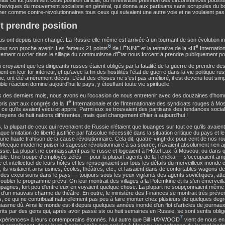
heviques du mouvement socialiste en général, qui donna aux partisans sans scrupules du bol
mer comme contre-révolutionnaires tous ceux qui suivaient une autre voie et ne voulaient pas se
ut prendre position
s ont depuis bien changé. La Russie elle-même est arrivée à un tournant de son évolution int
6
e
pour son proche avenir. Les fameux 21 points
de LÉNINE et la tentative de la «III
Internation
ment ouvrier dans le sillage du communisme d'État nous forcent à prendre publiquement pos
 croyaient que les dirigeants russes étaient obligés par la fatalité de la guerre de prendre d
nt en leur for intérieur, et qu'avec la fin des hostilités l'état de guerre dans la vie politique ru
e, ont été amèrement déçus. L'état des choses ne s'est pas amélioré, il est devenu tout sim
ble réaction domine aujourd'hui le pays, y étouffant toute vie spirituelle.
 des derniers mois, nous avons eu l'occasion de nous entretenir avec des douzaines d'ho
e
pris part aux congrès de la II
Internationale et de l'Internationale des syndicats rouges à Mo
 ce qu'ils avaient vécu et appris. Parmi eux se trouvaient des partisans des tendances social
itoyens de huit nations différentes, mais quel changement d'hier à aujourd'hui !
s, la plupart de ceux qui revenaient de Russie n'étaient que louanges sur tout ce qu'ils avaient
aque limitation de liberté justifiée par l'absolue nécessité dans la situation critique du pays et
it une haute trahison de la cause révolutionnaire. Cela dit, quatre-vingt-dix pour cent de nos ro
Mecque moderne puiser la sagesse révolutionnaire à sa source, n'avaient absolument rien appr
ssie. La plupart ne connaissaient pas le russe et logeaient à l'Hôtel Lux, à Moscou, ou dans
le. Une troupe d'employés zélés — pour la plupart agents de la Tchéka — s'occupaient amp
 et intellectuel de leurs hôtes et les renseignaient sur tous les détails du merveilleux mond
, ils visitaient ainsi usines, écoles, théâtres, etc., et faisaient dans de confortables wagons
 des excursions dans le pays — toujours sous les yeux vigilants des agents soviétiques, atte
roubler le programme prévu. On leur montrait des villages à la Potemkine et ils s'en émerveillaie
agnes, fort peu d'entre eux en voyaient quelque chose. La plupart ne soupçonnaient même p
 d'un mauvais charme de théâtre. En outre, le ministère des Finances se montrait très préve
, ce qui ne contribuait naturellement pas peu à faire monter chez plusieurs de quelques deg
siasme dû. Ainsi le monde est-il depuis quelques années inondé d'un flot d'articles de journau
crits par des gens qui, après avoir passé six ou huit semaines en Russie, se sont sentis ob
7
expériences» à leurs contemporains étonnés. Nul autre que Bill HAYWOOD
vient de nous e