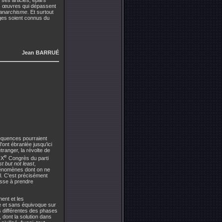
des œuvres qui dépassent
l'anarchisme
. Et surtout
ages soient connus du
Jean BARRUÉ
séquences pourraient
ont ébranlée jusqu'ici
ranger, la révolte de
e
 X
Congrès du parti
st but not least
,
phénomènes dont on ne
l. C'est précisément
usse à prendre
nent et les
ire et sans équivoque sur
ns différentes des phases
dont la solution dans