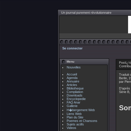
Un journal purement révolutionnaire
Se connecter
Menu
Postï¿½
Contrib
Nouvelles
Accueil
Traduit
Agenda
Berlin, 
Annuaire
par Pier
Articles
Bibliotheque
D’après 
Compilation
Série B,
Downloads
Encyclopedie
FAQ Anar
So
Gallerie
H�bergement Web
Liens Web
Plan du Site
Poemes et Chansons
Sujets actifs
Videos