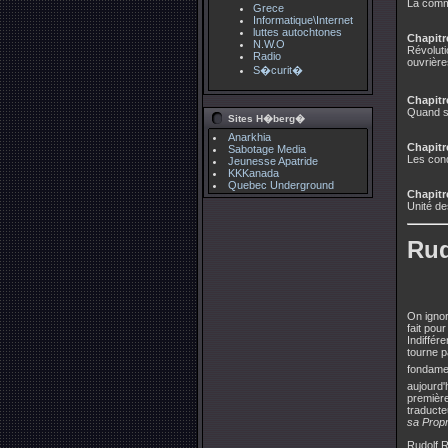
La commi
Grece
Informatique\Internet
luttes autochtones
Chapitre
N.W.O
Révoluti
Radio
ouvrière
S�curit�
Chapitre
Quand s'
Sites H�berg�
Anarkhia
Chapitr
Sabotage Media
Les cond
Jeunesse Apatride
KKKanada
Quebec Underground
Chapitr
Unité de
Ru
On ignor
fait po
Indiffér
tourne p
fondame
aujourd'
première
traducte
sa Propr
Rudolf R