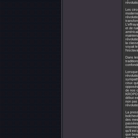
révoluti
Les circ
moderne 
révoluti
transfor
L'effray
et de ru
américai
maintena
révoluti
la class
voyait l
l'esclav
Dans les
traditio
confondr
Lorsque,
révolut
sympathi
ceux qui
opposés 
de nos 
KROPOTK
début ex
non pas 
révoluti
La press
bolchevi
des mesu
passées 
énormes 
qu'il est
que beau
destin. 