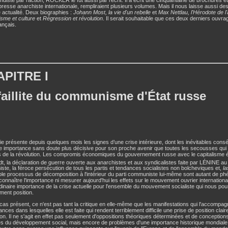
presse anarchiste internationale, rempliraient plusieurs volumes. Mais il nous laisse aussi 
e actualité. Deux biographies :
Johann Most, la vie d'un rebelle
et
Max Nettlau, l'Hérodote de 
isme et culture
et
Régression et révolution
. Il serait souhaitable que ces deux derniers ouvr
rançais.
PITRE I
faillite du communisme d'État russe
e présente depuis quelques mois les signes d’une crise intérieure, dont les inévitables con
e importance sans doute plus décisive pour son proche avenir que toutes les secousses qui l'
 de la révolution. Les compromis économiques du gouvernement russe avec le capitalisme ét
t, la déclaration de guerre ouverte aux anarchistes et aux syndicalistes faite par LÉNINE au
te, la féroce persécution de tous les partis et tendances socialistes non bolcheviques et,
la
able processus de décomposition à l'intérieur du parti communiste lui-même sont autant de 
onnaître l'importance ni mesurer aujourd'hui les effets sur le mouvement ouvrier internationa
rdinaire importance de la crise actuelle pour l'ensemble du mouvement socialiste qui nous po
ment position.
cas présent, ce n'est pas tant la critique en elle-même que les manifestations qui l'accompag
ances dans lesquelles elle est faite qui rendent terriblement difficile une prise de position cla
ion. Il ne s'agit en effet pas seulement d'oppositions théoriques déterminées et de conceptio
s du développement social, mais encore de problèmes d'une importance historique mondiale, 