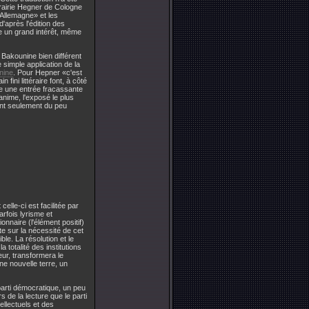
brairie Hegner de Cologne
 Allemagne» et les
'après l'édition des
te un grand intérêt, même
n Bakounine bien différent
simple application de la
nine
. Pour Hepner «c'est
fini littéraire font, à côté
ue une entrée fracassante
anime, l'exposé le plus
ant seulement du peu
celle-ci est facilitée par
arfois lyrisme et
onnaire (l'élément positif)
ste sur la nécessité de cet
le. La résolution et le
 totalité des institutions
eur, transformera le
une nouvelle terre, un
parti démocratique, un peu
 de la lecture que le parti
ellectuels et des