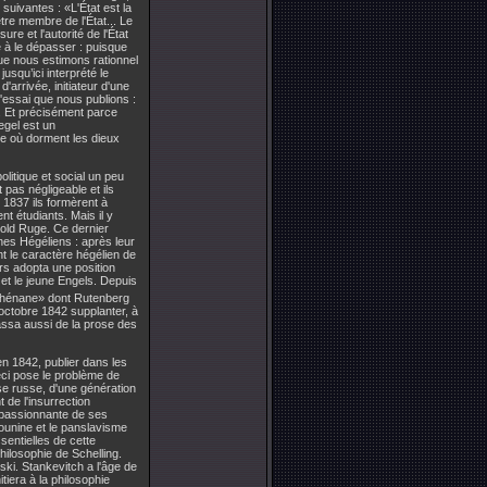
suivantes : «L'État est la
'être membre de l'État... Le
re et l'autorité de l'État
e à le dépasser : puisque
 que nous estimons rationnel
squ’ici interprété le
'arrivée, initiateur d'une
'essai que nous publions :
. Et précisément parce
egel est un
re où dorment les dieux
litique et social un peu
 pas négligeable et ils
 1837 ils formèrent à
t étudiants. Mais il y
old Ruge. Ce dernier
nes Hégéliens : après leur
nt le caractère hégélien de
rs adopta une position
 et le jeune Engels. Depuis
 rhénane» dont Rutenberg
 octobre 1842 supplanter, à
assa aussi de la prose des
en 1842, publier dans les
eci pose le problème de
se russe, d'une génération
de l'insurrection
e passionnante de ses
ounine et le panslavisme
sentielles de cette
ilosophie de Schelling.
ski. Stankevitch a l'âge de
nitiera à la philosophie