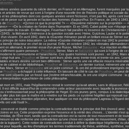
akounine
.
ières années quarante du siècle dernier, en France et en Allemagne, furent marquées par l
 et articles de revue qui sont à l'origine d'une nouvelle ère de l'histoire politique et sociale d
s et les philosophies dont ces quelques années virent l'éclosion, n'ont pas fini, après cent tre
e et de peser sur la pensée et l'action des hommes d'aujourd'hui. En France, de 1840 à 1843,
s de
Proudhon
: «Qu'est-ce que la propriété ?» — «Deuxième mémoire sur la propriété» — 
aires» — «De la création de l'ordre dans l'humanité». Et en 1840, Cabet publie son «Voyage en
anisation du travail». En Allemagne, Feuerbach fait paraître «L'essence du Christianisme» (1
» (1843) ; la littérature s'intéresse à la question sociale avec Heine, Gutzkow, Laube et le po
d'un vivant». En avril 1842, dans la «Gazette rhénane» paraît un brillant essai de Stirner s
ux principe de notre éducation». La même «Gazette rhénane» contient en mai 1842 le premier 
a bientôt rédacteur en chef de ce journal. Enfin, en octobre 1842, les «Annales allemandes» 
ent en allemand, le premier essai d'un jeune Russe, Michel
Bakounine
: «La réaction en Allem
s'affirment quatre penseurs :
Proudhon
, Stirner, Marx et
Bakounine
qui sont à l'origine de c
 moderne le communisme et l'anarchisme. Ces quatre hommes sont jeunes : en 1842, Marx 
t vingt-huit ans.
Proudhon
et Stirner sont leurs aînés avec trente-trois et trente-six ans. Leu
ables et leurs destins seront bien différents : Stirner après une vie effacée mourra misérabl
 de cabinet et de bibliothèque,
Proudhon
et
Bakounine
, ce dernier surtout, mèneront une vie
Mais Marx, Stirner et
Bakounine
ont un point commun : ils ont été profondément imprégnés de
que
Proudhon
a échappé à cette influence. En laissant de côté le cas de
Proudhon
, on peut d
me sont séparés par un fossé que j'estime infranchissable, ils ont une origine commune : la 
ne interprétation «gauchiste» de cette philosophie.
ait mort en 1831, mais l'hégélianisme restait le sommet qu'avait atteint, sans le dépasser, l'i
. Il est difficile aujourd'hui de comprendre cette ardeur passionnée avec laquelle la jeuness
u s'enthousiasmait pour la philosophie de Hegel. Et ces jeunes gens, rompus à la dialectique
à aller plus loin que le maître et à «mettre sur les pieds ce système hégélien qui reposait sur
, d'ailleurs sans intention péjorative, leur appliquer ce mot du philosophe Lagneau à l'égard des
Ils ont volé l'outil !»...
 concevoir et établir comme principe la contradiction dont le principe doit être énoncé ainsi :
ctoires en soi. Cette proposition exprime l'essence et la vérité des choses... L'identité n'est q
mmédiat, de l'Être mort, tandis que la contradiction est la racine de tout mouvement et de toute 
mesure où elle renferme une contradiction qu'une chose est capable de mouvement, d'élan, d'
de la logique»). Cette notion de contradiction conduit à définir la dialectique hégélienne ou plutô
ne pour laquelle, au lieu d'employer les termes traditionnels de thèse, antithèse, synthèse, nou