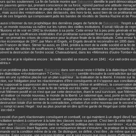
urs qui les soutiennent. La fin de l'article montre que
Bakounine
identifie le parti démocratiqu
es pauvres gens» qui, prenant conscience de sa force, «prend partout une attitude menaçant
nd
Bakounine
par ce terme de peuple qu'il a toujours préféré au terme abstrait de «prolétariat».
 mais aussi des «misérables», des déclassés, des hors-la-loi, aussi bien de ce prolétariat e
e de ces brigands qui composaient jadis les bandes de révoltés de Stenka Razine et de Pou
aussi s'étonner du ton prophétique des dernières pages de l'article de
Bakounine
: l'esprit a
er, un monde nouveau va naître sur les ruines des vieilles institutions. Il serait ridicule de r
d'illusions et de voir en 1842 la révolution à sa porte. Cette erreur fut à peu près générale et l
 ainsi que les souffrances intolérables d'un prolétariat surexploité firent penser que le régime
rer : on prenait les crises de croissance pour la phase finale de la décrépitude. Cette erreur f
rise économique de 1847, par Marx et Engels, et Engels devait le reconnaître en 1895 dans 
en France» de Marx. Stirner lui aussi, en 1844, prédira la mort de la vieille société et la fin 
au après dix siècles de souffrances.» Mais ce ne sont pas seulement les représentants du 
sèrent la destruction de l'ordre social. Chateaubriand, dans les «Mémoires d'outre-Tombe» éc
 cent fois et je le répéterai encore : la vieille société se meurt», et en 1841 : «Le vieil ordre eu
périra.»
ci un problème plus important.
Bakounine
dans son essai reste-t-il fidèle à la dialectique hégé
utre dialectique «révolutionnaire» ? Certes,
Bakounine
semble résoudre la contradiction qui op
es en une synthèse placée sur un plan supérieur : la réalisation de la liberté. Il insiste sur la
ction, sur l'obligation pour les réactionnaires d'être conséquents et il s'oppose aux conciliate
ne supposait la suppression des termes antagonistes (thèse et antithèse), la conservation de 
on à un plan supérieur. Or, toute la fin de l'article est très nette : pour
Bakounine
, seul l'élémen
étruit l'élément positif et ce n'est que par cette destruction, étant le seul survivant, que l'éléme
 et réaliser ce monde nouveau, le monde de la liberté. Le rationnel que, seul, porte en lui l'élé
e schéma de
Bakounine
est donc le suivant : antagonisme sans conciliation qui entraînerait «l'
 destruction totale d'un terme de la contradiction, création d'un ordre nouveau par le second 
ne
rompt ici avec Hegel : tout au plus pourrait-on dire qu'il ne garde de Hegel que cette demi-
 est réel.»
cessité d'un parti réactionnaire conséquent et combatif, ce qui maintient à un degré élevé l'
nciliation tendent à conserver à la lutte des classes toute sa pureté. C'est bien là cette idée 
tion» que
Proudhon
développera dans la «Capacité politique des classes ouvrières» : «La divi
en deux classes étant flagrante, une conséquence devait s'ensuivre : la pratique de la sépar
mande est la condition même de la vie. Se distinguer, se définir, c'est être ; de même que se
 perdre. Faire scission, une scission légitime, est le seul moyen que nous ayons d'affirmer notr