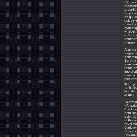
n'y avai
réalisati
progrès 
ne pouva
ce qui e
doit dev
monde de
dynamiqu
«Hegel..
qu'il es
commence
morts»
Ainsi se
vague : 
constitu
Berlin l
avait au
fonda en
interdic
gauche f
plus rad
er
le 1
jan
fut le r
la suite
Jeunes H
Comment 
«Annales
l'évoluti
dont l'e
polonais
enthousi
révoluti
évolutio
Puis le 
Bakounin