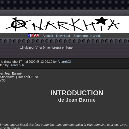
Accueil
Download
Soumettre un article
18 visiteur(s) et 0 membre(s) en ligne.
 le dimanche 17 mai 2009 @ 13:29:10 by
AnarchOi
uted by:
AnarchOi
par Jean Barrué
 Spartacus
, juillet-août 1970
n°35
INTRODUCTION
de Jean Barrué
irmons que la liberté doit être comprise, dans son acception la plus complète et la plus larg
ue de l'humanité.