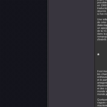
possible
en 1968 
traducti
œuvres
si l'on 
Une tell
de celui
dialecti
un apport
de la «C
dans la 
remarqua
d'intérê
*
Il est i
les chan
enthous
et le pa
antagoni
dépassem
et des c
monde se
monde je
Quelques
vagues e
réaction