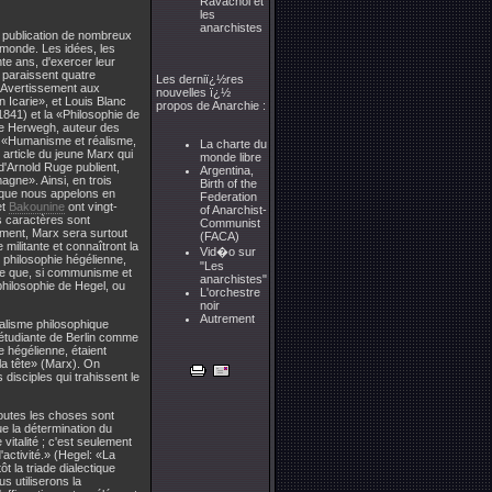
Ravachol et
les
anarchistes
a publication de nombreux
u monde. Les idées, les
nte ans, d'exercer leur
 paraissent quatre
Les derniï¿½res
«Avertissement aux
nouvelles ï¿½
 Icarie», et Louis Blanc
propos de Anarchie :
841) et la «Philosophie de
ète Herwegh, auteur des
ur «Humanisme et réalisme,
La charte du
article du jeune Marx qui
monde libre
d'Arnold Ruge publient,
Argentina,
agne». Ainsi, en trois
Birth of the
e que nous appelons en
Federation
et
Bakounine
ont vingt-
of Anarchist-
rs caractères sont
Communist
ement, Marx sera surtout
(FACA)
 militante et connaîtront la
Vid�o sur
 philosophie hégélienne,
"Les
ire que, si communisme et
anarchistes"
philosophie de Hegel, ou
L'orchestre
noir
Autrement
déalisme philosophique
e étudiante de Berlin comme
 hégélienne, étaient
 la tête» (Marx). On
 disciples qui trahissent le
 toutes les choses sont
ue la détermination du
vitalité ; c'est seulement
activité.» (Hegel: «La
t la triade dialectique
s utiliserons la