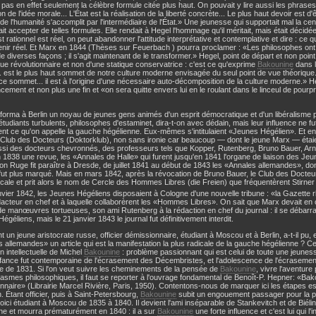
t pas en effet seulement la célèbre formule citée plus haut. On pouvait y lire aussi les phrases 
on de l'idée morale... L'État est la réalisation de la liberté concrète... Le plus haut devoir est d
de l'humanité s'accomplit par l'intermédiaire de l'État.» Une jeunesse qui supportait mal la censu
it accepter de telles formules. Elle rendait à Hegel l'hommage qu'il méritait, mais était décidé
st rationnel est réel, on peut abandonner l'attitude interprétative et contemplative et dire : ce
enir réel. Et Marx en 1844 (Thèses sur Feuerbach ) pourra proclamer : «Les philosophes ont ju
 diverses façons ; il s'agit maintenant de le transformer.» Hegel, point de départ et non point d
e révolutionnaire et non d'une statique conservatrice : c'est ce qu'exprime
Bakounine
dans l
. est le plus haut sommet de notre culture moderne envisagée du seul point de vue théorique
t ce sommet... il est à l'origine d'une nécessaire auto-décomposition de la culture moderne.» H
ment et non plus une fin et «on sera quitte envers lui en le roulant dans le linceul de pourp
 forma à Berlin un noyau de jeunes gens animés d'un esprit démocratique et d'un libéralisme po
étudiants turbulents, philosophes d'estaminet, dira-t-on avec dédain, mais leur influence ne fut
ent ce qu'on appelle la gauche hégélienne. Eux-mêmes s'intitulaient «Jeunes Hégélien». Et en
e Club des Docteurs (Doktorklub), non sans ironie car beaucoup — dont le jeune Marx — étaien
ssi des docteurs chevronnés, des professeurs tels que Kopper, Rutenberg, Bruno Bauer, Arn
 1838 une revue, les «Annales de Halle» qui furent jusqu'en 1841 l'organe de liaison des Jeu
tion Ruge fit paraître à Dresde, de juillet 1841 au début de 1843 les «Annales allemandes», do
ut plus marqué. Mais en mars 1842, après la révocation de Bruno Bauer, le Club des Docteu
icale et prit alors le nom de Cercle des Hommes Libres (die Freien) que fréquentèrent Stirner
vier 1842, les Jeunes Hégéliens disposaient à Cologne d'une nouvelle tribune : «la Gazette
édacteur en chef et à laquelle collaborèrent les «Hommes Libres». On sait que Marx devait en
 de manœuvres tortueuses, son ami Rutenberg à la rédaction en chef du journal : il se débarr
égéliens, mais le 21 janvier 1843 le journal fut définitivement interdit.
un jeune aristocrate russe, officier démissionnaire, étudiant à Moscou et à Berlin, a-t-il pu, 
 allemandes» un article qui est la manifestation la plus radicale de la gauche hégélienne ? C
on intellectuelle de Michel
Bakounine
: problème passionnant qui est celui de toute une jeunes
nfance fut contemporaine de l'écrasement des Décembristes, et l'adolescence de l'écrasement 
e de 1831. Si l'on veut suivre les cheminements de la pensée de
Bakounine
, vivre l'aventur
asmes philosophiques, il faut se reporter à l'ouvrage fondamental de Benoît-P. Hepner: «Bak
onnaire» (Librairie Marcel Rivière, Paris, 1950). Contentons-nous de marquer ici les étapes es
n. Étant officier, puis à Saint-Petersbourg,
Bakounine
subit un engouement passager pour la ph
voici étudiant à Moscou de 1835 à 1840. Il devient l'ami inséparable de Stankevitch et de Biélin
e et mourra prématurément en 1840 : il a sur
Bakounine
une forte influence et c'est lui qui l'i