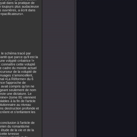
oyait dans la pratique de
e toujours plus audacieuse
es ouvrières, a écrit dans
 «pacificateurs».
 le schéma tracé par
ntit que parce qu'il est la
une volupté créatrice !»
t connaître cette volupté
 le cadre du monde actuel
récurseur de la volupté de
s nuages s'amoncellent,
urnal «La Réforme» du 6
once l'approche de
Il avait compris qu'on ne
hangeant seulement de nom
este une dictature. Le
nine» (tome III) viennent
bles à la fin de l'article
olutionnaire au niveau
ans destruction profonde et
créent et s'enfantent les
conclusion à l'article de
torien du romantisme
étude de la vie et de la
 cette ivresse