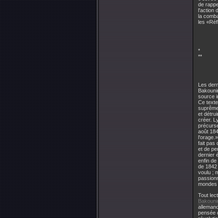
de rappe
l'action
la comba
les «Réf
*
**
Les dern
Bakounin
source i
Ce texte
suprême 
et détru
créer. L
précurse
août 184
l'orage.
fait pas
et de pe
dernier 
enfin de
de 1842 
voulu ; 
passionn
mondes 
Tout lec
Bakouni
allemand
pensée