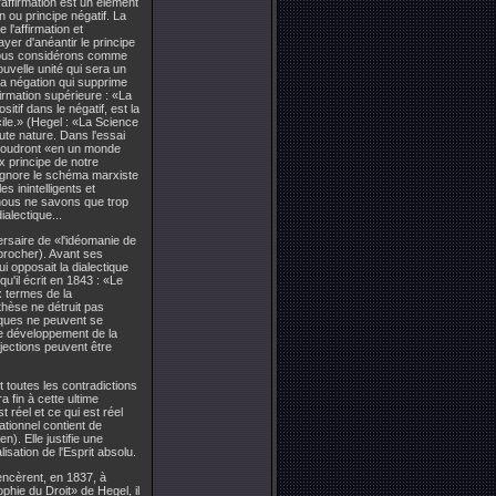
'affirmation est un élément
 ou principe négatif. La
 l'affirmation et
ayer d'anéantir le principe
ue nous considérons comme
ouvelle unité qui sera un
la négation qui supprime
firmation supérieure : «La
tif dans le négatif, est la
cile.» (Hegel : «La Science
ute nature. Dans l'essai
résoudront «en un monde
x principe de notre
'ignore le schéma marxiste
s inintelligents et
 nous ne savons que trop
alectique...
rsaire de «l'idéomanie de
procher). Avant ses
ui opposait la dialectique
qu'il écrit en 1843 : «Le
x termes de la
nthèse ne détruit pas
ques ne peuvent se
 le développement de la
bjections peuvent être
nt toutes les contradictions
a fin à cette ultime
t réel et ce qui est réel
ationnel contient de
). Elle justifie une
isation de l'Esprit absolu.
encèrent, en 1837, à
ophie du Droit» de Hegel, il