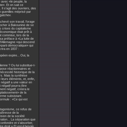
e avec «le peuple, la
e». Et on sait ce
 Il s'agit des ouvriers, des
n guenilles méprisé par
gatchev.
 achevé son travail, l'orage
eprocher à Bakounine de se
es crises du capitalisme
 économique était prêt à
ut commise, lors de la
sa préface à «La lutte de
de l'Allemagne «qui descend
«parti démocratique» qui
rira en 1837 :
ropéen expire... Oui, la
lienne ? Ou lui substitue-t-
pose réactionnaires et
 nécessité historique de la
urs. Mais la synthèse
leurs éléments, et, enfin,
t négatif a une valeur en
nt négatif pourra être
ment négatif, créera le
aplatissement» de la
terme subsistant.
formule : «Ce qui est
antagonisme, ce refus de
maîtresse de la
sion de la société
ation... La séparation que
 confondre et s'absorber,
e droit.» Et est-il besoin