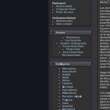
Michel
B
Participez!
Nouvel article
Les prem
Contactez-Nous
ouvrages
Parler de nous
doctrine
influenc
Utulisateur/Admin
ouvrage
Administration
propriét
Votre compte
son «Org
l'avenir
«Chants 
Forums
ou le fa
Resistance
deviendr
Les Insoumis
directem
Quebec Underground
années, 
Forum Anarchiste
langage
Pirate-Punk
quatre e
forum Anarchiste
dissembl
Revolutionnaire
un homme
prison. 
tandis 
anarchis
Cat�gories
plutôt u
Alternatives
Anarchisme
Hegel ét
Anglais
allemand
Appel
de Mosco
Autres
décidés 
Citations
pourrait
�cologie
maître : «
International
Millitantisme
«On doit
contradi
Recettes v�g�
simple i
Th�orie
dans la 
Video
Science 
Anarkhia
hégélien
Blackblock