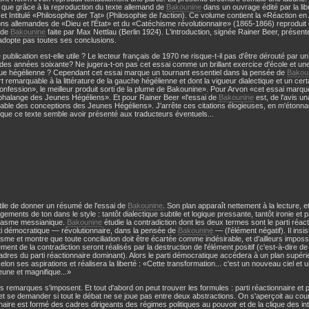
 que grâce à la reproduction du texte allemand de
Bakounine
dans un ouvrage édité par la li
et Intitulé «Philosophie der Tat» (Philosophie de l'action). Ce volume contient la «Réaction en
ons allemandes de «Dieu et l'État» et du «Catéchisme révolutionnaire» (1865-1866) reproduit d
 de
Bakounine
faite par Max Nettlau (Berlin 1924). L'introduction, signée Rainer Beer, présen
n'adopte pas toutes ses conclusions.
e publication est-elle utile ? Le lecteur français de 1970 ne risque-t-il pas d'être dérouté par u
 des années soixante? Ne jugera-t-on pas cet essai comme un brillant exercice d'école et une 
que hégélienne ? Cependant cet essai marque un tournant essentiel dans la pensée de
Bakou
 remarquable à la littérature de la gauche hégélienne et dont la vigueur dialectique et un certain 
onfession», le meilleur produit sorti de la plume de Bakounine». Pour Arvon «cet essai marq
phalange des Jeunes Hégéliens». Et pour Rainer Beer «l'essai de
Bakounine
est, de l'avis un
ble des conceptions des Jeunes Hégéliens». J'arrête ces citations élogieuses, en m'étonn
t que ce texte semble avoir présenté aux traducteurs éventuels...
nutile de donner un résumé de l'essai de
Bakounine
. Son plan apparaît nettement à la lecture, et 
gements de ton dans le style : tantôt dialectique subtile et logique pressante, tantôt ironie et p
iasme messianique.
Bakounine
étudie la contradiction dont les deux termes sont le parti réacti
rti démocratique — révolutionnaire, dans la pensée de
Bakounine
— (l'élément négatif). Il insi
sme et montre que toute conciliation doit être écartée comme indésirable, et d'ailleurs impossib
ent de la contradiction seront réalisés par la destruction de l'élément positif (c'est-à-dire de la
adres du parti réactionnaire dominant). Alors le parti démocratique accédera à un plan supéri
lon ses aspirations et réalisera la liberté : «Cette transformation... c'est un nouveau ciel et 
une et magnifique...»
 remarques s'imposent. Et tout d'abord on peut trouver les formules : parti réactionnaire et 
t se demander si tout le débat ne se joue pas entre deux abstractions. On s'aperçoit au cours
naire est formé des cadres dirigeants des régimes politiques au pouvoir et de la clique des int