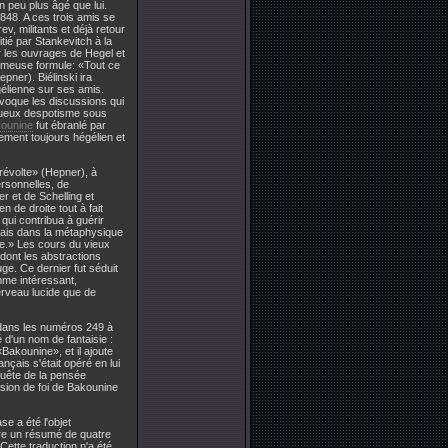
un peu plus âgé que lui.
1848. A ces trois amis se
, militants et déjà retour
itié par Stankevitch à la
r les ouvrages de Hegel et
 fameuse formule: «Tout ce
pner). Biélinski ira
gélienne sur ses amis.
voque les discussions qui
trueux despotisme sous
ounine
fut ébranlé par
inement toujours hégélien et
révolte» (Hepner), à
ersonnelles, de
r et de Schelling et
n de droite tout à fait
qui contribua à guérir
chais dans la métaphysique
olue.» Les cours du vieux
 dont les abstractions
ge. Ce dernier fut séduit
mme intéressant,
cerveau lucide que de
dans les numéros 249 à
é d'un nom de fantaisie :
akounine», et il ajoute
nçais s'était opéré en lui
nquête de la pensée
ession de foi de Bakounine
ase a été l'objet
gure un résumé de quatre
ette traduction n'a été