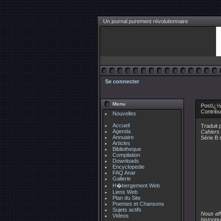
Un journal purement révolutionnaire
Se connecter
Menu
Postï¿½
Contrib
Nouvelles
Accueil
Traduit 
Agenda
Cahiers
Annuaire
Série B 
Articles
Bibliotheque
Compilation
Downloads
Encyclopedie
FAQ Anar
Gallerie
H�bergement Web
Liens Web
Plan du Site
Poemes et Chansons
Sujets actifs
Nous aff
Videos
historiq