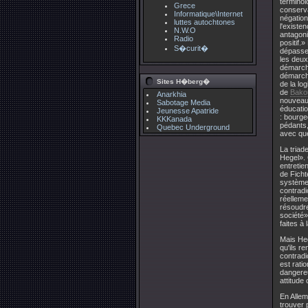
terminol
Grece
conserva
Informatique\Internet
négation
luttes autochtones
l'existe
N.W.O
antagoni
Radio
positif.
S�curit�
dépassem
les deux
démarche
démarche
Sites H�berg�
de la lo
de
Bako
Anarkhia
nouveau 
Sabotage Media
éducatio
Jeunesse Apatride
: bourge
KKKanada
pédants,
Quebec Underground
avec que
La triad
Hegel».
entreti
de Ficht
système 
contradi
réelleme
résoudre
société»
faites à 
Mais Hege
qu'ils re
contradic
est rati
dangereu
attitude
En Allem
trouver 