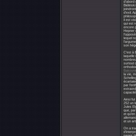
d'abord 
Biélinsk
joindron
d'exil. 
philosop
il est v
qui est 
encore p
Hepner c
l'opposè
lequel no
l'argum
son hégé
C'est à 
laquelle
nombreus
surtout 
orthodox
Bakouni
la vie, m
Schellin
écartaie
par l'e
extraord
capacité
Ainsi fu
252 un l
Jules El
que, par
et qu'en
allemand
et un ar
On a tra
d'interp
pages do