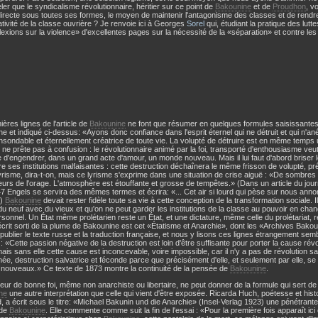
ler que le syndicalisme révolutionnaire, héritier sur ce point de
Bakounine
et de
Proudhon
, v
 directe sous toutes ses formes, le moyen de maintenir l'antagonisme des classes et de rendr
tivité de la classe ouvrière ? Je renvoie ici à Georges
Sorel
qui, étudiant la pratique des lutt
lexions sur la violence» d'excellentes pages sur la nécessité de la «séparation» et contre les
ières lignes de l'article de
Bakounine
ne font que résumer en quelques formules saisissantes
e et indiqué ci-dessus: «Ayons donc confiance dans l'esprit éternel qui ne détruit et qui n'anéa
nsondable et éternellement créatrice de toute vie. La volupté de détruire est en même temps 
 ne prête pas à confusion : le révolutionnaire animé par la foi, transporté d'enthousiasme veu
d'engendrer, dans un grand acte d'amour, un monde nouveau. Mais il lui faut d'abord briser
ire ses institutions malfaisantes : cette destruction déchaînera le même frisson de volupté, p
yrisme, dira-t-on, mais ce lyrisme s'exprime dans une situation de crise aiguë : «De sombre
urs de l'orage. L'atmosphère est étouffante et grosse de tempêtes.» (Dans un article du jo
7 Engels se servira des mêmes termes et écrira: «... Cet air si lourd qui pèse sur nous ann
»)
Bakounine
devait rester fidèle toute sa vie à cette conception de la transformation sociale. 
 du neuf avec du vieux et qu'on ne peut garder les institutions de la classe au pouvoir en c
rsonnel. Un État même prolétarien reste un État, et une dictature, même celle du prolétariat, r
écrit sorti de la plume de Bakounine est cet «Étatisme et Anarchie», dont les «Archives Bakou
 publier le texte russe et la traduction française, et nous y lisons ces lignes étrangement sembla
: «Cette passion négative de la destruction est loin d'être suffisante pour porter la cause rév
mais sans elle cette cause est inconcevable, voire impossible, car il n'y a pas de révolution s
ée, destruction salvatrice et féconde parce que précisément d'elle, et seulement par elle, se 
nouveaux.» Ce texte de 1873 montre la continuité de la pensée de
Bakounine
.
teur de bonne foi, même non anarchiste ou libertaire, ne peut donner de la formule qui sert de 
ne
une autre interprétation que celle qui vient d'être exposée. Ricarda Huch, poétesse et his
, a écrit sous le titre: «Michael Bakunin und die Anarchie» (Insel-Verlag 1923) une pénétrante 
 de
Bakounine
. Elle commente comme suit la fin de l'essai : «Pour la première fois apparaît ici