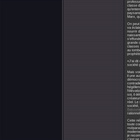
professe
classe d
qu'ente
paysans,
Marx, qu
On peut 
va éclat
nourrir 
naissant
s'effond
grande c
classes 
au tombe
prophéti
«J'ai dit
société 
Mais voi
il une a
démocrat
contradi
hégélien
l'élévati
soi, il d
créateur
réel. L
société,
Bakouni
rationnel
Cette né
toute co
«sépara
moderne 
je recom
c'est se