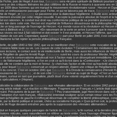
de Fichte, puis de Hegel. A son tour,
Bakounine
sera «le père spirituel» de Biélinski pourtant 
i sera un des critiques littéraires les plus célèbres de la Russie et mourra à quarante ans en 
t en 1839 deux hommes qui ont marqué le mouvement révolutionnaire russe : Herzon et Ogarev
Après un enthousiasme passager pour Fichte, et qui ne laissera pas de trace,
Bakounine
est in
hie de Hegel ; et
Bakounine
se passionne pour la dialectique hégélienne. Il étudie avec ardeu
isiblement envoûté par cette religion nouvelle. Il accepte la puissance absolue de l'esprit et la
réel est rationne», le conduit tout droit «au conformisme politique de sa première jeunesse» (He
lus loin dans cette voie. Herzen est stupéfait de l'influence désastreuse de la philosophie hé
ite un long passage de l'ouvrage de Herzen: «Le monde russe et la révolution» où Herzen é
rent à Biélinski et à
Bakounine
: «En raisonnant de la sorte on arrive à prouver que le mons
us vivons est tout à fait rationnel et doit exister !» Il est probable, et Herzen l'affirme, que
Bak
entation de son ami. Cependant, quand
Bakounine
part pour Berlin en juillet 1840, il est certa
lianisme lui fait rejeter la pensée philosophique française.
Berlin, de juillet 1840 à l'été 1842, que va se manifester chez
Bakounine
cette «vocation de la 
 il restera fidèle toute sa vie. Les causes de cette évolution ? Certainement des méditations p
es lectures, le contact avec la vie intellectuelle de Berlin, mais aussi les influences de Werde
de l'hégélien de gauche Arnold Ruge.
Bakounine
suivit les cours du professeur Werder, hégélie
e et dont le conservatisme aboutissait non à l'action mais à un désespérant immobilisme. Ce 
ne
de l'idéomanie hégélienne, si l'on en croit ce qu'il écrivit dans la «Confession» : «Je cher
ais elle ne contient que la mort et l'ennui ; j'y cherchais l'action et elle n'est qu'inactivité abs
g, pour lequel
Bakounine
conservait un respect attendri, étaient une critique de l'hégélianisme
nt du concret. C'est en octobre 1841 que
Bakounine
fit à Dresde la connaissance d'Arnold Ru
nthousiasme de
Bakounine
; et de son côté
Bakounine
écrivait au sujet de Ruge: «C'est un ho
inaire, surtout en tant que journaliste, plutôt doué d'une volonté singulièrement forte et d'un 
s spéculatives.» (Hepner).
t décidée la collaboration de
Bakounine
aux «Annales allemandes». Et en octobre 1842 parut 
ong article intitulé : «La réaction en Allemagne. Fragment par un Français.» L'article était sign
ysard. Précautions de la part de
Bakounine
? Peu vraisemblable, juge Henri Arvon dans son «B
 l'adoption d'un nom français, «Bakounine entendait souligner qu'un certain retour vers les Fra
 tant qu'hégélien de gauche il s'efforçait désormais de compléter la liberté philosophique, co
e, par la liberté politique et sociale, chère au socialisme français.» Quoi qu'il en soit, la prof
ticle de Ruge devaient entraîner peu après la suppression des «Annales allemandes».
duit en français quelques passages de l'article de
Bakounine
, la fin surtout, et la dernière phr
rétations ridicules, sans naturellement se référer au texte entier. Dans l'ouvrage d'Hepner fi
nt Henri Arvon reproduit textuellement une partie. La présente brochure comble une lacune. C