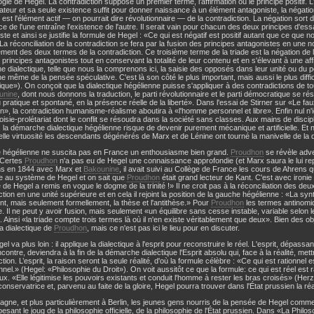
ogie de Hegel. La contradiction suppose un premier terme, l'affirmation ou le principe positif. L
teur et sa seule existence suffit pour donner naissance à un élément antagoniste, la négation
 est l'élément actif — on pourrait dire révolutionnaire — de la contradiction. La négation sort de
nce de l'une entraîne l'existence de l'autre. Il serait vain pour chacun des deux principes d'ess
ste et ainsi se justifie la formule de Hegel : «Ce qui est négatif est positif autant que ce q
» La réconciliation de la contradiction se fera par la fusion des principes antagonistes en une n
ent des deux termes de la contradiction. Ce troisième terme de la triade est la négation de 
 principes antagonistes tout en conservant la totalité de leur contenu et en s'élevant à une af
 dialectique, telle que nous la comprenons ici, la saisie des opposés dans leur unité ou du posi
 même de la pensée spéculative. C'est là son côté le plus important, mais aussi le plus diffi
gique»). On conçoit que la dialectique hégélienne puisse s'appliquer à des contradictions de to
unine
, dont nous donnons la traduction, le parti révolutionnaire et le parti démocratique se 
pratique et spontané, en la présence réelle de la liberté». Dans l'essai de Stirner sur «Le fau
n», la contradiction humanisme-réalisme aboutira à «l'homme personnel et libre». Enfin nul n
oisie-prolétariat dont le conflit se résoudra dans la société sans classes. Aux mains de disciple
 la démarche dialectique hégélienne risque de devenir purement mécanique et artificielle. Et
lle virtuosité les descendants dégénérés de Marx et de Lénine ont tourné la manivelle de la di
e hégélienne ne suscita pas en France un enthousiasme bien grand.
Proudhon
se révèle adve
 Certes
Proudhon
n'a pas eu de Hegel une connaissance approfondie (et Marx saura le lui re
ens en 1844 avec Marx et
Bakounine
, il avait suivi au Collège de France les cours de Ahrens q
e au système de Hegel et on sait que
Proudhon
était grand lecteur de Kant. C'est avec ironie 
de Hegel a remis en vogue le dogme de la trinité !» Il ne croit pas à la réconciliation des deu
ction en une unité supérieure et en cela il rejoint la position de la gauche hégélienne : «La sy
nt, mais seulement formellement, la thèse et l'antithèse.» Pour
Proudhon
les termes antinomi
. Il ne peut y avoir fusion, mais seulement «un équilibre sans cesse instable, variable selon
. Ainsi «la triade compte trois termes là où il n'en existe véritablement que deux». Bien des o
la dialectique de
Proudhon
, mais ce n'est pas ici le lieu pour en discuter.
l va plus loin : il applique la dialectique à l'esprit pour reconstruire le réel. L'esprit, dépassa
ncontre, deviendra à la fin de la démarche dialectique l'Esprit absolu qui, face à la réalité, mettr
tion. L’esprit, la raison seront la seule réalité, d'où la formule célèbre : «Ce qui est rationnel es
onnel.» (Hegel: «Philosophie du Droit»). On voit aussitôt ce que la formule: ce qui est réel est r
x. «Elle légitimise les pouvoirs existants et conduit l'homme à rester les bras croisés» (Herzen
 conservatrice et, parvenu au faite de la gloire, Hegel pourra trouver dans l'État prussien la réal
agne, et plus particulièrement à Berlin, les jeunes gens nourris de la pensée de Hegel comm
pesant le joug de la philosophie officielle, de la philosophie de l'État prussien. Dans «La Philos