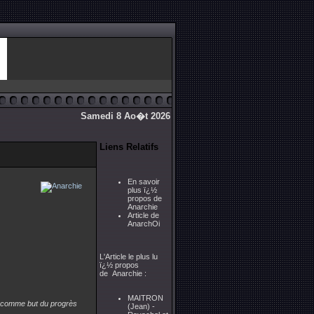
Samedi 8 Ao�t 2026
Liens Relatifs
En savoir
plus ï¿½
propos de
Anarchie
Article de
AnarchOi
L'Article le plus lu
ï¿½ propos
de Anarchie :
MAITRON
e, comme but du progrès
(Jean) -