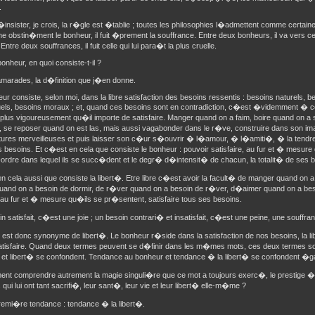
.
d�insister, je crois, la r�gle est �tablie ; toutes les philosophies l�admettent comme certa
e obstin�ment le bonheur, il fuit �prement la souffrance. Entre deux bonheurs, il va vers celu
 Entre deux souffrances, il fuit celle qui lui para�t la plus cruelle.
bonheur, en quoi consiste-t-il ?
amarades, la d�finition que j�en donne.
ur consiste, selon moi, dans la libre satisfaction des besoins ressentis : besoins naturels, 
tuels, besoins moraux ; et, quand ces besoins sont en contradiction, c�est �videmment � celu
e plus vigoureusement qu�il importe de satisfaire. Manger quand on a faim, boire quand on a 
 se reposer quand on est las, mais aussi vagabonder dans le r�ve, construire dans son im
tures merveilleuses et puis laisser son c�ur s�ouvrir � l�amour, � l�amiti�, � la tendre
s besoins. Et c�est en cela que consiste le bonheur : pouvoir satisfaire, au fur et � mesur
ordre dans lequel ils se succ�dent et le degr� d�intensit� de chacun, la totalit� de ses 
 cela aussi que consiste la libert�. Etre libre c�est avoir la facult� de manger quand on 
quand on a besoin de dormir, de r�ver quand on a besoin de r�ver, d�aimer quand on a b
 au fur et � mesure qu�ils se pr�sentent, satisfaire tous ses besoins.
n satisfait, c�est une joie ; un besoin contrari� et insatisfait, c�est une peine, une souffra
est donc synonyme de libert�. Le bonheur r�side dans la satisfaction de nos besoins, la li
satisfaire. Quand deux termes peuvent se d�finir dans les m�mes mots, ces deux termes 
 et libert� se confondent. Tendance au bonheur et tendance � la libert� se confondent �g
nt comprendre autrement la magie singuli�re que ce mot a toujours exerc�, le prestige �t
ui lui ont tant sacrifi�, leur sant�, leur vie et leur libert� elle-m�me ?
remi�re tendance : tendance � la libert�.