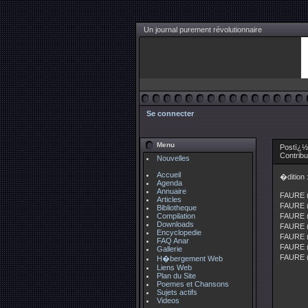
Un journal purement révolutionnaire
Se connecter
Menu
Postï¿½
Contrib
Nouvelles
Accueil
�dition
Agenda
Annuaire
FAURE (
Articles
FAURE (S
Bibliotheque
Compilation
FAURE (S
Downloads
FAURE (S
Encyclopedie
FAURE (S
FAQ Anar
FAURE (
Gallerie
FAURE (
H�bergement Web
Liens Web
Plan du Site
Poemes et Chansons
Sujets actifs
Videos