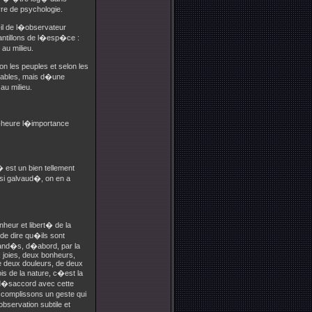
vre de psychologie.
l de l�observateur
antillons de l�esp�ce :
au milieu.
n les peuples et selon les
riables, mais d�une
au milieu.
l�heure l�importance
� est un bien tellement
 si galvaud�, on en a
heur et libert� de la
e dire qu�ils sont
and�s, d�abord, par la
ux joies, deux bonheurs,
de deux douleurs, de deux
s de la nature, c�est la
n d�saccord avec cette
ccomplissons un geste qui
servation subtile et