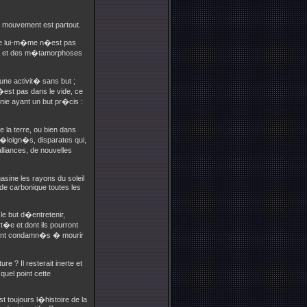
 le mouvement est partout.
davre lui-m�me n�est pas
ons et des m�tamorphoses
une activit� sans but ;
�est pas dans le vide, ce
nie ayant un but pr�cis :
 la terre, ou bien dans
�loign�s, disparates qui,
liances, de nouvelles
sine les rayons du soleil
cide carbonique toutes les
le but d�entretenir,
t�e et dont ils pourront
raient condamn�s � mourir
re ? Il resterait inerte et
quel point cette
t toujours l�histoire de la