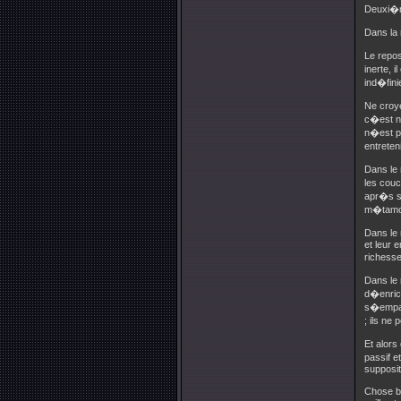
Deuxi�m
Dans la 
Le repos
inerte, 
ind�fini
Ne croye
c�est nu
n�est pa
entreteni
Dans le 
les couc
apr�s s
m�tamo
Dans le 
et leur 
richesse
Dans le 
d�enrich
s�empare
; ils ne
Et alors
passif e
suppositi
Chose bi