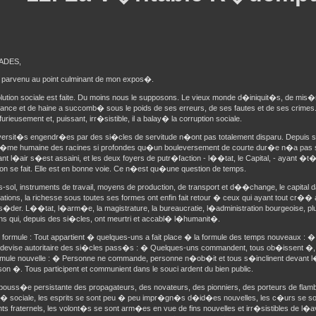
ADES,
i parvenu au point culminant de mon expos�.
ution sociale est faite. Du moins nous le supposons. Le vieux monde d�iniquit�s, de mis�r
nce et de haine a succomb� sous le poids de ses erreurs, de ses fautes et de ses crimes
furieusement et, puissant, irr�sistible, il a balay� la corruption sociale.
ersit�s engendr�es par des si�cles de servitude n�ont pas totalement disparu. Depuis si
�me humaine des racines si profondes qu�un bouleversement de courte dur�e n�a pas suf
t l�air s�est assaini, et les deux foyers de putr�faction - l��tat, le Capital, - ayant �t�
tion se fait. Elle est en bonne voie. Ce n�est qu�une question de temps.
s-sol, instruments de travail, moyens de production, de transport et d��change, le capital 
ations, la richesse sous toutes ses formes ont enfin fait retour � ceux qui ayant tout cr��
s�der. L��tat, l�arm�e, la magistrature, la bureaucratie, l�administration bourgeoise, plu
ions qui, depuis des si�cles, ont meurtri et accabl� l�humanit�.
le formule : Tout appartient � quelques-uns a fait place � la formule des temps nouveaux : �
a devise autoritaire des si�cles pass�s : � Quelques-uns commandent, tous ob�issent 
ormule nouvelle : � Personne ne commande, personne n�ob�it et tous s�inclinent devant l
ison �. Tous participent et communient dans le souci ardent du bien public.
pouss�e persistante des propagateurs, des novateurs, des pionniers, des porteurs de flam
t� sociale, les esprits se sont peu � peu impr�gn�s d�id�es nouvelles, les c�urs se s
ts fraternels, les volont�s se sont arm�es en vue de fins nouvelles et irr�sistibles de l�