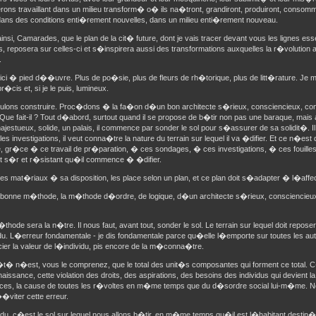
ons travaillant dans un milieu transform� o� ils na�tront, grandiront, produiront, conso
dans des conditions enti�rement nouvelles, dans un milieu enti�rement nouveau.
nsi, Camarades, que le plan de la cit� future, dont je vais tracer devant vous les lignes ess
, reposera sur celles-ci et s�inspirera aussi des transformations auxquelles la r�volution
.
ci � pied d��uvre. Plus de po�sie, plus de fleurs de rh�torique, plus de litt�rature. J
r�cis et, si je le puis, lumineux.
ulons construire. Proc�dons � la fa�on d�un bon architecte s�rieux, consciencieux, co
Que fait-il ? Tout d�abord, surtout quand il se propose de b�tir non pas une baraque, mais
ajestueux, solide, un palais, il commence par sonder le sol pour s�assurer de sa solidit�. Il pr
e les investigations, il veut conna�tre la nature du terrain sur lequel il va �difier. Et ce n�est
e, gr�ce � ce travail de pr�paration, � ces sondages, � ces investigations, � ces fouilles, q
st s�r et r�sistant qu�il commence � �difier.
 les mat�riaux � sa disposition, les place selon un plan, et ce plan doit s�adapter � l�affe
a bonne m�thode, la m�thode d�ordre, de logique, d�un architecte s�rieux, consciencieux
thode sera la n�tre. Il nous faut, avant tout, sonder le sol. Le terrain sur lequel doit repos
du. L�erreur fondamentale - je dis fondamentale parce qu�elle l�emporte sur toutes les au
er la valeur de l�individu, pis encore de la m�conna�tre.
t� n�est, vous le comprenez, que le total des unit�s composantes qui forment ce total. 
ssance, cette violation des droits, des aspirations, des besoins des individus qui devient la
nces, la cause de toutes les r�voltes en m�me temps que du d�sordre social lui-m�me. No
viter cette erreur.
idu, c�est le sol sur lequel nous allons b�tir, en m�me temps qu�il est l�habitant desti