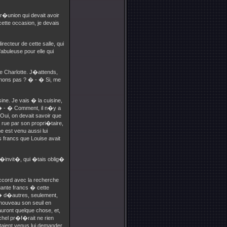
 r�union qui devait avoir
ette occasion, je devais
recteur de cette salle, qui
buleuse pour elle qui
e Charlotte. J�attends,
eunons pas ? � - � Si, me
ine. Je vais � la cuisine,
! � - � Comment, il n�y a
� Oui, on devait savoir que
rue par son propri�taire,
e est venu aussi lui
s francs que Louise avait
l�invit�, qui �tais oblig�
ccord avec la recherche
quante francs � cette
 � d�autres, seulement,
 nouveau son seuil en
auront quelque chose, et,
el pr�f�rait ne rien
taient venus lui demander