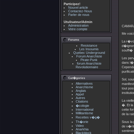
Participez!
Nouvel article
Contactez-Nous
Parler de nous
Utulisateur/Admin
Administration
CAMAR
Votre compte
Me voic
Forums
La r�vol
Resistance
d�ignora
Les Insoumis
souffl� 
Quebec Underground
Forum Anarchiste
Les perv
Pirate-Punk
dans l�
forum Anarchiste
Revolutionnaire
Cependan
purifica
Cat�gories
Sol, sou
Alternatives
manifest
Anarchisme
tout pos
Anglais
institut
Appel
Autres
La vieil
Citations
�. Et l
�cologie
International
cette f
Millitantisme
de la ra
Recettes v�g�
Th�orie
Sous la 
Video
de v�ri
Anarkhia
sentimen
Blackblock