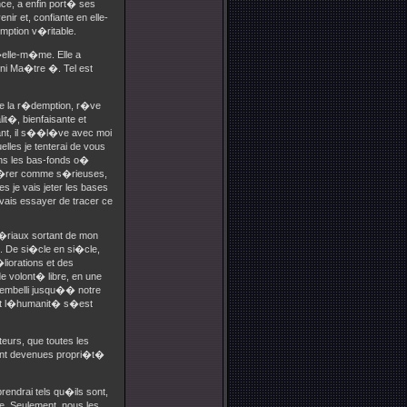
nce, a enfin port� ses
ir et, confiante en elle-
ption v�ritable.
d�elle-m�me. Elle a
 ni Ma�tre �. Tel est
ue la r�demption, r�ve
it�, bienfaisante et
ant, il s��l�ve avec moi
lles je tenterai de vous
ans les bas-fonds o�
sid�rer comme s�rieuses,
 je vais jeter les bases
 vais essayer de tracer ce
�riaux sortant de mon
. De si�cle en si�cle,
liorations et des
e volont� libre, en une
 embelli jusqu�� notre
ont l�humanit� s�est
teurs, que toutes les
ont devenues propri�t�
rendrai tels qu�ils sont,
re. Seulement, nous les