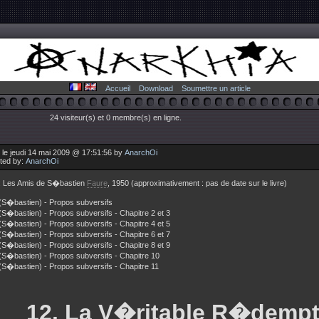
Accueil
Download
Soumettre un article
24 visiteur(s) et 0 membre(s) en ligne.
 le jeudi 14 mai 2009 @ 17:51:56 by
AnarchOi
uted by:
AnarchOi
 : Les Amis de S�bastien
Faure
, 1950 (approximativement : pas de date sur le livre)
S�bastien) - Propos subversifs
�bastien) - Propos subversifs - Chapitre 2 et 3
�bastien) - Propos subversifs - Chapitre 4 et 5
�bastien) - Propos subversifs - Chapitre 6 et 7
�bastien) - Propos subversifs - Chapitre 8 et 9
S�bastien) - Propos subversifs - Chapitre 10
S�bastien) - Propos subversifs - Chapitre 11
12. La V�ritable R�dempt