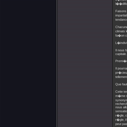
l��dific
Faisons
impartia
tendance
Chacune 
climats
fa�on ce
L�indivi
Il nous
capitale.
Premi�r
Il pourr
pr�cieux
telleme
Que faut
Cette te
m�me ma
synonym
recherch
nous all
sensatio
r�gle, c
r�gle, i
peut pa