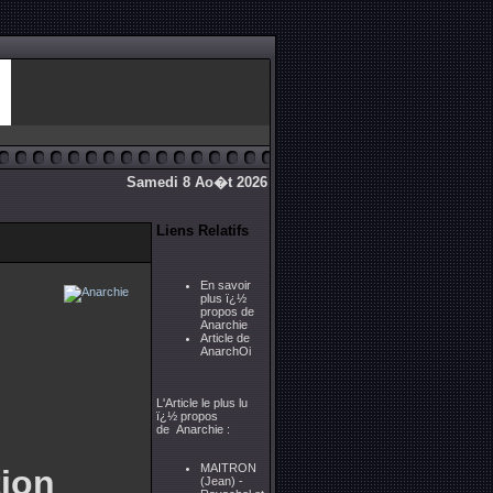
Samedi 8 Ao�t 2026
Liens Relatifs
En savoir
plus ï¿½
propos de
Anarchie
Article de
AnarchOi
L'Article le plus lu
ï¿½ propos
de Anarchie :
MAITRON
ion
(Jean) -