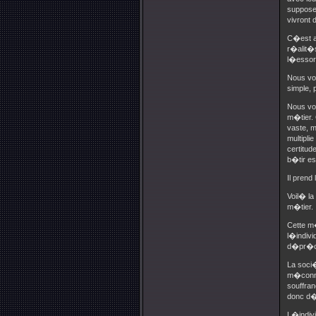
supposer
vivront 
C�est ai
r�alit�s
l�essor
Nous voi
simple, p
Nous vo
m�tier. 
vaste, m
multipli
certitud
b�tir e
Il prend
Voil� l
m�tier.
Cette m�
l�indivi
d�pr�ci
La soci�
m�connai
souffra
donc d��
L�indiv