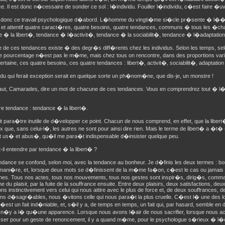
e. Il est donc n�cessaire de sonder ce sol : l�individu. Fouiller l�individu, c�est faire �u
 donc ce travail psychologique d�abord. L�homme du vingti�me si�cle pr�sente � l��i
l et attentif quatre caract�res, quatre besoins, quatre tendances, communs � tous les �ch
 � la libert�, tendance � l�activit�, tendance � la sociabilit�, tendance � l�adaptation 
de ces tendances existe � des degr�s diff�rents chez les individus. Selon les temps, selo
 le pourcentage n�est pas le m�me, mais chez tous on rencontre, dans des proportions va
rtaine, ces quatre besoins, ces quatre tendances : libert�, activit�, sociabilit�, adaptation 
du qui ferait exception serait en quelque sorte un ph�nom�ne, que dis-je, un monstre !
 faut, Camarades, dire un mot de chacune de ces tendances. Vous en comprendrez tout � 
e tendance : tendance � la libert�.
ait para�tre inutile de d�velopper ce point. Chacun de nous comprend, en effet, que la libert
 que, sans celui-l�, les autres ne sont pour ainsi dire rien. Mais le terme de libert� a �t�
nt us� et abus�, qu�il me para�t indispensable d�insister quelque peu.
-il entendre par tendance � la libert� ?
ndance se confond, selon moi, avec la tendance au bonheur. Je d�finis les deux termes : bon
ni�re, et, lorsque deux mots se d�finissent de la m�me fa�on, c�est le cas ou jamais d
es. Tous nos actes, tous nos mouvements, tous nos gestes sont inspir�s, dirig�s, comm
e du plaisir, par la fuite de la souffrance ensuite. Entre deux plaisirs, deux satisfactions, de
ons instinctivement vers celui qui nous attire avec le plus de force et, de deux souffrances, 
ns d�sagr�ables, nous �vitons celle qui nous para�t la plus cruelle. C�est l� une des loi
�est un fait ind�niable, et, s�il y a, de temps en temps, un fait qui, par hasard, semble e
l n�y a l� qu�une apparence. Lorsque nous avons l�air de nous sacrifier, lorsque nous a
sser pour un geste de renoncement, il y a quand m�me, pour le psychologue s�rieux � l�ob