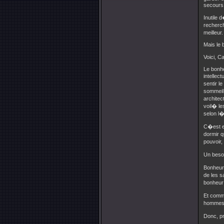
secours
Inutile 
recherch
meilleur.
Mais le 
Voici, C
Le bonhe
intellec
sentir l
sommeil,
architec
voil� le
selon l�
C�est en
dormir 
pouvoir,
Un besoi
Bonheur 
de les 
bonheur
Et comme
hommes q
Donc, p