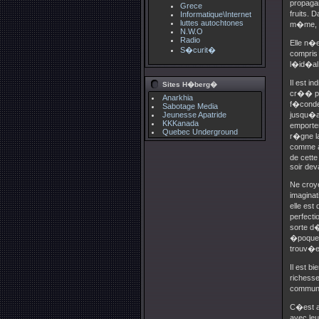
propagan
Grece
fruits. 
Informatique\Internet
luttes autochtones
m�me, m
N.W.O
Radio
Elle n�e
S�curit�
compris 
l�id�al
Il est 
Sites H�berg�
cr�� par
Anarkhia
f�conde
Sabotage Media
Jeunesse Apatride
jusqu�au
KKKanada
emporter
Quebec Underground
r�gne la
comme ad
de cette
soir dev
Ne croy
imaginat
elle est
perfecti
sorte d
�poque,
trouv�
Il est b
richess
commune
C�est av
avec leu