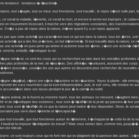
e tendance : tendance � l�activit�.
nature, tout s�agite, tout se meut, tout fonctionne, tout travaille ; le repos n�est nulle part,
, ce serait la maladie, l�inertie, ce serait la mort, et encore le terme est impropre ; le ca
il est en mouvement incessant, il marche vers des migrations constantes, des transformati
es. Il n�y a pas de repos dans la nature, m�me quand il y a un repos apparent.
z pas que cette activit� qui caract�rise tout ce qui est dans la nature, tous les �tres, soit 
e activit� qui a des fins pr�cises, un but d�termin�. Si tout travaille dans la nature, ce n
s une activit� en pure perte qui anime et actionne tous les �tres, c�est une activit� d�fi
r, enrichir, embellir, d�velopper la vie.
r�gne min�ral, ce sont les corps qui se recherchent ou bien dans les entrailles profondes de
hes plus profondes de la mer, de l�oc�an. Des affinit�s r�unissent, associent des corps 
��tre associ�s, soud�s les uns aux autres se dissocient pour rechercher de nouvelles al
rphoses.
r�gne v�g�tal, c�est une s�rie d�actions et de r�actions. Voyez la plante : elle emmaga
emprunte les sucs nourriciers qui lui sont indispensables, puis, le soir venu, elle restitue en a
s accumul�es dans ses tissus pendant le jour � la clart� du soleil.
r�gne animal, de la fourmi au monstre marin, tous les animaux se meuvent, s�agitent dans 
ir et de d�velopper leur existence ; tous sont � l�aff�t de la proie qui passera � leur por
r, tous sont � l�aff�t de ce que la nature peut mettre � leur disposition. Sinon, ils se
 pourraient pas vivre dans l�inertie et l�incapacit�.
 que tout travaille, que tout fonctionne autour de l�homme, il �chapperait � cette loi de la natu
t il faudrait lui imposer l�obligation du travail ? Mais vous sentez bien, comme moi, jusqu�� 
on est ridicule.
zarre, ce sont toujours ceux qui ne font rien qui se plaignent de la paresse des autres ; c�es