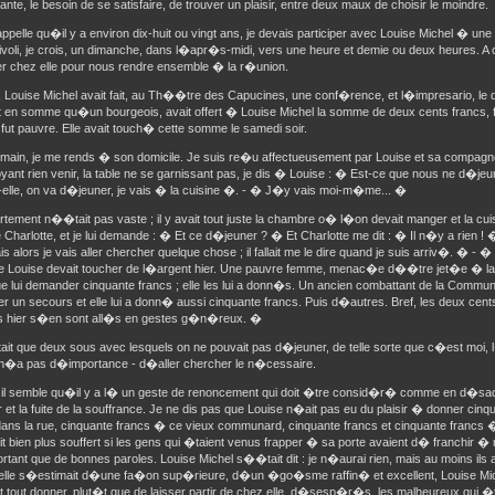
te, le besoin de se satisfaire, de trouver un plaisir, entre deux maux de choisir le moindre.
ppelle qu�il y a environ dix-huit ou vingt ans, je devais participer avec Louise Michel � une
ivoli, je crois, un dimanche, dans l�apr�s-midi, vers une heure et demie ou deux heures. A c
r chez elle pour nous rendre ensemble � la r�union.
e, Louise Michel avait fait, au Th��tre des Capucines, une conf�rence, et l�impresario, le di
en somme qu�un bourgeois, avait offert � Louise Michel la somme de deux cents francs, fa
 fut pauvre. Elle avait touch� cette somme le samedi soir.
main, je me rends � son domicile. Je suis re�u affectueusement par Louise et sa compagn
oyant rien venir, la table ne se garnissant pas, je dis � Louise : � Est-ce que nous ne d�j
elle, on va d�jeuner, je vais � la cuisine �. - � J�y vais moi-m�me... �
ement n��tait pas vaste ; il y avait tout juste la chambre o� l�on devait manger et la cuis
e Charlotte, et je lui demande : � Et ce d�jeuner ? � Et Charlotte me dit : � Il n�y a rien 
ais alors je vais aller chercher quelque chose ; il fallait me le dire quand je suis arriv�. � - 
re Louise devait toucher de l�argent hier. Une pauvre femme, menac�e d��tre jet�e � la 
e lui demander cinquante francs ; elle les lui a donn�s. Un ancien combattant de la Commun
 un secours et elle lui a donn� aussi cinquante francs. Puis d�autres. Bref, les deux cent
 hier s�en sont all�s en gestes g�n�reux. �
stait que deux sous avec lesquels on ne pouvait pas d�jeuner, de telle sorte que c�est moi, 
i n�a pas d�importance - d�aller chercher le n�cessaire.
, il semble qu�il y a l� un geste de renoncement qui doit �tre consid�r� comme en d�sa
ir et la fuite de la souffrance. Je ne dis pas que Louise n�ait pas eu du plaisir � donner cin
ans la rue, cinquante francs � ce vieux communard, cinquante francs et cinquante francs
ait bien plus souffert si les gens qui �taient venus frapper � sa porte avaient d� franchir �
ant que de bonnes paroles. Louise Michel s��tait dit : je n�aurai rien, mais au moins ils 
lle s�estimait d�une fa�on sup�rieure, d�un �go�sme raffin� et excellent, Louise Mich
t tout donner, plut�t que de laisser partir de chez elle, d�sesp�r�s, les malheureux qui �