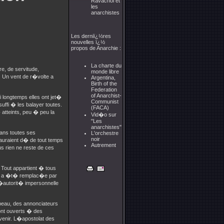
Ravachol et
les
anarchistes
Les derniï¿½res
nouvelles ï¿½
propos de Anarchie :
La charte du
e, de servitude,
monde libre
. Un vent de r�volte a
Argentina,
Birth of the
Federation
of Anarchist-
 longtemps elles ont jet�
Communist
fi � les balayer toutes.
(FACA)
 atteints, peu � peu la
Vid�o sur
"Les
anarchistes"
dans toutes ses
L'orchestre
noir
 auraient d� de tout temps
Autrement
s rien ne reste de ces
 Tout appartient � tous
�, a �t� remplac�e par
�autorit� impersonnelle
beau, des annonciateurs
ont ouverts � des
avenir. L�apostolat des