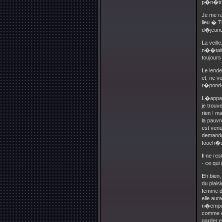
p�n�tran
Je me ra
lieu � T
d�jeune
La veill
n��tait 
toujours
Le lende
et, ne v
r�pond-
L�appart
je trouv
rien ! m
la pauv
est venu
demander
touch�s
Il ne re
- ce qu
Eh bien
du plais
femme d
elle aur
n�emport
comme e
garder e