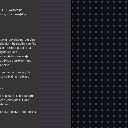
ine. Oui, l�homme
i qui lui para�t le
besoins physiques, besoins
i dont l�aiguillon se fait
soif, dormir quand on a
agination des
sse, � la fraternit�,
e qu�ils se pr�sentent,
besoins.
a besoin de manger, de
esoin d�aimer, c�est
nce.
bert� dans la possibilit�
sont synonymes. Donc
alement.
onnant qu�il a eu sur les