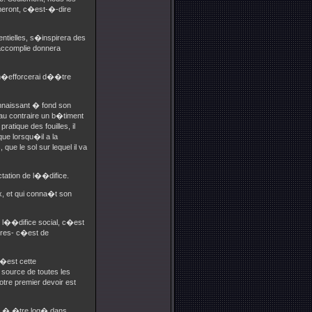
mmeront, c�est-�-dire
entielles, s�inspirera des
 accomplie donnera
e m�efforcerai d��tre
nnaissant � fond son
 au contraire un b�timent
atique des fouilles, il
 que lorsqu�il a la
ue le sol sur lequel il va
ctation de l��difice.
, et qui conna�t son
er l��difice social, c�est
tres- c�est de
C�est cette
 source de toutes les
tre premier devoir est
n� � �tre log� dans