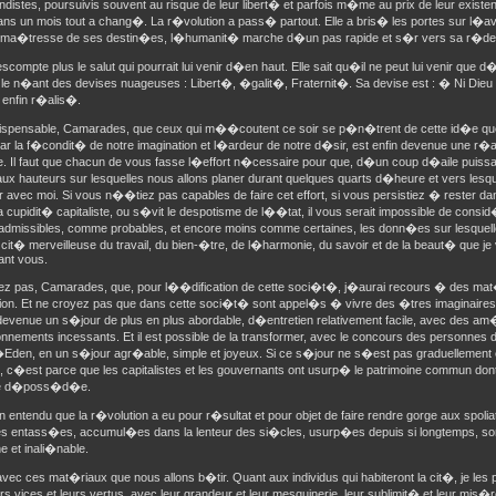
distes, poursuivis souvent au risque de leur libert� et parfois m�me au prix de leur existe
Dans un mois tout a chang�. La r�volution a pass� partout. Elle a bris� les portes sur l�aven
a�tresse de ses destin�es, l�humanit� marche d�un pas rapide et s�r vers sa r�dem
scompte plus le salut qui pourrait lui venir d�en haut. Elle sait qu�il ne peut lui venir que 
le n�ant des devises nuageuses : Libert�, �galit�, Fraternit�. Sa devise est : � Ni Dieu
 enfin r�alis�.
indispensable, Camarades, que ceux qui m��coutent ce soir se p�n�trent de cette id�e q
 la f�condit� de notre imagination et l�ardeur de notre d�sir, est enfin devenue une r�al
. Il faut que chacun de vous fasse l�effort n�cessaire pour que, d�un coup d�aile puiss
x hauteurs sur lesquelles nous allons planer durant quelques quarts d�heure et vers lesque
 avec moi. Si vous n��tiez pas capables de faire cet effort, si vous persistiez � rester d
 cupidit� capitaliste, ou s�vit le despotisme de l��tat, il vous serait impossible de con
missibles, comme probables, et encore moins comme certaines, les donn�es sur lesquelles
 cit� merveilleuse du travail, du bien-�tre, de l�harmonie, du savoir et de la beaut� que je
ant vous.
ez pas, Camarades, que, pour l��dification de cette soci�t�, j�aurai recours � des mat
ion. Et ne croyez pas que dans cette soci�t� sont appel�s � vivre des �tres imaginaires
 devenue un s�jour de plus en plus abordable, d�entretien relativement facile, avec des am�
onnements incessants. Et il est possible de la transformer, avec le concours des personnes d
�Eden, en un s�jour agr�able, simple et joyeux. Si ce s�jour ne s�est pas graduellement
 c�est parce que les capitalistes et les gouvernants ont usurp� le patrimoine commun d
e d�poss�d�e.
ien entendu que la r�volution a eu pour r�sultat et pour objet de faire rendre gorge aux spolia
es entass�es, accumul�es dans la lenteur des si�cles, usurp�es depuis si longtemps, s
 et inali�nable.
ec ces mat�riaux que nous allons b�tir. Quant aux individus qui habiteront la cit�, je les p
rs vices et leurs vertus, avec leur grandeur et leur mesquinerie, leur sublimit� et leur mis�