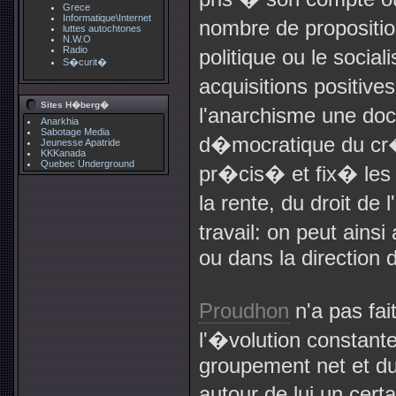
Grece
Informatique\Internet
nombre de propositi
luttes autochtones
N.W.O
Radio
politique ou le soci
S�curit�
acquisitions positiv
Sites H�berg�
l'anarchisme une doc
Anarkhia
Sabotage Media
d�mocratique du cr�
Jeunesse Apatride
KKKanada
Quebec Underground
pr�cis� et fix� les t
la rente, du droit de 
travail: on peut ains
ou dans la direction
Proudhon
n'a pas fa
l'�volution constante
groupement net et du
autour de lui un ce