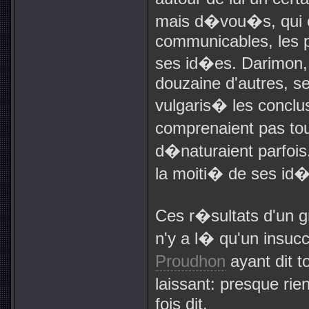
mais d�vou�s, qui o
communicables, les pl
ses id�es. Darimon,
douzaine d'autres, se
vulgaris� les conclus
comprenaient pas tou
d�naturaient parfois
la moiti� de ses id
Ces r�sultats d'un gr
n'y a l� qu'un insucc
Proudhon
ayant dit to
laissant: presque ri
fois dit.