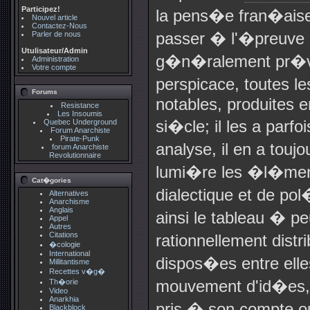
Participez!
la pens�e fran�aise e
Nouvel article
Contactez-Nous
passer � l'�preuve 
Parler de nous
Utulisateur/Admin
g�n�ralement pr�ve
Administration
Votre compte
perspicace, toutes l
Forums
notables, produites e
Resistance
Les Insoumis
si�cle; il les a parf
Quebec Underground
Forum Anarchiste
Pirate-Punk
analyse, il en a touj
forum Anarchiste
Revolutionnaire
lumi�re les �l�ments
Cat�gories
dialectique et de p
Alternatives
Anarchisme
Anglais
ainsi le tableau � p
Appel
Autres
Citations
rationnellement dist
�cologie
International
dispos�es entre elle
Millitantisme
Recettes v�g�
mouvement d'id�es, d
Th�orie
Video
Anarkhia
pris � son compte o
Blackblock