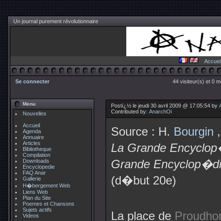
Un journal purement révolutionnaire
Accuei
Se connecter
44 visiteur(s) et 0 
Menu
Postï¿½ le jeudi 30 avril 2009 @ 17:05:54 by
Contributed by:
AnarchOi
Nouvelles
Accueil
Source : H.
Bourgin
,
Agenda
Annuaire
Articles
La Grande Encyclop
Bibliotheque
Compilation
Grande Encyclop�d
Downloads
Encyclopedie
FAQ Anar
(d�but 20e)
Gallerie
H�bergement Web
Liens Web
Plan du Site
Poemes et Chansons
Sujets actifs
La place de
Proudho
Videos