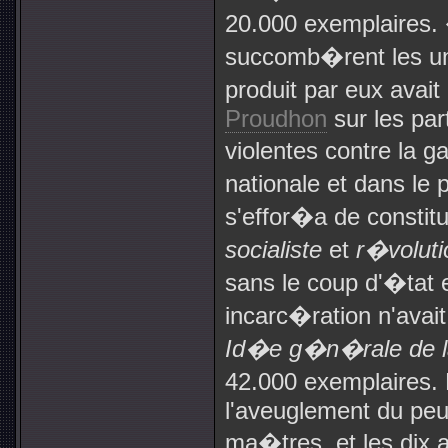
20.000 exemplaires.
succomb�rent les uns
produit par eux avait
Proudhon
sur les part
violentes contre la 
nationale et dans le p
s'effor�a de constit
socialiste
et
r�voluti
sans le coup d'�tat e
incarc�ration n'avai
Id�e g�n�rale de l
42.000 exemplaires. 
l'aveuglement du peup
ma�tres, et les dix 