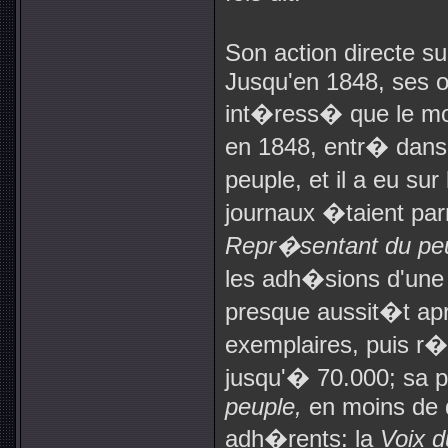
Son action directe su
Jusqu'en 1848, ses o
int�ress� que le mo
en 1848, entr� dans la
peuple, et il a eu su
journaux �taient par
Repr�sentant du pe
les adh�sions d'une 
presque aussit�t apr
exemplaires, puis r�
jusqu'� 70.000; sa 
peuple,
en moins de 
adh�rents: la
Voix 