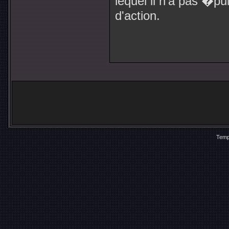
lequel il n'a pas �pu
d'action.
Temp