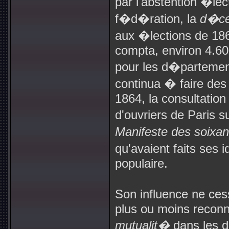
par l'abstention �le
f�d�ration, la
d�ce
aux �lections de 186
compta, environ 4.60
pour les d�partement
continua � faire des
1864, la consultatio
d'ouvriers de Paris su
Manifeste des soixa
qu'avaient faits ses
populaire.
Son influence ne ces
plus ou moins recon
mutualit�
dans les 