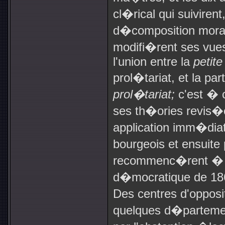
cl�rical qui suiviren
d�composition morale
modifi�rent ses vues 
l'union entre la
petit
prol�tariat, et la pa
prol�tariat;
c'est � c
ses th�ories revi
application imm�dia
bourgeois et ensuite
recommenc�rent � p
d�mocratique de 1863
Des centres d'opposi
quelques d�partement