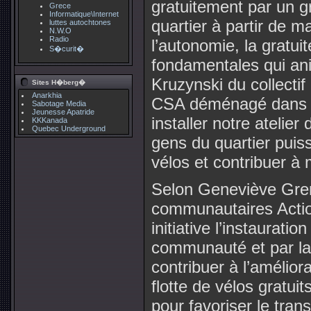
gratuitement par un g
Grece
Informatique\Internet
quartier à partir de m
luttes autochtones
N.W.O
Radio
l’autonomie, la gratui
S�curit�
fondamentales qui ani
Kruzynski du collectif
Sites H�berg�
Anarkhia
CSA déménagé dans s
Sabotage Media
Jeunesse Apatride
installer notre atelier
KKKanada
Quebec Underground
gens du quartier puis
vélos et contribuer à m
Selon Geneviève Gren
communautaires Action
initiative l’instauratio
communauté et par l
contribuer à l’améliora
flotte de vélos gratui
pour favoriser le trans