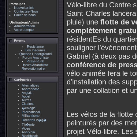
Vélo-libre du Centre 
Participez!
Nouvel article
Saint-Charles lancer
Contactez-Nous
Parler de nous
pluie) une
flotte de v
Utulisateur/Admin
Administration
complètement gratu
Votre compte
résidentEs du quartie
Forums
souligner l’événement
Resistance
Les Insoumis
Quebec Underground
Gabriel (à deux pas d
Forum Anarchiste
Pirate-Punk
conférence de press
forum Anarchiste
Revolutionnaire
vélo animée fera le to
d’installation des sup
Cat�gories
Alternatives
par une collation et un
Anarchisme
Anglais
Appel
Autres
Citations
�cologie
International
Les vélos de la flotte
Millitantisme
Recettes v�g�
peinturés par des me
Th�orie
Video
projet Vélo-libre. Les
Anarkhia
Blackblock