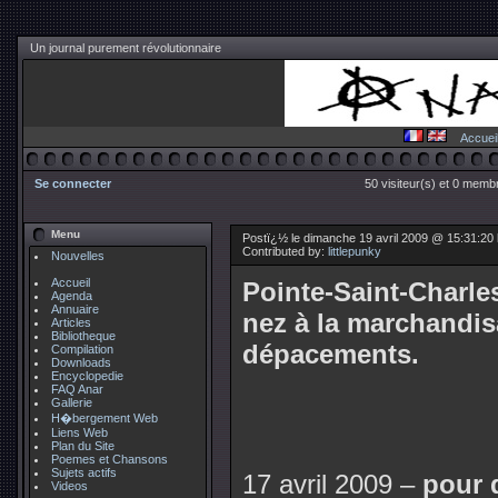
Un journal purement révolutionnaire
Accuei
Se connecter
50 visiteur(s) et 0 membr
Menu
Postï¿½ le dimanche 19 avril 2009 @ 15:31:20 b
Contributed by:
littlepunky
Nouvelles
Accueil
Pointe-Saint-Charles
Agenda
Annuaire
nez à la marchandis
Articles
Bibliotheque
dépacements.
Compilation
Downloads
Encyclopedie
FAQ Anar
Gallerie
H�bergement Web
Liens Web
Plan du Site
Poemes et Chansons
Sujets actifs
17 avril 2009 –
pour 
Videos