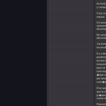
Au fond
y compr
C'est ce
naturel.
On pourr
viennent
dissona
Ne serai
discord
J'ai ins
excessif
Il y a d
perdiren
et il es
mouvemen
pour se
sont exp
�tant co
par amou
cons�que
D'un aut
que la c
pr�parat
chose de
Puissent