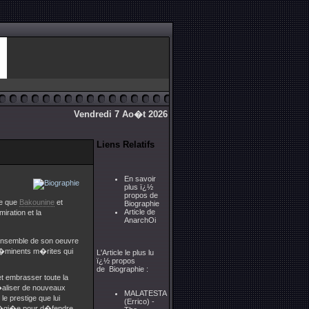
Vendredi 7 Ao�t 2026
Liens Relatifs
En savoir
plus ï¿½
propos de
re que
Bakounine
et
Biographie
Article de
iration et la
AnarchOi
'ensemble de son oeuvre
 �minents m�rites qui
L'Article le plus lu
ï¿½ propos
de Biographie :
t embrasser toute la
r�aliser de nouveaux
MALATESTA
 le prestige que lui
(Errico) -
il�gi�e pour d�fendre,