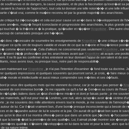
 de souffrances et de dangers, la cause populaire, et de plus la fascination qu'exer�ait sa pe
 avaient la chance de l'approcher), tout cela lui donnait une telle notori�t� et une telle influen
artie c'�tait vrai, comme le ma�tre reconnu tel par la grande majorit� des anarchistes.
toute critique fut d�courag�e et cela eut pour cause un arr�t dans le d�veloppement de l'i
es ann�es, malgr� l'esprit iconoclaste et progressiste des anarchistes, la plus grande parti
qui touchait � la th�orie et � la pratique, qu'�tudier et r�p�ter
Kropotkine
. Dire autre cho
aucoup de camarades presque une h�r�sie.
ra�t donc n�cessaire de soumettre les enseignements de
Kropotkine
� une critique s�v�
tinguer ce qu'ils ont de toujours valable et vivant de ce que la th�orie et l'exp�rience post
� comme �tant erron�. Cela d'ailleurs ne concernerait pas seulement
Kropotkine
, car le
er �taient d�j� profess�es par les anarchistes avant que
Kropotkine
ait acquis une posit
t. II ne fit que les confirmer et les entretenir en leur donnant l'appui de son talent et de son
litants, nous avons tous, ou presque tous, notre part de responsabilit�.
vant maintenant sur
Kropotkine
, je n'ai pas l'intention d'examiner � fond toute sa doctrine.
rer quelques impressions et quelques souvenirs qui pourront servir, je crois, � faire mieux
lit� morale et intellectuelle et aussi mieux comprendre ses m�rites et ses d�fauts.
abord je veux dire quelques mots qui me viennent du coeur, car je ne peux pas penser �
Kro
ouvenir de son immense bont�. Je me rappelle ce qu'il a fait � Gen�ve au cours de l'hiver 
e r�fugi�s italiens dans un �tat d'extr�me mis�re et dont je faisais partie ; je me souvie
erais maternels, qu'il eut pour moi � Londres, une nuit, alors qu'apr�s avoir �t� victime d'un 
te ; je me souviens des mille attentions envers tout le monde, je me souviens de l'atmosph�
t autour de lui. Car il �tait vraiment bon, d'une bont� presque inconsciente qui a besoin de r
ces et de r�pandre autour de lui le sourire et la joie. On aurait dit qu'il �tait bon sans le savoi
pas qu'on le dise et il se montra offens� parce que dans un article que j'�crivis � l'occasio
dit que la bont� �tait la premi�re de ses qualit�s. Lui, il aimait plut�t montrer son �nergie 
derni�res qualit�s s'�taient d�velopp�es en lui dans la lutte et pour la lutte, alors que la
e de sa nature intime.