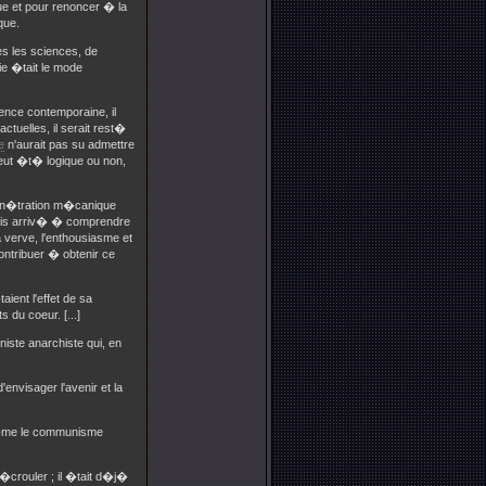
que et pour renoncer � la
que.
es les sciences, de
ie �tait le mode
ience contemporaine, il
tuelles, il serait rest�
e
n'aurait pas su admettre
l eut �t� logique ou non,
rp�n�tration m�canique
ais arriv� � comprendre
a verve, l'enthousiasme et
contribuer � obtenir ce
ient l'effet de sa
s du coeur. [...]
niste anarchiste qui, en
envisager l'avenir et la
 m�me le communisme
s'�crouler ; il �tait d�j�