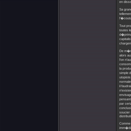
en disso
Sa grand
tellemen
l'�coutai
Tout pro
toutes l
d�priman
capital
chargent
De m�me,
alors au
l'on n'a
consomma
la produ
simple d
utopiste
normalem
il faudr
n'existe
envisage
pensant 
par cer
conclus
soucier 
distribut
Comme 
imm�diat