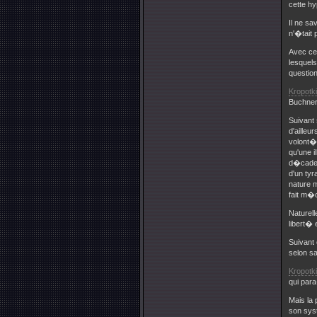
cette h
Il ne sa
n'�tait 
Avec ce
lesquels
questio
Kropotk
Buchner
Suivant
d'ailleu
volont� 
qu'une i
d�caden
d'un tyr
nature m
fait m�
Naturell
libert� 
Suivant 
selon sa
Kropotk
qui para
Mais la 
son syst