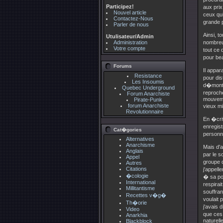
Participez!
aux prix
Nouvel article
ceux qui
Contactez-Nous
grande p
Parler de nous
Ainsi, 
Utulisateur/Admin
Administration
nombreus
Votre compte
tout ce 
pour be
Forums
Il appa
Resistance
pour dis
Les Insoumis
d�montr
Quebec Underground
reproch
Forum Anarchiste
mouvemen
Pirate-Punk
forum Anarchiste
vieux mi
Revolutionnaire
En �cri
enregist
Cat�gories
personna
Alternatives
Anarchisme
Mais d'
Anglais
par le s
Appel
groupe d
Autres
Citations
j'appell
�cologie
� sa por
International
respirai
Millitantisme
souffran
Recettes v�g�
voulait 
Th�orie
j'avais 
Video
que ces 
Anarkhia
naturell
Blackblock