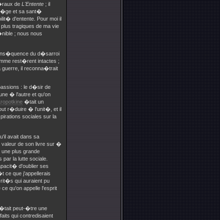
n�raux de
L'Entente
; il
l'�ge et sa sant�
lit� d'entente. Pour moi il
 plus tragiques de ma vie
�nible ; nous nous
 cons�quence du d�sarroi
homme rest�rent intactes ;
guerre, il reconna�trait
ssions : le d�sir de
une � l'autre et qu'on
ropotkine
�tait un
t r�duire � l'unit�, et il
pirations sociales sur la
il avait dans sa
valeur de son livre sur �
er une plus grande
par la lutte sociale.
apacit� d'oublier ses
t ce que j'appellerais
�rit�s qui auraient pu
e qu'on appelle l'esprit
C'�tait peut-�tre une
aits qui contredisaient