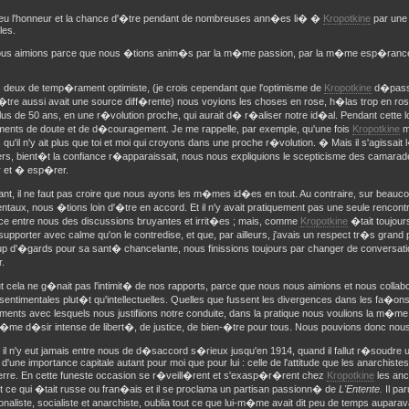
ai eu l'honneur et la chance d'�tre pendant de nombreuses ann�es li� �
Kropotkine
par une 
les.
us aimions parce que nous �tions anim�s par la m�me passion, par la m�me esp�rance
.
s deux de temp�rament optimiste, (je crois cependant que l'optimisme de
Kropotkine
d�passa
�tre aussi avait une source diff�rente) nous voyions les choses en rose, h�las trop en rose
s de 50 ans, en une r�volution proche, qui aurait d� r�aliser notre id�al. Pendant cette l
ents de doute et de d�couragement. Je me rappelle, par exemple, qu'une fois
Kropotkine
m
s qu'il n'y ait plus que toi et moi qui croyons dans une proche r�volution. � Mais il s'agissa
rs, bient�t la confiance r�apparaissait, nous nous expliquions le scepticisme des camarad
er et � esp�rer.
nt, il ne faut pas croire que nous ayons les m�mes id�es en tout. Au contraire, sur beau
taux, nous �tions loin d'�tre en accord. Et il n'y avait pratiquement pas une seule rencon
ce entre nous des discussions bruyantes et irrit�es ; mais, comme
Kropotkine
�tait toujour
supporter avec calme qu'on le contredise, et que, par ailleurs, j'avais un respect tr�s grand 
p d'�gards pour sa sant� chancelante, nous finissions toujours par changer de conversati
.
t cela ne g�nait pas l'intimit� de nos rapports, parce que nous nous aimions et nous colla
sentimentales plut�t qu'intellectuelles. Quelles que fussent les divergences dans les fa�ons
uments avec lesquels nous justifiions notre conduite, dans la pratique nous voulions la m�
m�me d�sir intense de libert�, de justice, de bien-�tre pour tous. Nous pouvions donc nou
, il n'y eut jamais entre nous de d�saccord s�rieux jusqu'en 1914, quand il fallut r�soudr
 d'une importance capitale autant pour moi que pour lui : celle de l'attitude que les anarchis
erre. En cette funeste occasion se r�veill�rent et s'exasp�r�rent chez
Kropotkine
les an
t ce qui �tait russe ou fran�ais et il se proclama un partisan passionn� de
L'Entente.
Il par
ionaliste, socialiste et anarchiste, oublia tout ce que lui-m�me avait dit peu de temps auparav