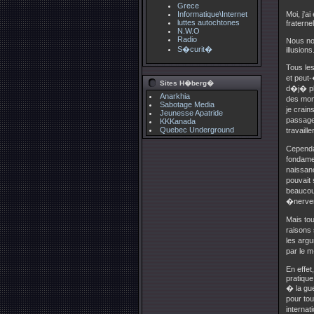
Grece
Informatique\Internet
Moi, j'
luttes autochtones
fraternel
N.W.O
Radio
Nous no
S�curit�
illusions
Tous le
et peut-
Sites H�berg�
d�j� plu
Anarkhia
des mom
Sabotage Media
je crain
Jeunesse Apatride
passage
KKKanada
Quebec Underground
travaill
Cependa
fondamen
naissan
pouvait 
beaucou
�nerver
Mais tou
raisons 
les arg
par le 
En effet
pratique
� la gu
pour tou
internat