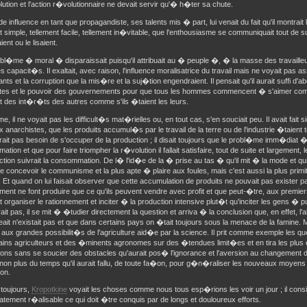
lution et l'action r�volutionnaire ne devait servir qu'� h�ter sa chute.
e influence en tant que propagandiste, ses talents mis � part, lui venait du fait qu'il montra
t simple, tellement facile, tellement in�vitable, que l'enthousiasme se communiquait tout de 
ent ou le lisaient.
bl�me � moral � disparaissait puisqu'il attribuait au � peuple �, � la masse des travailleur
es capacit�s. Il exaltait, avec raison, l'influence moralisatrice du travail mais ne voyait pas as
ts et la corruption que la mis�re et la suj�tion engendraient. Il pensait qu'il aurait suffi d'ab
istes et le pouvoir des gouvernements pour que tous les hommes commencent � s'aimer co
 des int�r�ts des autres comme s'ils �taient les leurs.
 il ne voyait pas les difficult�s mat�rielles ou, en tout cas, s'en souciait peu. Il avait fai
x anarchistes, que les produits accumul�s par le travail de la terre ou de l'industrie �taient
urait pas besoin de s'occuper de la production ; il disait toujours que le probl�me imm�diat �t
tion et que pour faire triompher la r�volution il fallait satisfaire, tout de suite et largement,
ction suivrait la consommation. De l� l'id�e de la � prise au tas � qu'il mit � la mode et qui
e concevoir le communisme et la plus apte � plaire aux foules, mais c'est aussi la plus primit
. Et quand on lui faisait observer que cette accumulation de produits ne pouvait pas exister 
ent ne font produire que ce qu'ils peuvent vendre avec profit et que peut-�tre, aux premier
ait organiser le rationnement et inciter � la production intensive plut�t qu'inciter les gens � 
rait pas, il se mit � �tudier directement la question et arriva � la conclusion que, en effet, l'
ait n'existait pas et que dans certains pays on �tait toujours sous la menace de la famine. Ma
aux grandes possibilit�s de l'agriculture aid�e par la science. Il prit comme exemple les q
tains agriculteurs et des �minents agronomes sur des �tendues limit�es et en tira les plu
ions sans se soucier des obstacles qu'aurait pos� l'ignorance et l'aversion au changement
non plus du temps qu'il aurait fallu, de toute fa�on, pour g�n�raliser les nouveaux moyens 
ion.
toujours,
Kropotkine
voyait les choses comme nous tous esp�rions les voir un jour ; il cons
ement r�alisable ce qui doit �tre conquis par de longs et douloureux efforts.