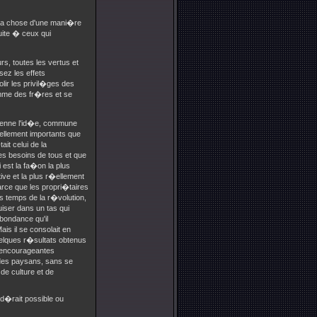
it la chose d'une mani�re
suite � ceux qui
s, toutes les vertus et
sez les effets
olir les privil�ges des
mme des fr�res et se
t sienne l'id�e, commune
 tellement importants que
ait celui de la
 les besoins de tous et que
 est la fa�on la plus
ive et la plus r�ellement
parce que les propri�taires
s temps de la r�volution,
puiser dans un tas qui
abondance qu'il
is il se consolait en
uelques r�sultats obtenus
s encourageantes
 des paysans, sans se
de culture et de
id�rait possible ou