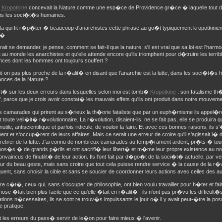
,
Kropotkine
concevait la Nature comme une esp�ce de Providence gr�ce � laquelle tout de
is les soci�t�s humaines.
la qui fit r�p�ter � beaucoup d'anarchistes cette phrase au go�t typiquement kropotkinien 
 �
ait se demander, je pense, comment se fait-il que la nature, s'il est vrai que sa loi est l'harmo
 au monde les anarchistes et qu'elle attende encore qu'ils triomphent pour d�truire les terri
nces dont les hommes ont toujours souffert ?
t-on pas plus proche de la r�alit� en disant que l'anarchie est la lutte, dans les soci�t�s 
ances de la Nature ?
ist� sur les deux erreurs dans lesquelles selon moi est tomb�
Kropotkine
: son fatalisme th
, parce que je crois avoir constat� les mauvais effets qu'ils ont produit dans notre mouveme
es camarades qui prirent au s�rieux la th�orie fataliste que par un euph�misme ils appel�r
t toute vell�it� r�volutionnaire. La r�volution, disaient-ils, ne se fait pas, elle se produira 
t inutile, antiscientifique et parfois ridicule, de vouloir la faire. Et avec ces bonnes raisons, ils
t et s'occup�rent de leurs affaires. Mais ce serait une erreur de croire qu'il s'agissait 
 retirer de la lutte. J'ai connu de nombreux camarades au temp�rament ardent, pr�ts � to
os�s � de grands p�rils et ont sacrifi� leur libert� et m�me leur propre existence au nom
nvaincus de l'inutilit� de leur action. Ils l'ont fait par d�go�t de la soci�t� actuelle, par
r du beau geste, mais sans croire que tout cela puisse rendre service � la cause de la r�vo
nt, sans choisir la cible et sans se soucier de coordonner leurs actions avec celles des au
re c�t�, ceux qui, sans s'occuper de philosophie, ont bien voulu travailler pour h�ter et fair
hose �tait bien plus facile que ce qu'elle �tait en r�alit� ; ils n'ont pas pr�vu les difficult�s 
ions n�cessaires, ils se sont re trouv�s impuissants le jour o� il y avait peut-�tre la poss
 pratique.
 les erreurs du pass� servir de le�on pour faire mieux � l'avenir.