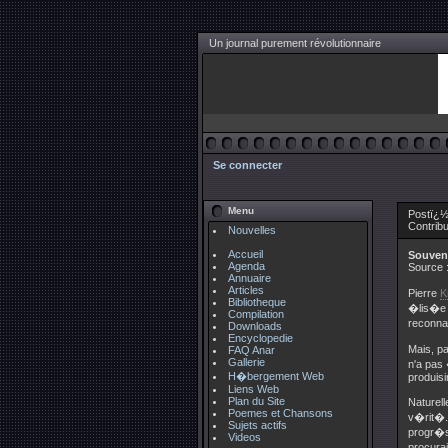
Un journal purement révolutionnaire
Se connecter
Menu
Postï¿½ 
Contrib
Nouvelles
Accueil
Souveni
Agenda
Source 
Annuaire
Articles
Pierre
K
Bibliotheque
�lis�
Compilation
reconna
Downloads
Encyclopedie
Mais, p
FAQ Anar
Gallerie
n'a pas
H�bergement Web
produisi
Liens Web
Plan du Site
Naturel
Poemes et Chansons
v�rit�. 
Sujets actifs
progr�s.
Videos
procurai