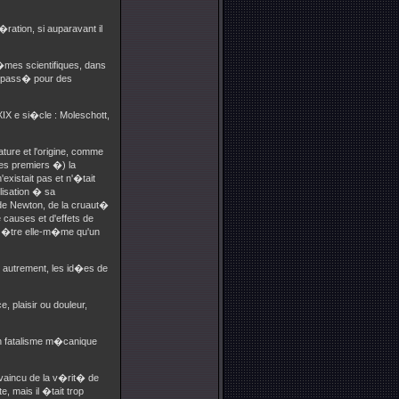
ration, si auparavant il
�mes scientifiques, dans
ait pass� pour des
XIX e si�cle : Moleschott,
ure et l'origine, comme
pes premiers �) la
xistait pas et n'�tait
ilisation � sa
de Newton, de la cruaut�
 causes et d'effets de
it �tre elle-m�me qu'un
e autrement, les id�es de
, plaisir ou douleur,
un fatalisme m�canique
nvaincu de la v�rit� de
, mais il �tait trop