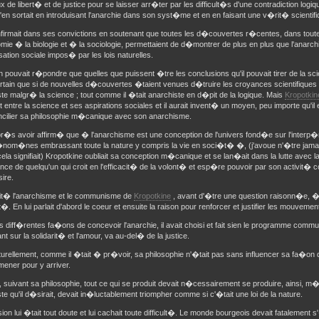
 de libert� et de justice pour se laisser arr�ter par les difficult�s d'une contradiction logi
l s'en sortait en introduisant l'anarchie dans son syst�me et en en faisant une v�rit� scientifi
nfirmait dans ses convictions en soutenant que toutes les d�couvertes r�centes, dans tout
omie � la biologie et � la sociologie, permettaient de d�montrer de plus en plus que l'anarch
sation sociale impos� par les lois naturelles.
n pouvait r�pondre que quelles que puissent �tre les conclusions qu'il pouvait tirer de la sc
rtain que si de nouvelles d�couvertes �taient venues d�truire les croyances scientifiques ac
te malgr� la science ; tout comme il �tait anarchiste en d�pit de la logique. Mais
Kropotkin
it entre la science et ses aspirations sociales et il aurait invent� un moyen, peu importe qu'i
ncilier sa philosophie m�canique avec son anarchisme.
apr�s avoir affirm� que � l'anarchisme est une conception de l'univers fond�e sur l'inte
nom�nes embrassant toute la nature y compris la vie en soci�t� �, (j'avoue n'�tre jam
ela signifiait) Kropotkine oubliait sa conception m�canique et se lan�ait dans la lutte avec l
ance de quelqu'un qui croit en l'efficacit� de la volont� et esp�re pouvoir par son activit� 
sire.
it� l'anarchisme et le communisme de
Kropotkine
, avant d'�tre une question raisonn�e, �ta
it�. En lui parlait d'abord le coeur et ensuite la raison pour renforcer et justifier les mouvement
s diff�rentes fa�ons de concevoir l'anarchie, il avait choisi et fait sien le programme commu
nt sur la solidarit� et l'amour, va au-del� de la justice.
urellement, comme il �tait � pr�voir, sa philosophie n'�tait pas sans influencer sa fa�on d'
mener pour y arriver.
, suivant sa philosophie, tout ce qui se produit devait n�cessairement se produire, ainsi,
te qu'il d�sirait, devait in�luctablement triompher comme si c'�tait une loi de la nature.
sion lui �tait tout doute et lui cachait toute difficult�. Le monde bourgeois devait fatalement 