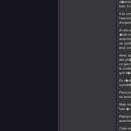
d�sireux
lutte. I
Il se co
l'astron
d'organi
A cela o
�tait ce
anarchis
un confl
pour co
Ainsi, 
des ph�
ce que c
la confi
qu'il d�
En r�al
sensibil
Parmi le
se fonda
Mais nat
lutte � 
Puisque
anarchis
Cette vi