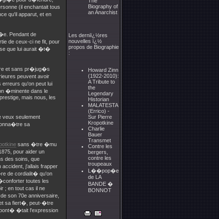
The
Biography of
rsonne (il enchantait tous
an Anarchist
ce qu'il apparut, et en
d�e. Pendant de
Les derniï¿½res
nouvelles ï¿½
e de ceux-ci ne fit, pour
propos de Biographie
se que lui aurait �t�
:
re et sans pr�jug�s
Howard Zinn
(1922-2010):
�rieures peuvent avoir
A Tribute to
s erreurs qu'on peut lui
the
ion �minente dans le
Legendary
 prestige, mais nous, les
Historian
MALATESTA
(Errico) -
 Je veux seulement
Sur Pierre
Kropotkine
 conna�tre sa
Charlie
Bauer
Transmet
potkine
sans �tre �mu
Contre les
1875, pour aider un
bergers,
contre les
ns des soins, que
troupeaux
accident, j'allais frapper
L��pop�e
re de cordialit� qu'on
de LA
�conforter toutes les
BANDE �
r ; en tout cas il ne
BONNOT
n de son 70e anniversaire,
et sa fiert�, peut-�tre
 bont� �tait l'expression