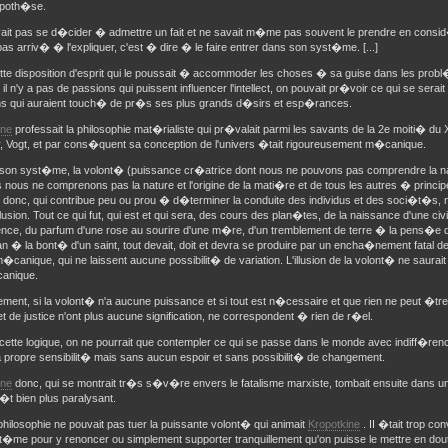
ypoth�se.
vait pas se d�cider � admettre un fait et ne savait m�me pas souvent le prendre en consid�
pas arriv� � l'expliquer, c'est � dire � le faire entrer dans son syst�me. [...]
tte disposition d'esprit qui le poussait � accommoder les choses � sa guise dans les probl
 il n'y a pas de passions qui puissent influencer l'intellect, on pouvait pr�voir ce qui se ser
ns qui auraient touch� de pr�s ses plus grands d�sirs et esp�rances.
ine
professait la philosophie mat�rialiste qui pr�valait parmi les savants de la 2e moiti� du 
, Vogt, et par cons�quent sa conception de l'univers �tait rigoureusement m�canique.
 son syst�me, la volont� (puissance cr�atrice dont nous ne pouvons pas comprendre la nat
rs nous ne comprenons pas la nature et l'origine de la mati�re et de tous les autres � princi
donc, qui contribue peu ou prou � d�terminer la conduite des individus et des soci�t�s, n'e
llusion. Tout ce qui fut, qui est et qui sera, des cours des plan�tes, de la naissance d'une civ
ce, du parfum d'une rose au sourire d'une m�re, d'un tremblement de terre � la pens�e 
an � la bont� d'un saint, tout devait, doit et devra se produire par un encha�nement fatal de
�canique, qui ne laissent aucune possibilit� de variation. L'illusion de la volont� ne saura
canique.
ement, si la volont� n'a aucune puissance et si tout est n�cessaire et que rien ne peut �tr
et de justice n'ont plus aucune signification, ne correspondent � rien de r�el.
cette logique, on ne pourrait que contempler ce qui se passe dans le monde avec indiff�rence
 propre sensibilit� mais sans aucun espoir et sans possibilit� de changement.
ine
donc, qui se montrait tr�s s�v�re envers le fatalisme marxiste, tombait ensuite dans 
�t bien plus paralysant.
philosophie ne pouvait pas tuer la puissante volont� qui animait
Kropotkine
. II �tait trop co
�me pour y renoncer ou simplement supporter tranquillement qu'on puisse le mettre en doute