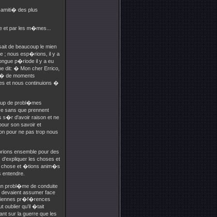
amiti� des plus
 et par les m�mes...
it de beaucoup le mien
 ; nous esp�rions, il y a
ongue p�riode il y a eu
e dit: � Mon cher Errico,
it l� de moments
es et nous continuions �
coup de probl�mes
tre sans que prennent
s s�r d'avoir raison et ne
pour son savoir et
on pour ne pas trop nous
borions ensemble pour des
 d'expliquer les choses et
me chose et �tions anim�s
s entendre.
e un probl�me de conduite
tes devaient assumer face
ciennes pr�f�rences
ut oublier qu'il �tait
ant sur la guerre que les