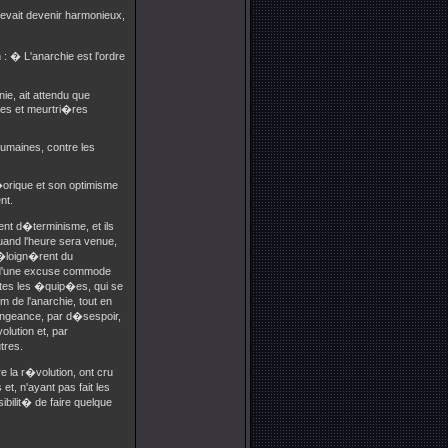
vait devenir harmonieux,
: � L'anarchie est l'ordre
nie, ait attendu que
bles et meurtri�res
humaines, contre les
�orique et son optimisme
nt.
ent d�terminisme, et ils
quand l'heure sera venue,
 s'�loign�rent du
l� d'une excuse commode
utes les �quip�es, qui se
 de l'anarchie, tout en
 vengeance, par d�sespoir,
lution et, par
tres.
e la r�volution, ont cru
et, n'ayant pas fait les
ibilit� de faire quelque