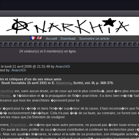
Accueil
Download
Soumettre un article
24 visiteur(s) et 0 membre(s) en ligne.
le lundi 21 avril 2008 @ 21:31:48 by
AnarchOi
uted by:
AnarchOi
rs et critiques d'un de ses vieux amis
:
Studi Socialidu 15 avril 1931 in E.
Malatesta
, Scritti, vol. III, p. 368-379.
ropotkine
est, sans aucun doute, un de ceux qui ont le plus contribu�, peut-�tre plus enco
e
Reclus
, � l'�laboration et � la propagation de l'id�e anarchiste. Il a donc bien m�rit� l'adm
issance que tous les anarchistes �prouvent pour lui.
ar �gard pour la v�rit� et dans l'int�r�t sup�rieur de la cause, il faut reconna�tre que l
 �t� exclusivement b�n�fique. Cela n'a pas �t� de sa faute, au contraire, ce furent ses
rent les maux que j'ai l'intention de souligner.
lement,
Kropotkine
, de m�me que toute autre personne, ne pouvait pas �viter toute erreur e
On aurait du donc profiter de sa pr�cieuse contribution et continuer les recherches pour 
 Mais ses qualit�s litt�raires, la valeur et la taille de sa production, son infatigable activit�,
t sa renomm�e d'homme de science, le fait qu'il avait sacrifi� une position hautement priv