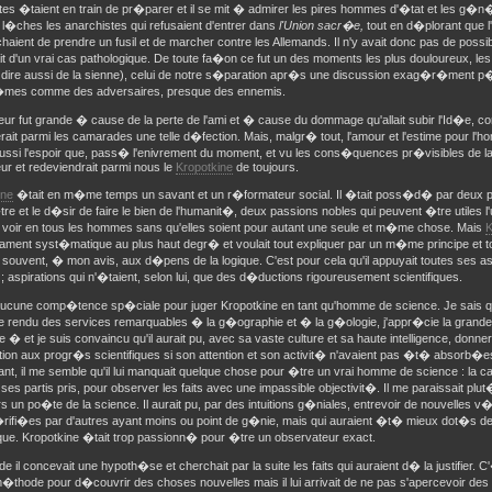
stes �taient en train de pr�parer et il se mit � admirer les pires hommes d'�tat et les g�
e l�ches les anarchistes qui refusaient d'entrer dans
l'Union sacr�e,
tout en d�plorant que 
aient de prendre un fusil et de marcher contre les Allemands. Il n'y avait donc pas de possibi
it d'un vrai cas pathologique. De toute fa�on ce fut un des moments les plus douloureux, les
se dire aussi de la sienne), celui de notre s�paration apr�s une discussion exag�r�ment p
es comme des adversaires, presque des ennemis.
eur fut grande � cause de la perte de l'ami et � cause du dommage qu'allait subir l'Id�e,
erait parmi les camarades une telle d�fection. Mais, malgr� tout, l'amour et l'estime pour l'
aussi l'espoir que, pass� l'enivrement du moment, et vu les cons�quences pr�visibles de la 
ur et redeviendrait parmi nous le
Kropotkine
de toujours.
ine
�tait en m�me temps un savant et un r�formateur social. Il �tait poss�d� par deux pa
e et le d�sir de faire le bien de l'humanit�, deux passions nobles qui peuvent �tre utiles l'
t voir en tous les hommes sans qu'elles soient pour autant une seule et m�me chose. Mais
K
ent syst�matique au plus haut degr� et voulait tout expliquer par un m�me principe et tou
it souvent, � mon avis, aux d�pens de la logique. C'est pour cela qu'il appuyait toutes ses as
; aspirations qui n'�taient, selon lui, que des d�ductions rigoureusement scientifiques.
 aucune comp�tence sp�ciale pour juger Kropotkine en tant qu'homme de science. Je sais qu'
e rendu des services remarquables � la g�ographie et � la g�ologie, j'appr�cie la grande 
ide � et je suis convaincu qu'il aurait pu, avec sa vaste culture et sa haute intelligence, donn
tion aux progr�s scientifiques si son attention et son activit� n'avaient pas �t� absorb�es 
t, il me semble qu'il lui manquait quelque chose pour �tre un vrai homme de science : la c
ses partis pris, pour observer les faits avec une impassible objectivit�. Il me paraissait plut�
rs un po�te de la science. Il aurait pu, par des intuitions g�niales, entrevoir de nouvelles v
ifi�es par d'autres ayant moins ou point de g�nie, mais qui auraient �t� mieux dot�s de c
ique. Kropotkine �tait trop passionn� pour �tre un observateur exact.
de il concevait une hypoth�se et cherchait par la suite les faits qui auraient d� la justifier. 
thode pour d�couvrir des choses nouvelles mais il lui arrivait de ne pas s'apercevoir des f