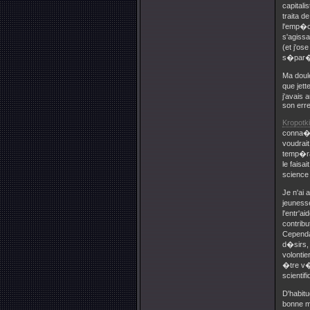
capitali
traita d
l'emp�ch
s'agissa
(et j'o
s�par�m
Ma doul
que jett
j'avais 
son erre
Kropotk
conna�tr
voudrai
temp�ram
le faisa
science 
Je n'ai
jeuness
l'entr'a
contribu
Cependan
d�sirs, 
volontie
�tre v�r
scientif
D'habitu
bonne m�