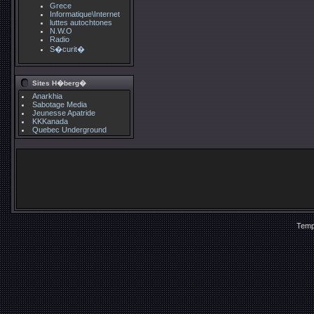
Grece
Informatique\Internet
luttes autochtones
N.W.O
Radio
S�curit�
Sites H�berg�
Anarkhia
Sabotage Media
Jeunesse Apatride
KKKanada
Quebec Underground
Temp