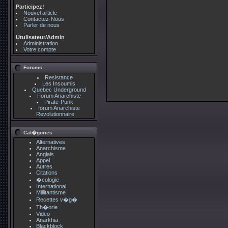
Participez!
Nouvel article
Contactez-Nous
Parler de nous
Utulisateur/Admin
Administration
Votre compte
Forums
Resistance
Les Insoumis
Quebec Underground
Forum Anarchiste
Pirate-Punk
forum Anarchiste
Revolutionnaire
Cat�gories
Alternatives
Anarchisme
Anglais
Appel
Autres
Citations
�cologie
International
Millitantisme
Recettes v�g�
Th�orie
Video
Anarkhia
Blackblock