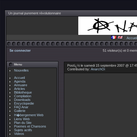
Un journal purement révolutionnaire
Accuei
Se connecter
51 visiteur(s) et 0 mem
Menu
Postï¿½ le samedi 15 septembre 2007 @ 17:4
Contributed by:
AnarchOi
Nouvelles
Accueil
Agenda
Annuaire
Articles
Bibliotheque
Compilation
Downloads
Encyclopedie
FAQ Anar
Gallerie
H�bergement Web
Liens Web
Plan du Site
Poemes et Chansons
Sujets actifs
Videos