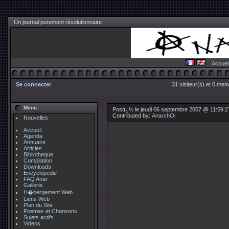
Un journal purement révolutionnaire
Accuei
Se connecter
31 visiteur(s) et 0 mem
Menu
Postï¿½ le jeudi 06 septembre 2007 @ 11:59:
Contributed by:
AnarchOi
Nouvelles
Accueil
Agenda
Annuaire
Articles
Bibliotheque
Compilation
Downloads
Encyclopedie
FAQ Anar
Gallerie
H�bergement Web
Liens Web
Plan du Site
Poemes et Chansons
Sujets actifs
Videos