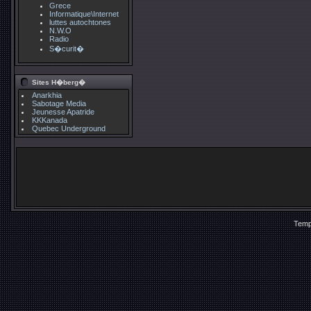
Grece
Informatique\Internet
luttes autochtones
N.W.O
Radio
S�curit�
Sites H�berg�
Anarkhia
Sabotage Media
Jeunesse Apatride
KKKanada
Quebec Underground
Temp