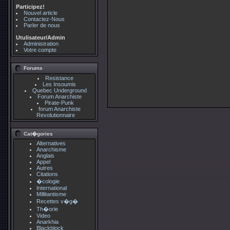
Participez!
Nouvel article
Contactez-Nous
Parler de nous
Utulisateur/Admin
Administration
Votre compte
Forums
Resistance
Les Insoumis
Quebec Underground
Forum Anarchiste
Pirate-Punk
forum Anarchiste
Revolutionnaire
Cat�gories
Alternatives
Anarchisme
Anglais
Appel
Autres
Citations
�cologie
International
Millitantisme
Recettes v�g�
Th�orie
Video
Anarkhia
Blackblock