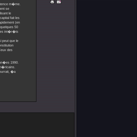
istence m�me.
vent se
isant le
apital fait les
rapidement (en
 quelques 50
les int�r�ts
i peut que le
nstitution
 Ceux des
ann�es 1990.
m�ricains.
ourrait, �a