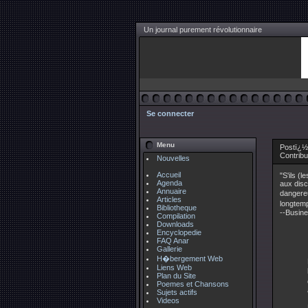
Un journal purement révolutionnaire
Se connecter
Menu
Postï¿½ 
Contrib
Nouvelles
Accueil
"S'ils (
Agenda
aux dis
Annuaire
dangere
Articles
longtemp
Bibliotheque
--Busin
Compilation
Downloads
Encyclopedie
FAQ Anar
Gallerie
H�bergement Web
Liens Web
Plan du Site
Poemes et Chansons
Sujets actifs
Videos