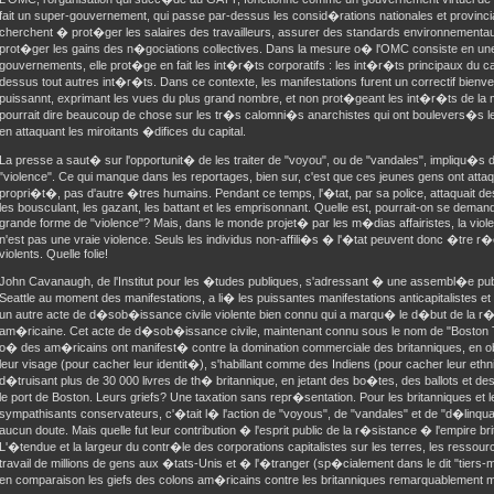
fait un super-gouvernement, qui passe par-dessus les consid�rations nationales et provinci
cherchent � prot�ger les salaires des travailleurs, assurer des standards environnementau
prot�ger les gains des n�gociations collectives. Dans la mesure o� l'OMC consiste en une
gouvernements, elle prot�ge en fait les int�r�ts corporatifs : les int�r�ts principaux du cap
dessus tout autres int�r�ts. Dans ce contexte, les manifestations furent un correctif bienve
puissannt, exprimant les vues du plus grand nombre, et non prot�geant les int�r�ts de la 
pourrait dire beaucoup de chose sur les tr�s calomni�s anarchistes qui ont boulevers�s le 
en attaquant les miroitants �difices du capital.
La presse a saut� sur l'opportunit� de les traiter de "voyou", ou de "vandales", impliqu�s 
"violence". Ce qui manque dans les reportages, bien sur, c'est que ces jeunes gens ont atta
propri�t�, pas d'autre �tres humains. Pendant ce temps, l'�tat, par sa police, attaquait d
les bousculant, les gazant, les battant et les emprisonnant. Quelle est, pourrait-on se demand
grande forme de "violence"? Mais, dans le monde projet� par les m�dias affairistes, la viol
n'est pas une vraie violence. Seuls les individus non-affili�s � l'�tat peuvent donc �tre r�
violents. Quelle folie!
John Cavanaugh, de l'Institut pour les �tudes publiques, s'adressant � une assembl�e pu
Seattle au moment des manifestations, a li� les puissantes manifestations anticapitalistes 
un autre acte de d�sob�issance civile violente bien connu qui a marqu� le d�but de la r�
am�ricaine. Cet acte de d�sob�issance civile, maintenant connu sous le nom de "Boston 
o� des am�ricains ont manifest� contre la domination commerciale des britanniques, en o
leur visage (pour cacher leur identit�), s'habillant comme des Indiens (pour cacher leur ethn
d�truisant plus de 30 000 livres de th� britannique, en jetant des bo�tes, des ballots et de
le port de Boston. Leurs griefs? Une taxation sans repr�sentation. Pour les britanniques et l
sympathisants conservateurs, c'�tait l� l'action de "voyous", de "vandales" et de "d�linqu
aucun doute. Mais quelle fut leur contribution � l'esprit public de la r�sistance � l'empire br
L'�tendue et la largeur du contr�le des corporations capitalistes sur les terres, les ressourc
travail de millions de gens aux �tats-Unis et � l'�tranger (sp�cialement dans le dit "tiers
en comparaison les giefs des colons am�ricains contre les britanniques remarquablement 