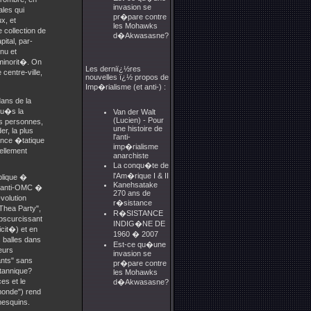
invasion se
ales qui
pr�pare contre
x, et
les Mohawks
 collection de
d�Akwasasne?
ital, par-
nu et
minorit�. On
Les derniï¿½res
centre-ville,
nouvelles ï¿½ propos de
Imp�rialisme (et anti-) :
dans de la
qu�s la
Van der Walt
(Lucien) - Pour
es personnes,
une histoire de
er, la plus
l'anti-
ence �tatique
imp�rialisme
ellement
anarchiste
La conqu�te de
l'Am�rique I & II
blique �
Kanehsatake
et anti-OMC �
270 ans de
volution
r�sistance
Thea Party",
R�SISTANCE
bscurcissant
INDIG�NE DE
icit�) et en
1960 � 2007
s balles dans
Est-ce qu�une
eurs
invasion se
ants" sans
pr�pare contre
itannique?
les Mohawks
es et le
d�Akwasasne?
-monde") rend
mesquins.