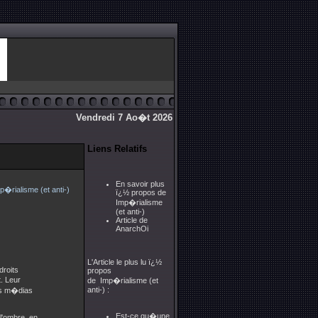
Vendredi 7 Ao�t 2026
Liens Relatifs
En savoir plus
ï¿½ propos de
Imp�rialisme
(et anti-)
Article de
AnarchOi
L'Article le plus lu ï¿½
droits
propos
. Leur
de Imp�rialisme (et
anti-) :
des m�dias
Est-ce qu�une
l'ombre, en