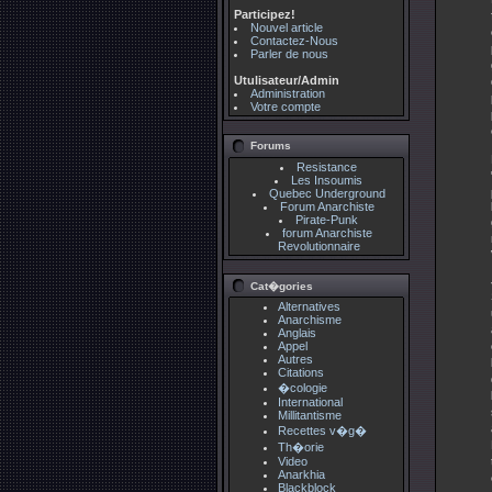
Participez!
Nouvel article
Contactez-Nous
Parler de nous
Utulisateur/Admin
Administration
Votre compte
Forums
Resistance
Les Insoumis
Quebec Underground
Forum Anarchiste
Pirate-Punk
forum Anarchiste
Revolutionnaire
Cat�gories
Alternatives
Anarchisme
Anglais
Appel
Autres
Citations
�cologie
International
Millitantisme
Recettes v�g�
Th�orie
Video
Anarkhia
Blackblock