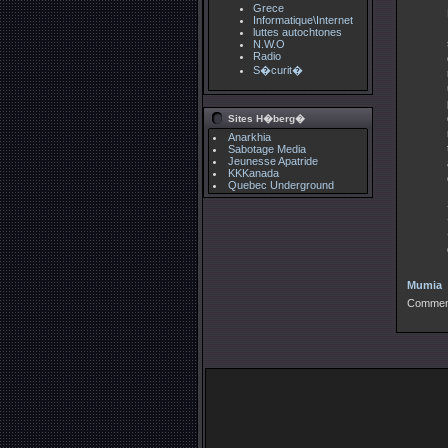
Grece
Informatique\Internet
luttes autochtones
N.W.O
Radio
S�curit�
Sites H�berg�
Anarkhia
Sabotage Media
Jeunesse Apatride
KKKanada
Quebec Underground
Mumia
Comment