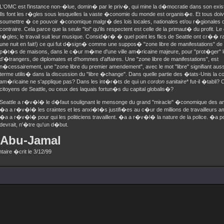
L'OMC est l'instance non-�lue, domin� par le priv�, qui mine la d�mocratie dans son ex
Ils font les r�gles sous lesquelles la vaste �conomie du monde est organis�e. Et tous doi
soumettre � ce pouvoir �conomique malgr� des lois locales, nationales et/ou r�gionales d
contraire. Cela parce que la seule "loi" qu'ils respectent est celle de la primaut� du profit. Le c
r�gles; le travail suit leur musique. Consid�r� � quel point les flics de Seattle ont cr�� 
une nuit en fait!) ce qui fut d�sign� comme une suppos� "zone libre de manifestations" de
p�t�s de maisons, dans le c�ur m�me d'une ville am�ricaine majeure, pour "prot�ger" 
d'�trangers, de diplomates et d'hommes d'affaires. Une "zone libre de manifestations", est
n�cessairement, une "zone libre du premier amendement", avec le mot "libre" signifiant auss
terme utilis� dans la discussion du "libre �change". Dans quelle partie des �tats-Unis la co
am�ricaine ne s'applique pas? Dans les int�r�ts de qui un
cordon sanitaire
* fut-il �tabli?
citoyens de Seattle, ou ceux des laquais fortun�s du capital globalis�?
Seattle a r�v�l� le d�faut soulignant le mensonge du grand "miracle" �conomique des 
�a a r�v�l� les craintes et les anxi�t�s justifi�es au c�ur de millions de travailleurs a
�a a r�v�l� pour qui les politiciens travaillent. �a a r�v�l� la nature de la police. �a p
devrait, n'�tre qu'un d�but.
Abu-Jamal
aire �crit le 3/12/99