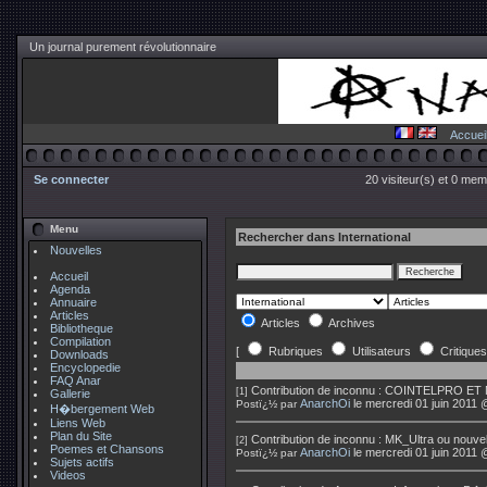
Un journal purement révolutionnaire
Accuei
Se connecter
20 visiteur(s) et 0 mem
Menu
Rechercher dans International
Nouvelles
Accueil
Agenda
Annuaire
Articles
Articles
Archives
Bibliotheque
Compilation
[
Rubriques
Utilisateurs
Critiques
Downloads
Encyclopedie
FAQ Anar
Contribution de
inconnu
:
COINTELPRO ET
[1]
Gallerie
AnarchOi
le mercredi 01 juin 2011 
Postï¿½ par
H�bergement Web
Liens Web
Plan du Site
Contribution de
inconnu
:
MK_Ultra ou nouvel
[2]
Poemes et Chansons
AnarchOi
le mercredi 01 juin 2011 
Postï¿½ par
Sujets actifs
Videos