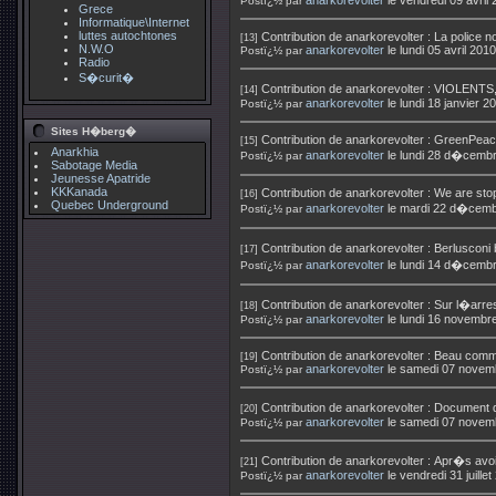
anarkorevolter
le vendredi 09 avril
Postï¿½ par
Grece
Informatique\Internet
luttes autochtones
Contribution de
anarkorevolter
:
La police no
[13]
N.W.O
anarkorevolter
le lundi 05 avril 20
Postï¿½ par
Radio
S�curit�
Contribution de
anarkorevolter
:
VIOLENTS
[14]
anarkorevolter
le lundi 18 janvier 
Postï¿½ par
Sites H�berg�
Contribution de
anarkorevolter
:
GreenPeace
[15]
Anarkhia
anarkorevolter
le lundi 28 d�cemb
Postï¿½ par
Sabotage Media
Jeunesse Apatride
KKKanada
Contribution de
anarkorevolter
:
We are sto
[16]
Quebec Underground
anarkorevolter
le mardi 22 d�cemb
Postï¿½ par
Contribution de
anarkorevolter
:
Berlusconi
[17]
anarkorevolter
le lundi 14 d�cemb
Postï¿½ par
Contribution de
anarkorevolter
:
Sur l�arres
[18]
anarkorevolter
le lundi 16 novembr
Postï¿½ par
Contribution de
anarkorevolter
:
Beau comme
[19]
anarkorevolter
le samedi 07 novem
Postï¿½ par
Contribution de
anarkorevolter
:
Document d
[20]
anarkorevolter
le samedi 07 novem
Postï¿½ par
Contribution de
anarkorevolter
:
Apr�s avoi
[21]
anarkorevolter
le vendredi 31 juill
Postï¿½ par