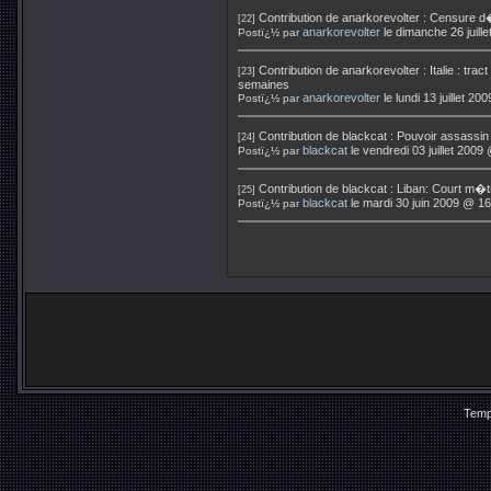
Contribution de
anarkorevolter
:
Censure d�i
[22]
anarkorevolter
le dimanche 26 juill
Postï¿½ par
Contribution de
anarkorevolter
:
Italie : tr
[23]
semaines
anarkorevolter
le lundi 13 juillet 2
Postï¿½ par
Contribution de
blackcat
:
Pouvoir assassin !
[24]
blackcat
le vendredi 03 juillet 2009
Postï¿½ par
Contribution de
blackcat
:
Liban: Court m�t
[25]
blackcat
le mardi 30 juin 2009 @ 16
Postï¿½ par
Temp