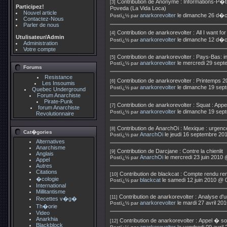
Contribution de
Anonyme
:
Informations-P�ti
[3]
Participez!
Poveda (La Vida Loca)
Nouvel article
anarkorevolter
le dimanche 26 d�
Postï¿½ par
Contactez-Nous
Parler de nous
Contribution de
anarkorevolter
:
All I want fo
[4]
Utulisateur/Admin
anarkorevolter
le dimanche 12 d�
Postï¿½ par
Administration
Votre compte
Contribution de
anarkorevolter
:
Pays-Bas: in
[5]
anarkorevolter
le mercredi 29 sep
Postï¿½ par
Forums
Resistance
Contribution de
anarkorevolter
:
Printemps 2
[6]
Les Insoumis
anarkorevolter
le dimanche 19 sep
Postï¿½ par
Quebec Underground
Forum Anarchiste
Pirate-Punk
Contribution de
anarkorevolter
:
Squat : App
[7]
forum Anarchiste
anarkorevolter
le dimanche 19 sep
Postï¿½ par
Revolutionnaire
Contribution de
AnarchOi
:
Mexique : urgenc
[8]
Cat�gories
AnarchOi
le jeudi 16 septembre 20
Postï¿½ par
Alternatives
Anarchisme
Contribution de
Darcjane
:
Contre la chienlit
[9]
Anglais
AnarchOi
le mercredi 23 juin 2010 
Postï¿½ par
Appel
Autres
Citations
Contribution de
blackcat
:
Compte rendu renc
[10]
�cologie
blackcat
le samedi 12 juin 2010 @ 
Postï¿½ par
International
Millitantisme
Contribution de
anarkorevolter
:
Analyse d'un
[11]
Recettes v�g�
anarkorevolter
le mardi 27 avril 20
Postï¿½ par
Th�orie
Video
Anarkhia
Contribution de
anarkorevolter
:
Appel � sol
[12]
Blackblock